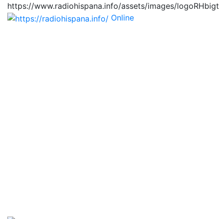
https://www.radiohispana.info/assets/images/logoRHbig
Online
https://radiohispana.i
Tiene 15.505 emisoras de radio por web y móvil, para
que los puedas disfrutar, entretenimiento, información
y música de todos los géneros. Países: ARGENTINA,
BOLIVIA, BRASIL, CHILE, COLOMBIA, COSTA RICA,
CUBA, ECUADOR, EL SALVADOR, ESPAÑA, EE.UU,
GUATEMALA, HAITI, HONDURAS, JAMAICA,
MARRUECOS, MÉXICO, NICARAGUA, PANAMA,
PARAGUAY, PERÚ, PORTUGAL, PUERTO RICO, REINO
UNIDO, RUMANIA, DOMINICANA, TRINIDAD AND
TOBAGO, URUGUAY y VENEZUELA. Haga clic en el
logo de las estaciones de radio para oirlas, además los
puedes disfrutar también en el celular/móvil Android,
en el Google Play Store, tiene función de grabación,
podrás grabar y crearte playlists gratis. Descargas: