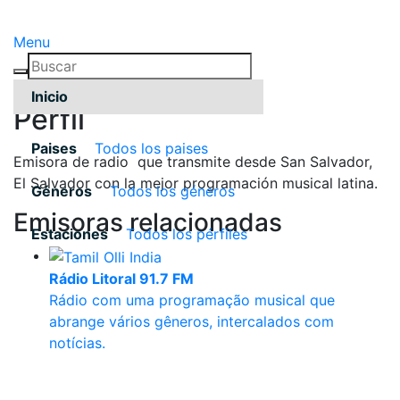
Menu
Inicio
Pérfil
Paises
Todos los paises
Emisora de radio que transmite desde San Salvador,
El Salvador con la mejor programación musical latina.
Géneros
Todos los géneros
Emisoras relacionadas
Estaciones
Todos los pérfiles
Rádio Litoral 91.7 FM
Rádio com uma programação musical que
abrange vários gêneros, intercalados com
notícias.