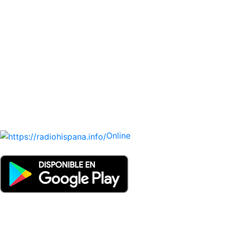
Todas las principales estaciones de radio del mundo
hispano, portugués-brasileiro y anglosajon (ARGENTINA,
BOLIVIA, BRASIL, CHILE, COLOMBIA, COSTA RICA, CUBA,
ECUADOR, EL SALVADOR, ESPAÑA, GUATEMALA, HAITI,
HONDURAS, JAMAICA, MÉXICO, NICARAGUA, PANAMA,
PARAGUAY, PERÚ, PORTUGAL, PUERTO RICO, REINO
UNIDO, DOMINICANA, TRINIDAD AND TOBAGO, URUGUAY
y VENEZUELA). Haga clic en el logo de las estaciones de
radio para oirlas. (Estamos trabajando incorporando más
estaciones diariamente).
Online
Nuevo: Emisoras de radio por web y móvil. Descargas: