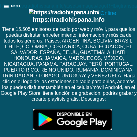
https://www.radiohispana.info/assets/images/logoRHbigtranspa
MENU
Online
https://radiohispana.info
Tiene 15.505 emisoras de radio por web y móvil, para que los
puedas disfrutar, entretenimiento, información y música de
todos los géneros. Países: ARGENTINA, BOLIVIA, BRASIL,
CHILE, COLOMBIA, COSTA RICA, CUBA, ECUADOR, EL
SALVADOR, ESPAÑA, EE.UU, GUATEMALA, HAITI,
HONDURAS, JAMAICA, MARRUECOS, MÉXICO,
NICARAGUA, PANAMA, PARAGUAY, PERÚ, PORTUGAL,
PUERTO RICO, REINO UNIDO, RUMANIA, DOMINICANA,
TRINIDAD AND TOBAGO, URUGUAY y VENEZUELA. Haga
clic en el logo de las estaciones de radio para oirlas, además
los puedes disfrutar también en el celular/móvil Android, en el
Google Play Store, tiene función de grabación, podrás grabar y
crearte playlists gratis. Descargas: