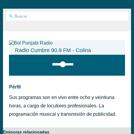
Radio Cumbre 90.9 FM - Colina
top:300px;
left:100px; width:58px;
height:28px; background:#005f79;'
class='hap-icon hap-icon-heart'>
Pérfil
Sus programas son en vivo entre ocho y veintiuna
horas, a cargo de locutores profesionales. La
programación musical y transmisión de publicidad.
Emisoras relacionadas