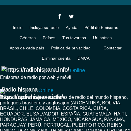
Inicio
Incluya su radio
Ayuda
Pérfil de Emisoras
Géneros
Países
Tus favoritos
Url países
Apps de cada país
Política de privacidad
Contactar
Eliminar cuenta
DMCA
Online
Emisoras de radio por web y móvil.
Radio hispana
Online
Todas las principales estaciones de radio del mundo hispano,
portugués-brasileiro y anglosajon (ARGENTINA, BOLIVIA,
BRASIL, CHILE, COLOMBIA, COSTA RICA, CUBA,
ECUADOR, EL SALVADOR, ESPAÑA, GUATEMALA, HAITI,
HONDURAS, JAMAICA, MÉXICO, NICARAGUA, PANAMA,
PARAGUAY, PERÚ, PORTUGAL, PUERTO RICO, REINO
UNIDO, DOMINICANA, TRINIDAD AND TOBAGO, URUGUAY