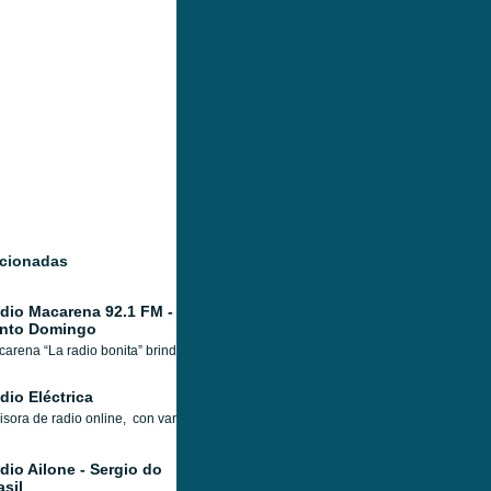
acionadas
dio Macarena 92.1 FM -
nto Domingo
arena “La radio bonita” brinda entretenimiento mediante productos radiofónicos ela
dio Eléctrica
sora de radio online, con varios años de trayectoria ofreciendo contenido en línea
dio Ailone - Sergio do
asil