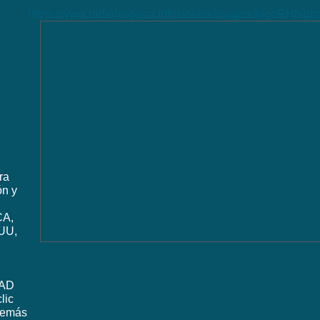
https://www.radiohispana.info/assets/images/logoRHbigt
ra
ón y
CA,
UU,
DAD
lic
además