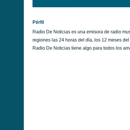
background:#005f79;' class=
PÉRFILES
Pérfil
Radio De Noticias es una emisora de radio musi
regiones las 24 horas del día, los 12 meses de
Radio De Noticias tiene algo para todos los a