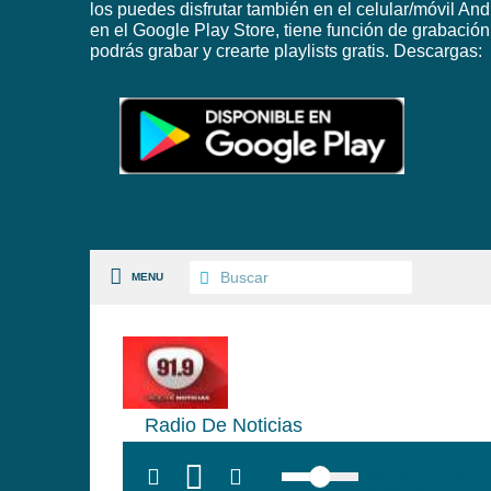
los puedes disfrutar también en el celular/móvil And
en el Google Play Store, tiene función de grabación
podrás grabar y crearte playlists gratis. Descargas:
MENU
S PAISES
Radio De Noticias
 GÉNEROS
top:300px; left