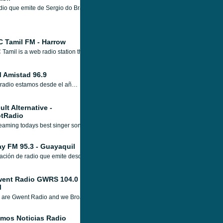
io que emite de Sergio do Brasil, com uma programação musical que abrange vários
C Tamil FM - Harrow
 Tamil is a web radio station that aims to build bridges of communion among the Tam
 Amistad 96.9
En radio estamos desde el año 1997 brindando un mensaje especial a través de nuestra emisora FM 96.9 "RADIO AMISTAD". La misma está consolidada como una de las emisoras más escuchadas. Cada día ofrecemos una programación variada que informa, educa y entretiene con principios cristianos. A través del paso de los años, la radio se fue expandiendo pudiendo llegar a otras ciudades no solo por la página web sino mediante diferentes emisoras.
ult Alternative -
tRadio
eaming todays best singer songwriters and melodic alternative bands. GotRadio is
ay FM 95.3 - Guayaquil
ación de radio que emite desde Guayaquil, Ecuador, con una programación sobre dep
ent Radio GWRS 104.0
M
are Gwent Radio and we Broadcasting live from the heart of Newport, Gwent, South 
mos Noticias Radio