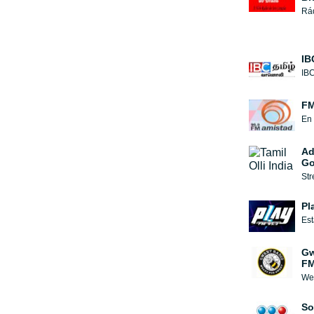
Rád
IB
IBC
FM
Ad
Go
Str
Pl
Est
Gw
F
We 
So