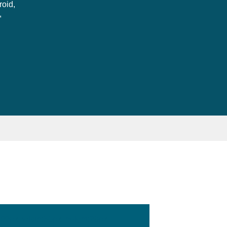
roid,
,
:100px; width:58px; height:28px;