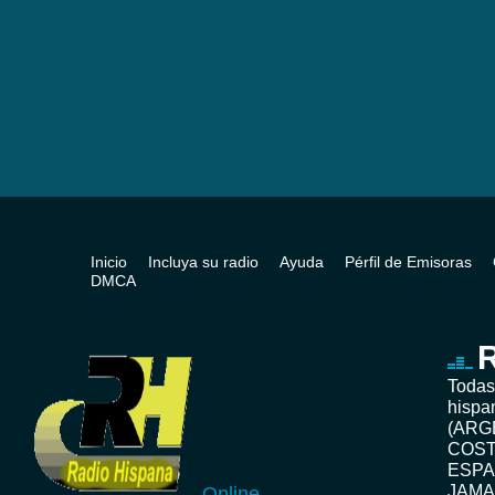
Inicio
Incluya su radio
Ayuda
Pérfil de Emisoras
DMCA
R
Todas
hispa
(ARG
COST
ESPA
JAMA
Online