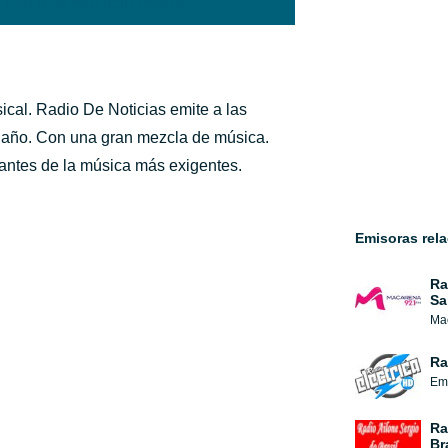
'hap-icon hap-icon-heart'>
cal. Radio De Noticias emite a las
l año. Con una gran mezcla de música.
mantes de la música más exigentes.
Emisoras rel
Ra
Sa
Mac
Ra
Emi
Ra
Br