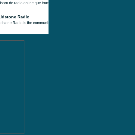
sora de radio online que transmite desde Caracas, Venezuela, con una programación
idstone Radio
dstone Radio is the community radio station bringing you music, community news an