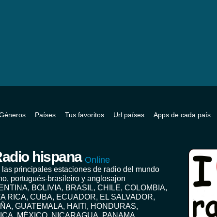
Géneros
Países
Tus favoritos
Url países
Apps de cada país
adio hispana
Online
 las principales estaciones de radio del mundo
no, portugués-brasileiro y anglosajon
ENTINA, BOLIVIA, BRASIL, CHILE, COLOMBIA,
A RICA, CUBA, ECUADOR, EL SALVADOR,
ÑA, GUATEMALA, HAITI, HONDURAS,
ICA, MÉXICO, NICARAGUA, PANAMA,