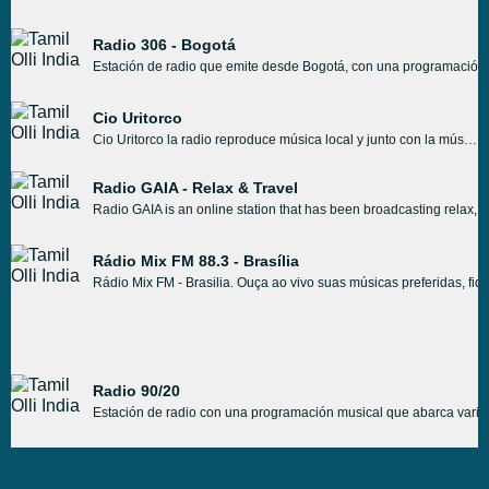
Radio 306 - Bogotá
Estación de radio que emite desde Bogotá, con una programación mus
Cio Uritorco
Cio Uritorco la radio reproduce música local y junto con la música local también organiza otro tipo de programas. Muchos programas de ellos se basan en la música y algunos se basan en otros temas, pero en general es una estación de radio en línea muy agradable y muy satisfactoria que transmite las 24 horas desde Argentina.
Radio GAIA - Relax & Travel
Radio GAIA is an online station that has been broadcasting relax, a
Rádio Mix FM 88.3 - Brasília
Rádio Mix FM - Brasilia. Ouça ao vivo suas músicas preferidas, fi
Radio 90/20
Estación de radio con una programación musical que abarca varios 