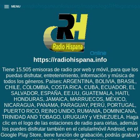
https://www.radiohispana.info/assets/images/logoRHbigtranspa
MENU
Online
https://radiohispana.info
Tiene 15.505 emisoras de radio por web y móvil, para que los
puedas disfrutar, entretenimiento, información y música de
todos los géneros. Países: ARGENTINA, BOLIVIA, BRASIL,
CHILE, COLOMBIA, COSTA RICA, CUBA, ECUADOR, EL
SALVADOR, ESPAÑA, EE.UU, GUATEMALA, HAITI,
HONDURAS, JAMAICA, MARRUECOS, MÉXICO,
NICARAGUA, PANAMA, PARAGUAY, PERÚ, PORTUGAL,
PUERTO RICO, REINO UNIDO, RUMANIA, DOMINICANA,
TRINIDAD AND TOBAGO, URUGUAY y VENEZUELA. Haga
clic en el logo de las estaciones de radio para oirlas, además
los puedes disfrutar también en el celular/móvil Android, en el
Google Play Store, tiene función de grabación, podrás grabar y