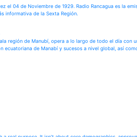
 el 04 de Noviembre de 1929. Radio Rancagua es la emiso
ás informativa de la Sexta Región.
o
ala región de Manubí, opera a lo largo de todo el día con 
ión ecuatoriana de Manabí y sucesos a nivel global, así com
 a real purpose. It isn't about core demographics, approved