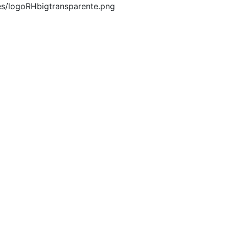
es/logoRHbigtransparente.png
pana.info
óvil, para que los puedas disfrutar, entretenimiento, info
ILE, COLOMBIA, COSTA RICA, CUBA, ECUADOR, EL SALVAD
O, NICARAGUA, PANAMA, PARAGUAY, PERÚ, PORTUGAL, P
Y y VENEZUELA. Haga clic en el logo de las estaciones 
d, en el Google Play Store, tiene función de grabación, podr