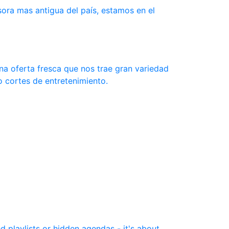
ra mas antigua del país, estamos en el
una oferta fresca que nos trae gran variedad
o cortes de entretenimiento.
 playlists or hidden agendas - it's about