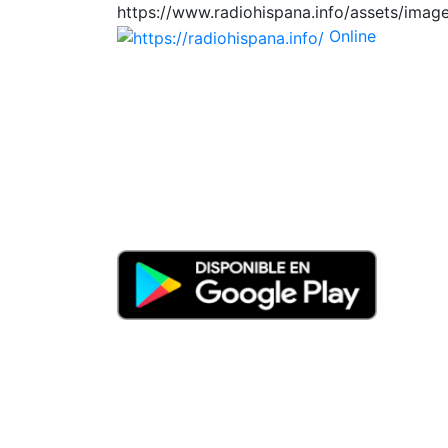
https://www.radiohispana.info/assets/imag
Online
https://radiohis
Tiene 15.505 emisoras de radio por web y m
Países: ARGENTINA, BOLIVIA, BRASIL, CH
HONDURAS, JAMAICA, MARRUECOS, MÉXIC
DOMINICANA, TRINIDAD AND TOBAGO, URUGUA
disfrutar también en el celular/móvil Androi
Descargas: