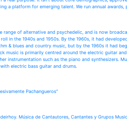
ng a platform for emerging talent. We run annual awards, p
de range of alternative and psychedelic, and is now broadc
 roll in the 1940s and 1950s. By the 1960s, it had developed
ythm & blues and country music, but by the 1960s it had be
k music is primarily centred around the electric guitar and
er instrumentation such as the piano and synthesizers. Musi
 with electric bass guitar and drums.
resivamente Pachangueros"
ndeirhoy. Música de Cantautores, Cantantes y Grupos Music