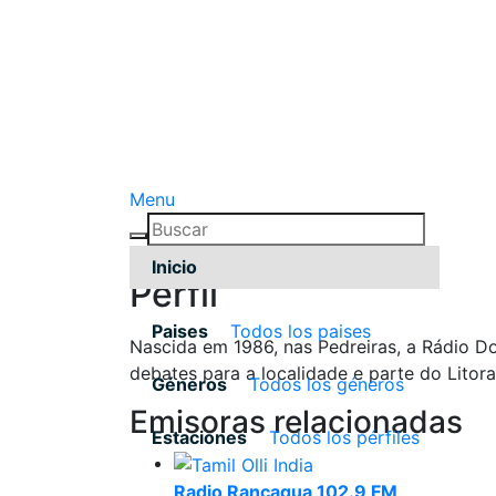
Menu
Inicio
Pérfil
Paises
Todos los paises
Nascida em 1986, nas Pedreiras, a Rádio Do
debates para a localidade e parte do Litora
Géneros
Todos los géneros
Emisoras relacionadas
Estaciones
Todos los pérfiles
Radio Rancagua 102.9 FM