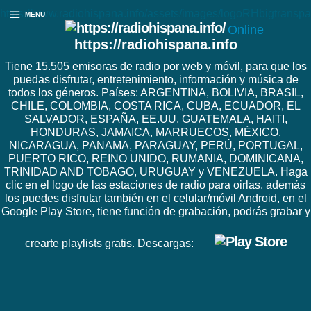
https://www.radiohispana.info/assets/images/logoRHbigtranspa
MENU
Online
https://radiohispana.info
Tiene 15.505 emisoras de radio por web y móvil, para que los
puedas disfrutar, entretenimiento, información y música de
todos los géneros. Países: ARGENTINA, BOLIVIA, BRASIL,
CHILE, COLOMBIA, COSTA RICA, CUBA, ECUADOR, EL
SALVADOR, ESPAÑA, EE.UU, GUATEMALA, HAITI,
HONDURAS, JAMAICA, MARRUECOS, MÉXICO,
NICARAGUA, PANAMA, PARAGUAY, PERÚ, PORTUGAL,
PUERTO RICO, REINO UNIDO, RUMANIA, DOMINICANA,
TRINIDAD AND TOBAGO, URUGUAY y VENEZUELA. Haga
clic en el logo de las estaciones de radio para oirlas, además
los puedes disfrutar también en el celular/móvil Android, en el
Google Play Store, tiene función de grabación, podrás grabar y
crearte playlists gratis. Descargas: