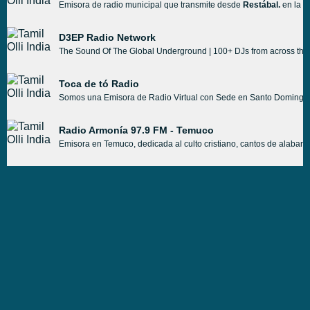
Emisora de radio municipal que transmite desde
Restábal.
en la p
D3EP Radio Network
The Sound Of The Global Underground | 100+ DJs from across the
Toca de tó Radio
Somos una Emisora de Radio Virtual con Sede en Santo Domingo,
Radio Armonía 97.9 FM - Temuco
Emisora en Temuco, dedicada al culto cristiano, cantos de alabanza