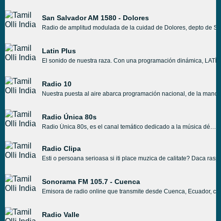
San Salvador AM 1580 - Dolores
Radio de amplitud modulada de la cuidad de Dolores, depto de Sorian
Latin Plus
El sonido de nuestra raza. Con una programación dinámica, LATÍN P
Radio 10
Nuestra puesta al aire abarca programación nacional, de la mano d
Radio Única 80s
Radio Única 80s, es el canal temático dedicado a la música décadas 80s y 90s, de la emisora Radio Única estación de radio online y en FM, que emite musica por canales temáticos de los géneros: House, Dance, Progresivo, Trance, EuroTop, Urban, 80s y JAzz.
Radio Clipa
Esti o persoana serioasa si iti place muzica de calitate? Daca raspun
Sonorama FM 105.7 - Cuenca
Emisora de radio online que transmite desde Cuenca, Ecuador, con 
Radio Valle