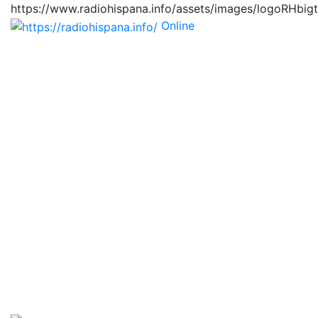
https://www.radiohispana.info/assets/images/logoRHbig
Online
https://radiohispana.i
Tiene 15.505 emisoras de radio por web y móvil, para
que los puedas disfrutar, entretenimiento, información
y música de todos los géneros. Países: ARGENTINA,
BOLIVIA, BRASIL, CHILE, COLOMBIA, COSTA RICA,
CUBA, ECUADOR, EL SALVADOR, ESPAÑA, EE.UU,
GUATEMALA, HAITI, HONDURAS, JAMAICA,
MARRUECOS, MÉXICO, NICARAGUA, PANAMA,
PARAGUAY, PERÚ, PORTUGAL, PUERTO RICO, REINO
UNIDO, RUMANIA, DOMINICANA, TRINIDAD AND
TOBAGO, URUGUAY y VENEZUELA. Haga clic en el
logo de las estaciones de radio para oirlas, además los
puedes disfrutar también en el celular/móvil Android,
en el Google Play Store, tiene función de grabación,
podrás grabar y crearte playlists gratis. Descargas: