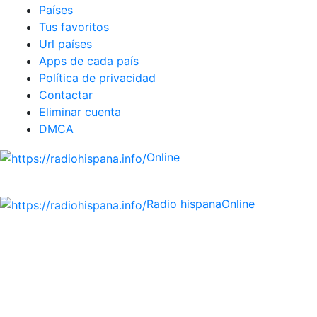
Países
Tus favoritos
Url países
Apps de cada país
Política de privacidad
Contactar
Eliminar cuenta
DMCA
Online
Emisoras de radio por web y móvil.
Radio hispana
Online
Todas las principales estaciones de radio del mundo
hispano, portugués-brasileiro y anglosajon (ARGENTINA,
BOLIVIA, BRASIL, CHILE, COLOMBIA, COSTA RICA, CUBA,
ECUADOR, EL SALVADOR, ESPAÑA, GUATEMALA, HAITI,
HONDURAS, JAMAICA, MÉXICO, NICARAGUA, PANAMA,
PARAGUAY, PERÚ, PORTUGAL, PUERTO RICO, REINO