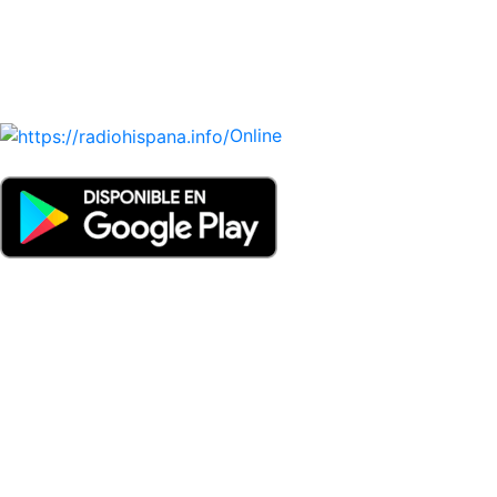
UNIDO, DOMINICANA, TRINIDAD AND TOBAGO, URUGUAY
y VENEZUELA). Haga clic en el logo de las estaciones de
radio para oirlas. (Estamos trabajando incorporando más
estaciones diariamente).
Online
Nuevo: Emisoras de radio por web y móvil. Descargas: