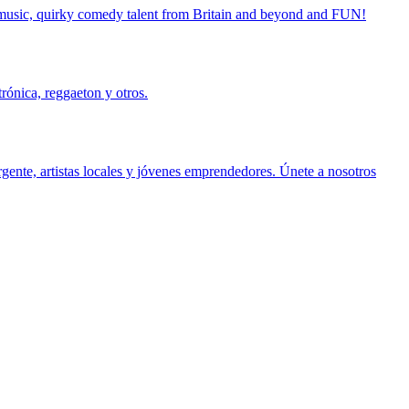
 music, quirky comedy talent from Britain and beyond and FUN!
rónica, reggaeton y otros.
ente, artistas locales y jóvenes emprendedores. Únete a nosotros