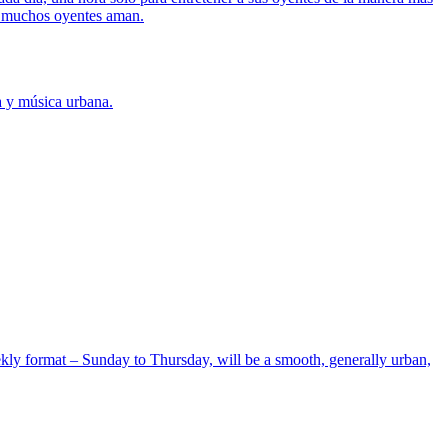
s muchos oyentes aman.
a y música urbana.
ekly format – Sunday to Thursday, will be a smooth, generally urban,