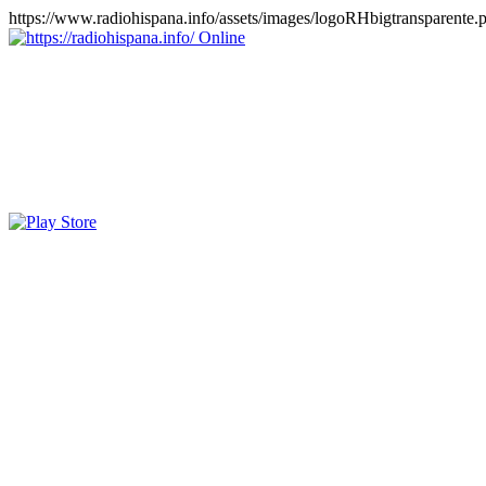
https://www.radiohispana.info/assets/images/logoRHbigtransparente.
Online
https://radiohispana.info
Tiene 15.505 emisoras de radio por web y móvil, para que los pu
COSTA RICA, CUBA, ECUADOR, EL SALVADOR, ESPAÑA,
PERÚ, PORTUGAL, PUERTO RICO, REINO UNIDO, RUMANIA, DO
oirlas, además los puedes disfrutar también en el celular/móvil Android