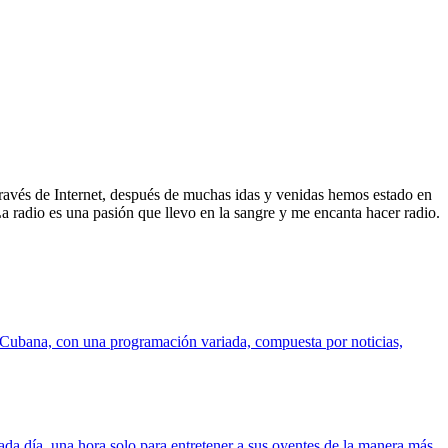
ravés de Internet, después de muchas idas y venidas hemos estado en
La radio es una pasión que llevo en la sangre y me encanta hacer radio.
 Cubana, con una programación variada, compuesta por noticias,
da día, una hora solo para entretener a sus oyentes de la manera más