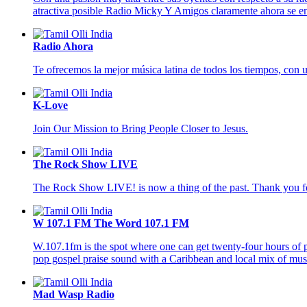
atractiva posible Radio Micky Y Amigos claramente ahora se e
Radio Ahora
Te ofrecemos la mejor música latina de todos los tiempos, con 
K-Love
Join Our Mission to Bring People Closer to Jesus.
The Rock Show LIVE
The Rock Show LIVE! is now a thing of the past. Thank you for 
W 107.1 FM The Word 107.1 FM
W.107.1fm is the spot where one can get twenty-four hours of p
pop gospel praise sound with a Caribbean and local mix of musi
Mad Wasp Radio