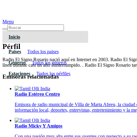
Menu
Inicio
Pérfil
Paises
Todos los paises
Radio El Signo Rosario nació aquí en Internet en 2003. Radio El Sign
Géneros
Todos los géneros
línea durante casi un año ininterrumpido. . Radio El Signo Rosario tam
Estaciones
Todos los pérfiles
Emisoras relacionadas
Radio Estéreo Centro
Emisora de radio municipal de Villa de Marta Abreu, la ciudad
información local, deportes, entrevistas, entretenimiento y la m
Radio Micky Y Amigos
Con una pasión muy alta entre sus oyentes con respecto a su ra