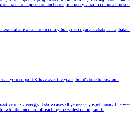
ncuentra en una posición mucho mejor como y la radio en línea con su
un éxito al aire a cada momento y hora; merengue, bachata, salsa, balad
all your support & love over the years, but it's time to bow out.
ositive music energy. It showcases all genres of gospel music. The we
c, with the intention of reaching the widest demographic