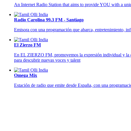
An Internet Radio Station that aims to provide YOU with a un
Radio Carolina 99.3 FM - Santiago
Emisora con una programación que abarca, entretenimiento, info
El Zierzo FM
En EL ZIERZO FM, promovemos la expresión individual y la dive
para descubrir nuevas voces y talent
Omega Mix
Estación de radio que emite desde España, con una programació