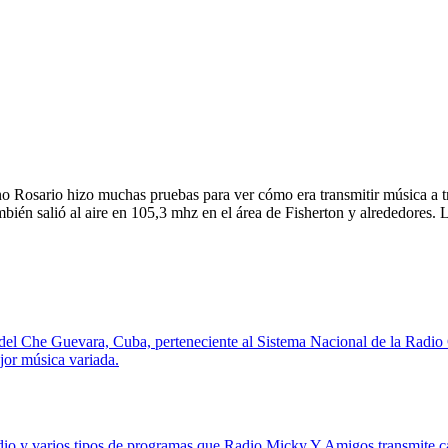
o Rosario hizo muchas pruebas para ver cómo era transmitir música a t
bién salió al aire en 105,3 mhz en el área de Fisherton y alrededores. 
 del Che Guevara, Cuba, perteneciente al Sistema Nacional de la Radio
ejor música variada.
dio y varios tipos de programas que Radio Micky Y Amigos transmite ca