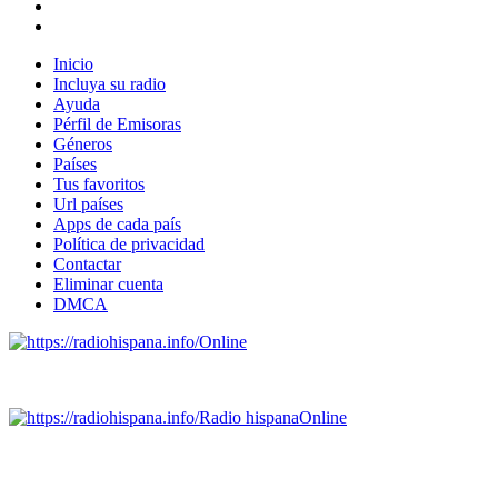
Inicio
Incluya su radio
Ayuda
Pérfil de Emisoras
Géneros
Países
Tus favoritos
Url países
Apps de cada país
Política de privacidad
Contactar
Eliminar cuenta
DMCA
Online
Emisoras de radio por web y móvil.
Radio hispana
Online
Todas las principales estaciones de radio del mundo hispano
SALVADOR, ESPAÑA, GUATEMALA, HAITI, HONDURAS, J
DOMINICANA, TRINIDAD AND TOBAGO, URUGUAY y VENEZUELA). Haga 