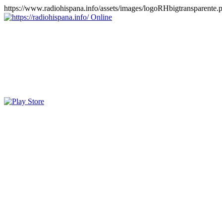
https://www.radiohispana.info/assets/images/logoRHbigtransparente.
Online
https://radiohispana.info
Tiene 15.505 emisoras de radio por web y móvil, para que los pu
COSTA RICA, CUBA, ECUADOR, EL SALVADOR, ESPAÑA,
PERÚ, PORTUGAL, PUERTO RICO, REINO UNIDO, RUMANIA, DO
oirlas, además los puedes disfrutar también en el celular/móvil Android