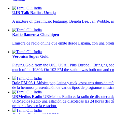
UJR Talk Radio - Umoja
A mixture of great music featuring: Brenda Lee, Jah Wobble, a
Radio flamenca Chachipen
Emisora de radio online que emite desde España, con una progra
Veronica Super Gold
Playing Gold from the UK.. USA.. Plus Europe... Bringing bac
much of the 1980’s On 102 FM the station was both run and cr
Dale FM 93.1
Música pop, latina y rock, estos tres tipos de m
de la hermosa presentación de varios tipos de programas music
URMedios Radio
URMedios Radio es la radio de discoteca def
URMedios Radio una estación de discotecas las 24 horas del dí
primera clase en la estación.