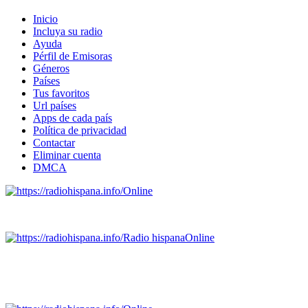
Inicio
Incluya su radio
Ayuda
Pérfil de Emisoras
Géneros
Países
Tus favoritos
Url países
Apps de cada país
Política de privacidad
Contactar
Eliminar cuenta
DMCA
Online
Emisoras de radio por web y móvil.
Radio hispana
Online
Todas las principales estaciones de radio del mundo hispano
SALVADOR, ESPAÑA, GUATEMALA, HAITI, HONDURAS, J
DOMINICANA, TRINIDAD AND TOBAGO, URUGUAY y VENEZUELA). Haga 