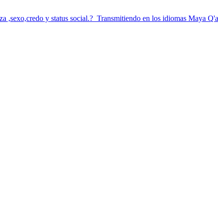
aza ,sexo,credo y status social.? Transmitiendo en los idiomas Maya Q