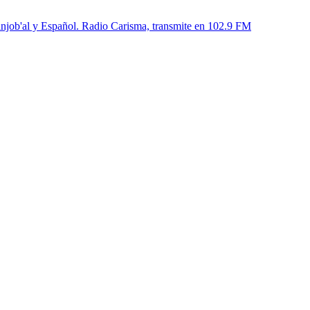
'anjob'al y Español. Radio Carisma, transmite en 102.9 FM