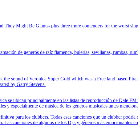
nd They Might Be Giants- plus three more contenders for the worst sin
mación de generós de raíz flamenca, bulerías, sevillanas, rumbas, rumba
k the sound of Veronica Super Gold which was a Free land based Pirate
eated by Garry Stevens.
úsica se ubican principalmente en las listas de reproducción de Dale FM
ales y especialmente de música de los géneros musicales antes mencion
initiva para los clubbers. Todas esas canciones que un clubber podría
a. Las canciones de algunos de los Dj's y géneros más emocionantes co