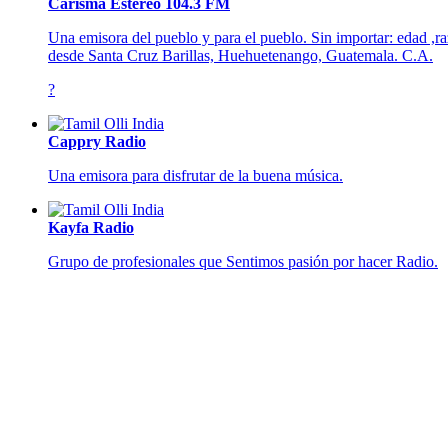
Carisma Estéreo 104.3 FM
Una emisora del pueblo y para el pueblo. Sin importar: edad ,r
desde Santa Cruz Barillas, Huehuetenango, Guatemala. C.A.
?
Cappry Radio
Una emisora para disfrutar de la buena música.
Kayfa Radio
Grupo de profesionales que Sentimos pasión por hacer Radio.