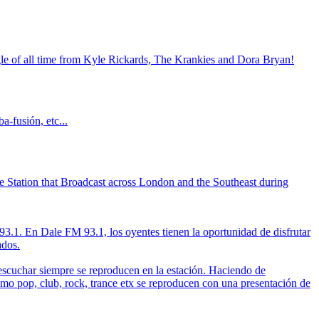
gle of all time from Kyle Rickards, The Krankies and Dora Bryan!
-fusión, etc...
 Station that Broadcast across London and the Southeast during
 93.1. En Dale FM 93.1, los oyentes tienen la oportunidad de disfrutar
ados.
 escuchar siempre se reproducen en la estación. Haciendo de
mo pop, club, rock, trance etx se reproducen con una presentación de