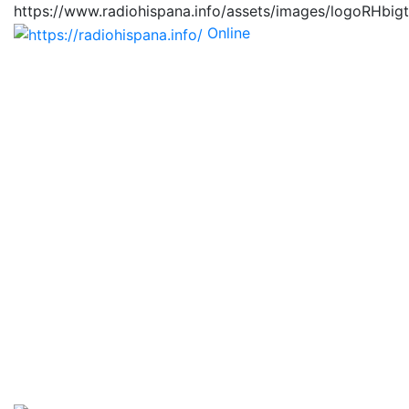
https://www.radiohispana.info/assets/images/logoRHbig
Online
https://radiohispana.i
Tiene 15.505 emisoras de radio por web y móvil, para
que los puedas disfrutar, entretenimiento, información
y música de todos los géneros. Países: ARGENTINA,
BOLIVIA, BRASIL, CHILE, COLOMBIA, COSTA RICA,
CUBA, ECUADOR, EL SALVADOR, ESPAÑA, EE.UU,
GUATEMALA, HAITI, HONDURAS, JAMAICA,
MARRUECOS, MÉXICO, NICARAGUA, PANAMA,
PARAGUAY, PERÚ, PORTUGAL, PUERTO RICO, REINO
UNIDO, RUMANIA, DOMINICANA, TRINIDAD AND
TOBAGO, URUGUAY y VENEZUELA. Haga clic en el
logo de las estaciones de radio para oirlas, además los
puedes disfrutar también en el celular/móvil Android,
en el Google Play Store, tiene función de grabación,
podrás grabar y crearte playlists gratis. Descargas: