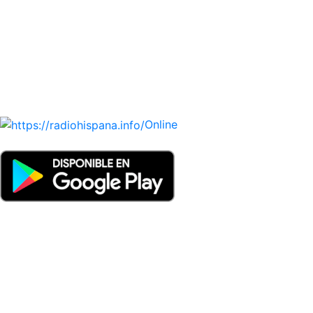
HONDURAS, JAMAICA, MÉXICO, NICARAGUA, PANAMA,
PARAGUAY, PERÚ, PORTUGAL, PUERTO RICO, REINO
UNIDO, DOMINICANA, TRINIDAD AND TOBAGO, URUGUAY
y VENEZUELA). Haga clic en el logo de las estaciones de
radio para oirlas. (Estamos trabajando incorporando más
estaciones diariamente).
Online
Nuevo: Emisoras de radio por web y móvil. Descargas: