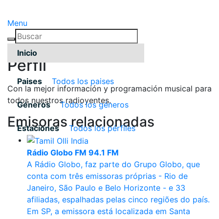
Menu
Inicio
Pérfil
Paises
Todos los paises
Con la mejor información y programación musical para
todos nuestros radioyentes.
Géneros
Todos los géneros
Emisoras relacionadas
Estaciones
Todos los pérfiles
Rádio Globo FM 94.1 FM
A Rádio Globo, faz parte do Grupo Globo, que
conta com três emissoras próprias - Rio de
Janeiro, São Paulo e Belo Horizonte - e 33
afiliadas, espalhadas pelas cinco regiões do país.
Em SP, a emissora está localizada em Santa