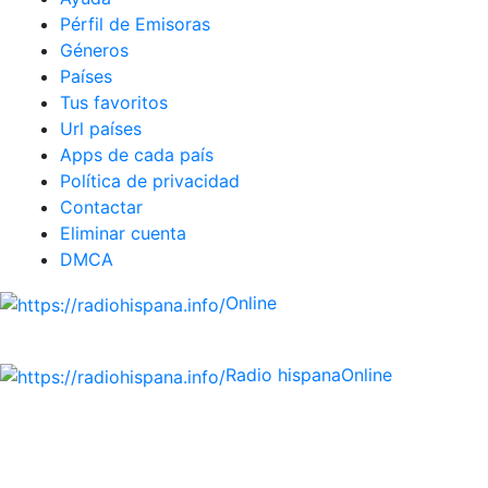
Pérfil de Emisoras
Géneros
Países
Tus favoritos
Url países
Apps de cada país
Política de privacidad
Contactar
Eliminar cuenta
DMCA
Online
Emisoras de radio por web y móvil.
Radio hispana
Online
Todas las principales estaciones de radio del mundo
hispano, portugués-brasileiro y anglosajon (ARGENTINA,
BOLIVIA, BRASIL, CHILE, COLOMBIA, COSTA RICA, CUBA,
ECUADOR, EL SALVADOR, ESPAÑA, GUATEMALA, HAITI,