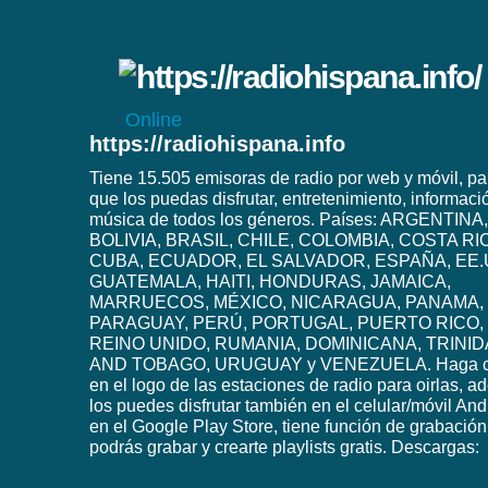
Online
https://radiohispana.info
Tiene 15.505 emisoras de radio por web y móvil, pa
que los puedas disfrutar, entretenimiento, informaci
música de todos los géneros. Países: ARGENTINA,
BOLIVIA, BRASIL, CHILE, COLOMBIA, COSTA RI
CUBA, ECUADOR, EL SALVADOR, ESPAÑA, EE.
GUATEMALA, HAITI, HONDURAS, JAMAICA,
MARRUECOS, MÉXICO, NICARAGUA, PANAMA,
PARAGUAY, PERÚ, PORTUGAL, PUERTO RICO,
REINO UNIDO, RUMANIA, DOMINICANA, TRINI
AND TOBAGO, URUGUAY y VENEZUELA. Haga c
en el logo de las estaciones de radio para oirlas, 
los puedes disfrutar también en el celular/móvil And
en el Google Play Store, tiene función de grabación
podrás grabar y crearte playlists gratis. Descargas: