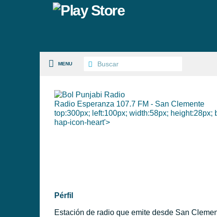
MENU
Radio Esperanza 107.7 FM - San Clemente
top:300px; left:100px; width:58px; height:28px;
S PAISES
hap-icon-heart'>
 GÉNEROS
PÉRFILES
Pérfil
Estación de radio que emite desde San Clemen