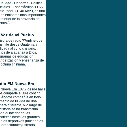
ualidad - Deportes - Politica -
iciales - Espectáculos. LU22
io Tandil (1140 Khz.), es una
las emisoras más importantes
 interior de la provincia de
nos Aires.
 Voz de mi Pueblo
sora de radio ??online que
nsmite desde Guatemala,
icada al culto cristiano,
tos de alabanza a Dios,
ogramas de educación,
ngelización y enseñanza de
doctrina cristiana.
dio FM Nueva Era
 Nueva Era 107.7 desde hace
s comparte el aire contigo,
iéndote compañía en todo
ento de tu vida de una
era diferente. A lo largo de
historia se ha transmitido
de el interior de las
cotecas hasta los grandes
ntos deportivos (nacionales
nternacionales), siendo