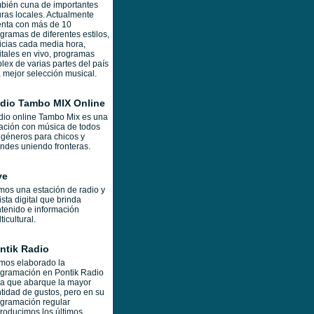
bién cuna de importantes
uras locales. Actualmente
nta con más de 10
gramas de diferentes estilos,
icias cada media hora,
itales en vivo, programas
lex de varias partes del país
a mejor selección musical.
dio Tambo MIX Online
io online Tambo Mix es una
ación con música de todos
 géneros para chicos y
ndes uniendo fronteras.
ve
os una estación de radio y
ista digital que brinda
tenido e información
ticultural.
ntik Radio
mos elaborado la
gramación en Pontik Radio
a que abarque la mayor
tidad de gustos, pero en su
gramación regular
roducimos los últimos