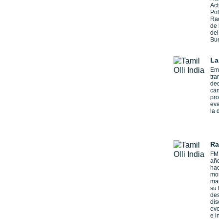
Act
Pol
Rad
de 
del
Bue
La
Emi
tra
ded
can
pr
eva
la 
Ra
FM
año
hac
mom
man
su 
des
dis
eve
e i