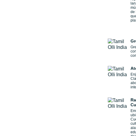
lan
mú
de 
que
pla
Gr
Gre
con
com
At
Enj
Cla
abo
int
Ra
Cu
Emi
ubi
Cue
cul
ala
edu