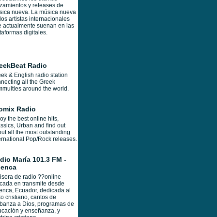
zamientos y releases de
sica nueva. La música nueva
los artistas internacionales
 actualmente suenan en las
taformas digitales.
eekBeat Radio
ek & English radio station
necting all the Greek
muities around the world.
omix Radio
oy the best online hits,
ssics, Urban and find out
ut all the most outstanding
ernational Pop/Rock releases.
dio María 101.3 FM -
enca
sora de radio ??online
cada en transmite desde
nca, Ecuador, dedicada al
to cristiano, cantos de
banza a Dios, programas de
cación y enseñanza, y