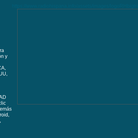
https://www.radiohispana.info/assets/images/logoRHbigt
ra
ón y
CA,
UU,
DAD
lic
además
roid,
,