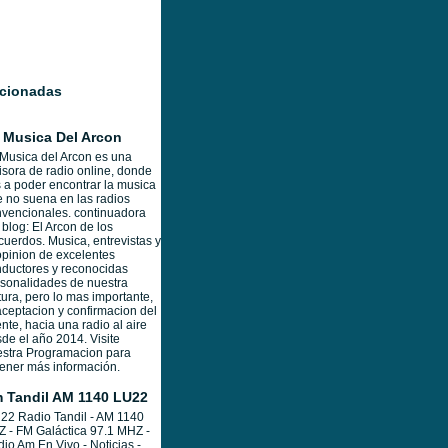
acionadas
 Musica Del Arcon
Musica del Arcon es una
sora de radio online, donde
 a poder encontrar la musica
 no suena en las radios
vencionales. continuadora
 blog: El Arcon de los
uerdos. Musica, entrevistas y
opinion de excelentes
ductores y reconocidas
sonalidades de nuestra
tura, pero lo mas importante,
aceptacion y confirmacion del
nte, hacia una radio al aire
de el año 2014. Visite
stra Programacion para
ener más información.
 Tandil AM 1140 LU22
22 Radio Tandil - AM 1140
 - FM Galáctica 97.1 MHZ -
io Am En Vivo - Noticias -