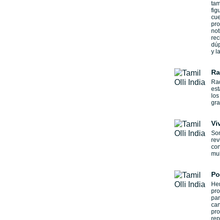
tam
fig
cue
pro
not
rec
dúp
y l
Ra
Rad
est
los
gra
Vi
Som
rev
con
mul
Po
He
pro
par
can
pro
rep