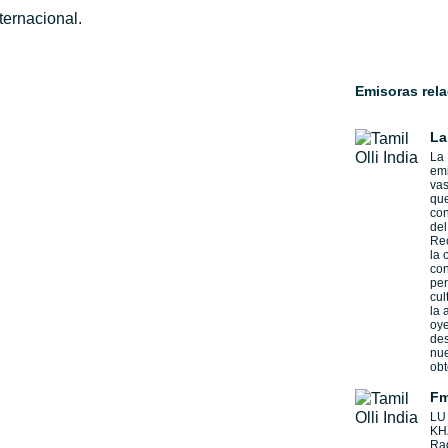
ternacional.
Emisoras rel
La
La 
emi
vas
que
con
del
Rec
la 
con
per
cul
la 
oye
des
nue
obt
Fm
LU 
KHZ
Rad