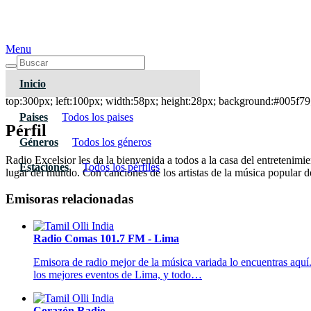
Menu
Inicio
Radio Excelsior
top:300px; left:100px; width:58px; height:28px; background:#005f79;
Paises
Todos los paises
Pérfil
Géneros
Todos los géneros
Radio Excelsior les da la bienvenida a todos a la casa del entretenimi
Estaciones
Todos los pérfiles
lugar del mundo. Con canciones de los artistas de la música popular d
Emisoras relacionadas
Radio Comas 101.7 FM - Lima
Emisora de radio mejor de la música variada lo encuentras aquí.
los mejores eventos de Lima, y todo…
Corazón Radio