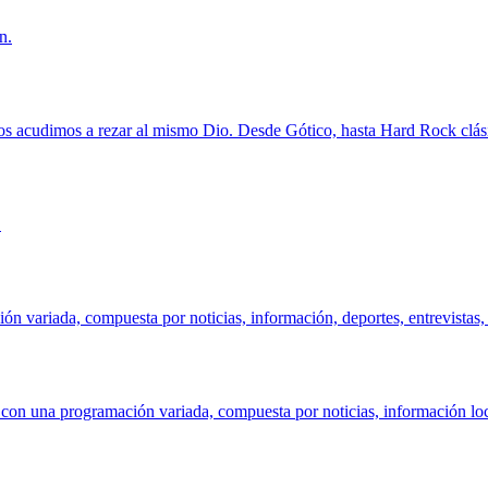
n.
os acudimos a rezar al mismo Dio. Desde Gótico, hasta Hard Rock clásic
.
n variada, compuesta por noticias, información, deportes, entrevistas, 
con una programación variada, compuesta por noticias, información local