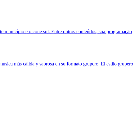
te município e o cone sul. Entre outros conteúdos, sua programação
úsica más cálida y sabrosa en su formato grupero. El estilo grupero