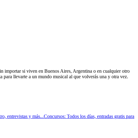
sin importar si viven en Buenos Aires, Argentina o en cualquier otro
a para llevarte a un mundo musical al que volverás una y otra vez.
o, entrevistas y más...Concursos: Todos los días, entradas gratis para