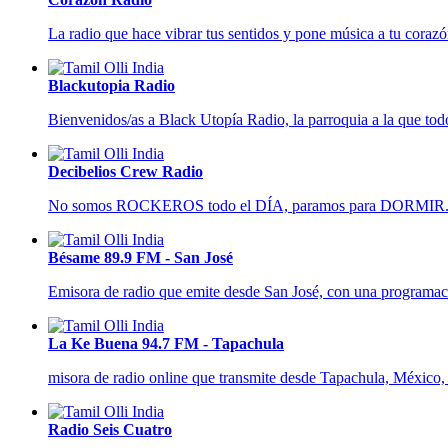
La radio que hace vibrar tus sentidos y pone música a tu corazó
Blackutopia Radio
Bienvenidos/as a Black Utopía Radio, la parroquia a la que tod
Decibelios Crew Radio
No somos ROCKEROS todo el DÍA, paramos para DORMIR
Bésame 89.9 FM - San José
Emisora de radio que emite desde San José, con una programació
La Ke Buena 94.7 FM - Tapachula
misora de radio online que transmite desde Tapachula, México, 
Radio Seis Cuatro