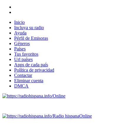
Inicio
Incluya su radio
Ayuda
Pérfil de Emisoras
Géneros
Países
Tus favoritos
Url países
Apps de cada país
Política de privacidad
Contactar
Eliminar cuenta
DMCA
Online
Emisoras de radio por web y móvil.
Radio hispana
Online
Todas las principales estaciones de radio del mundo hispano
SALVADOR, ESPAÑA, GUATEMALA, HAITI, HONDURAS, J