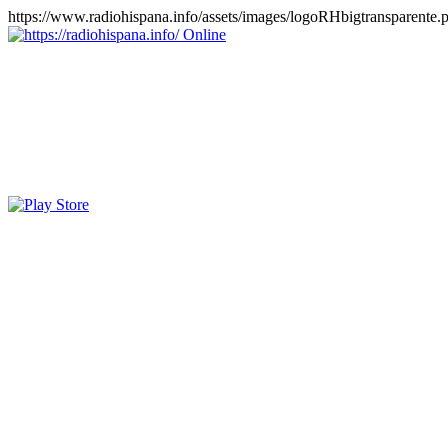
https://www.radiohispana.info/assets/images/logoRHbigtransparente.
Online
https://radiohispana.info
Tiene 15.505 emisoras de radio por web y móvil, para que los pu
COSTA RICA, CUBA, ECUADOR, EL SALVADOR, ESPAÑA,
PERÚ, PORTUGAL, PUERTO RICO, REINO UNIDO, RUMANIA, DO
oirlas, además los puedes disfrutar también en el celular/móvil Android