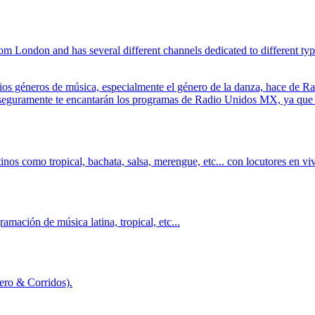
rom London and has several different channels dedicated to different ty
ios géneros de música, especialmente el género de la danza, hace de R
 seguramente te encantarán los programas de Radio Unidos MX, ya que e
nos como tropical, bachata, salsa, merengue, etc... con locutores en vi
mación de música latina, tropical, etc...
ero & Corridos).