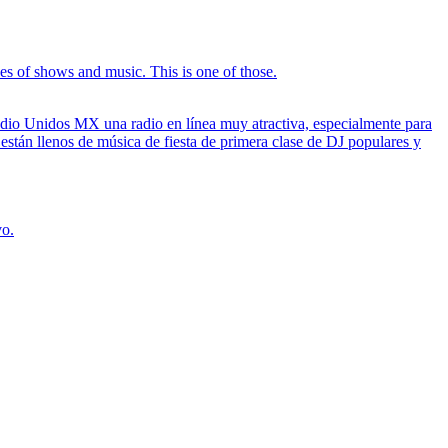
pes of shows and music. This is one of those.
adio Unidos MX una radio en línea muy atractiva, especialmente para
stán llenos de música de fiesta de primera clase de DJ populares y
vo.