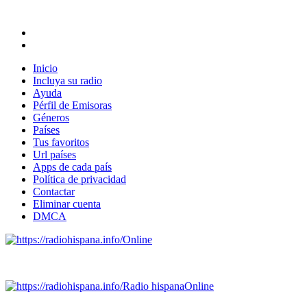
Inicio
Incluya su radio
Ayuda
Pérfil de Emisoras
Géneros
Países
Tus favoritos
Url países
Apps de cada país
Política de privacidad
Contactar
Eliminar cuenta
DMCA
Online
Emisoras de radio por web y móvil.
Radio hispana
Online