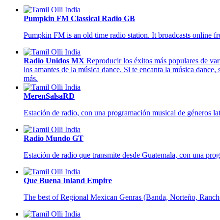
Pumpkin FM Classical Radio GB
Pumpkin FM is an old time radio station. It broadcasts online f
Radio Unidos MX
Reproducir los éxitos más populares de var
los amantes de la música dance. Si te encanta la música dance,
más.
MerenSalsaRD
Estación de radio, con una programación musical de géneros lati
Radio Mundo GT
Estación de radio que transmite desde Guatemala, con una progra
Que Buena Inland Empire
The best of Regional Mexican Genras (Banda, Norteño, Ranch