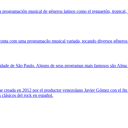
 programación musical de géneros latinos como el reggaetón, tropical, b
conta com uma programação musical variada, tocando diversos gêneros 
idade de São Paulo. Alguns de seus programas mais famosos são Alma bras
creada en 2012 por el productor venezolano Javier Gómez con el fin de
 clásicos del rock en español.