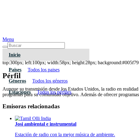
Menu
Inicio
Radio Extremo Guila Oaxaca
top:300px; left:100px; width:58px; height:28px; background:#005f79;
Paises
Todos los paises
Pérfil
Géneros
Todos los géneros
Aunque su transmisión desde los Estados Unidos, la radio en realidad
Estaciones
Todos los pérfiles
programas para su comunidad objetivo. Además de ofrecer programas 
Emisoras relacionadas
Josi ambiental e instrumental
Estación de radio con la mejor música de ambiente.