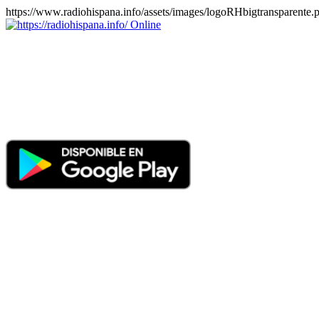
https://www.radiohispana.info/assets/images/logoRHbigtransparente.
Online
https://radiohispana.info
Tiene 15.505 emisoras de radio por web y móvil, para que los pu
COSTA RICA, CUBA, ECUADOR, EL SALVADOR, ESPAÑA,
PERÚ, PORTUGAL, PUERTO RICO, REINO UNIDO, RUMANIA, DO
oirlas, además los puedes disfrutar también en el celular/móvil Android