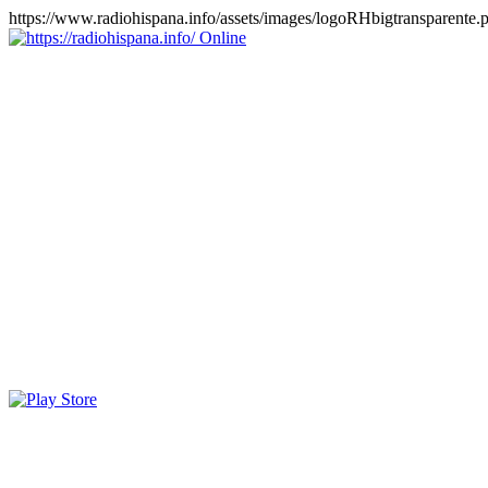
https://www.radiohispana.info/assets/images/logoRHbigtransparente.
Online
https://radiohispana.info
Tiene 15.505 emisoras de radio por web y móvil, para que los
puedas disfrutar, entretenimiento, información y música de todos los
géneros. Países: ARGENTINA, BOLIVIA, BRASIL, CHILE,
COLOMBIA, COSTA RICA, CUBA, ECUADOR, EL
SALVADOR, ESPAÑA, EE.UU, GUATEMALA, HAITI,
HONDURAS, JAMAICA, MARRUECOS, MÉXICO,
NICARAGUA, PANAMA, PARAGUAY, PERÚ, PORTUGAL,
PUERTO RICO, REINO UNIDO, RUMANIA, DOMINICANA,
TRINIDAD AND TOBAGO, URUGUAY y VENEZUELA.
Haga clic en el logo de las estaciones de radio para oirlas, además
los puedes disfrutar también en el celular/móvil Android, en el
Google Play Store, tiene función de grabación, podrás grabar y
crearte playlists gratis. Descargas: