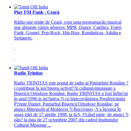
Play FM Funk - Ceará
Rádio que emite de Ceará, com uma programação musical
que abrange vários gêneros: MPB, Dance, Católica, Forró,
Funk, Gospel, Pop-Rock, Hip-Hop, Românticas, Adulta e
Sertanejo.
Radio Trinitas
Radio TRINITAS este postul de radio al Patriarhiei Române ?
i contribuie la sus?inerea activit??ii cultural-misionare a
Bisericii Ortodoxe Române. Radio TRINITAS a fost înfiin?at
în anul 1996 la ini?iativa ?i cu binecuvântarea Preafericitului
P?rinte Daniel, Patriarhul Bisericii Ortodoxe Române, pe
atunci Mitropolit al Moldovei ?i Bucovinei, ?i a început în
seara zilei de 17 aprilie 1998, la Ia?i, f?când parte, de atunci ?i
pân? la data de 27 octombrie 2007 din cadrul Institutului
Cultural Misionar ...