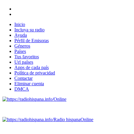
Inicio
Incluya su radio
Ayuda
Pérfil de Emisoras
Géneros
Países
Tus favoritos
Url países
Apps de cada país
Política de privacidad
Contactar
Eliminar cuenta
DMCA
Online
Emisoras de radio por web y móvil.
Radio hispana
Online
Todas las principales estaciones de radio del mundo hispano,