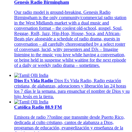
Genesis Radio Birmingham
Our radio model is ground-breaking. Genesis Radio
Birmingham is the only community/commercial radio station
in the West Midlands market with a dual music and
conversation format – the coolest old-school, gospel, Soul,
Reggae, RnB, Jazz, Hip-Hop, House, Soca, and African-
Beats play alongside a schedule of radio drama, guests in
conversation – all carefully choreographed by a select roster
of conversant, lucid, witty presenters and DJs – Imagine
listening to the music you love while having a conversation,
or being held in suspense whilst waiting for the next episode
of a daily or weekly radio drama – sometimes.
Dios Es Vida Radio
Dios Es Vida Radio, Radio estación
cristiana, de alabanzas, adoraciones y liberación las 24 horas
los 7 días le la semana. para ensanchar el nombre de Dios y su
hijo Jesús en la tierra.
Católica Radio 88.9 FM
Emisora de radio ??online que transmite desde Puerto Rico,
dedicada al culto cristiano, cantos de alabanza a Dios,
programas de educación, evangelización y enseñanza de la