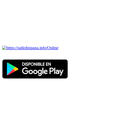
portugués-brasileiro y anglosajon (ARGENTINA, BOLIVIA,
BRASIL, CHILE, COLOMBIA, COSTA RICA, CUBA,
ECUADOR, EL SALVADOR, ESPAÑA, GUATEMALA,
HAITI, HONDURAS, JAMAICA, MÉXICO, NICARAGUA,
PANAMA, PARAGUAY, PERÚ, PORTUGAL, PUERTO RICO,
REINO UNIDO, DOMINICANA, TRINIDAD AND TOBAGO,
URUGUAY y VENEZUELA). Haga clic en el logo de las
estaciones de radio para oirlas. (Estamos trabajando incorporando
más estaciones diariamente).
Online
Nuevo: Emisoras de radio por web y móvil. Descargas: