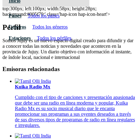
Inicio
Radio FM 97.7 Jujuy
top:300px; left:100px; width:58px; height:28px;
background:#005f79;' class='hap-icon hap-icon-heart'>
Paises
Todos los paises
Pérfil
Géneros
Todos los géneros
Estaciones
Todos los pérfiles
Somos Jujuy es un nuevo espacio digital creado para difundir y dar
a conocer todas las noticias y novedades que acontecen en la
provincia de Jujuy. Un diario objetivo con información al instante,
de índole local, nacional e internacional
Emisoras relacionadas
Kuika Radio Mx
Cumplido con el tipo de canciones y presentación apasionada
que debe ser una radio en línea moderna y popular, Kuika
Radio Mx es su socio musical diario que le encanta
promocionar sus programas a sus oyentes deseados a través
de sus diversos tipos de programas de radio en línea regulares
e irregulares.