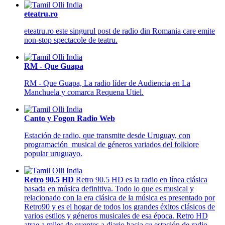
eteatru.ro
eteatru.ro este singurul post de radio din Romania care emite
non-stop spectacole de teatru.
RM - Que Guapa
RM - Que Guapa, La radio líder de Audiencia en La
Manchuela y comarca Requena Utiel.
Canto y Fogon Radio Web
Estación de radio, que transmite desde Uruguay, con
programación musical de géneros variados del folklore
popular uruguayo.
Retro 90.5 HD
Retro 90.5 HD es la radio en línea clásica
basada en música definitiva. Todo lo que es musical y
relacionado con la era clásica de la música es presentado por
Retro90 y es el hogar de todos los grandes éxitos clásicos de
varios estilos y géneros musicales de esa época. Retro HD
atrae a miles de oyentes a diario hacia su estación de radio.