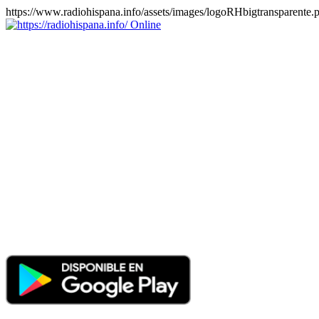
https://www.radiohispana.info/assets/images/logoRHbigtransparente.
Online
https://radiohispana.info
Tiene 15.505 emisoras de radio por web y móvil, para que los
puedas disfrutar, entretenimiento, información y música de todos los
géneros. Países: ARGENTINA, BOLIVIA, BRASIL, CHILE,
COLOMBIA, COSTA RICA, CUBA, ECUADOR, EL
SALVADOR, ESPAÑA, EE.UU, GUATEMALA, HAITI,
HONDURAS, JAMAICA, MARRUECOS, MÉXICO,
NICARAGUA, PANAMA, PARAGUAY, PERÚ, PORTUGAL,
PUERTO RICO, REINO UNIDO, RUMANIA, DOMINICANA,
TRINIDAD AND TOBAGO, URUGUAY y VENEZUELA.
Haga clic en el logo de las estaciones de radio para oirlas, además
los puedes disfrutar también en el celular/móvil Android, en el
Google Play Store, tiene función de grabación, podrás grabar y
crearte playlists gratis. Descargas: