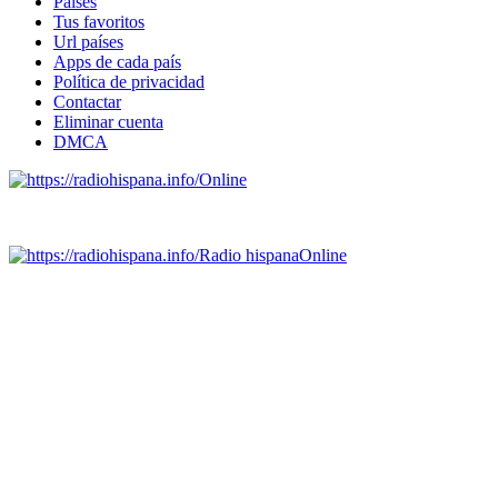
Países
Tus favoritos
Url países
Apps de cada país
Política de privacidad
Contactar
Eliminar cuenta
DMCA
Online
Emisoras de radio por web y móvil.
Radio hispana
Online
Todas las principales estaciones de radio del mundo hispano,
portugués-brasileiro y anglosajon (ARGENTINA, BOLIVIA,
BRASIL, CHILE, COLOMBIA, COSTA RICA, CUBA,
ECUADOR, EL SALVADOR, ESPAÑA, GUATEMALA,
HAITI, HONDURAS, JAMAICA, MÉXICO, NICARAGUA,
PANAMA, PARAGUAY, PERÚ, PORTUGAL, PUERTO RICO,
REINO UNIDO, DOMINICANA, TRINIDAD AND TOBAGO,
URUGUAY y VENEZUELA). Haga clic en el logo de las
estaciones de radio para oirlas. (Estamos trabajando incorporando
más estaciones diariamente).