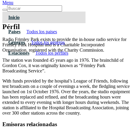
Menu
Inicio
Pérfil
Paises
Todos los paises
Radio Frimley Park exists to provide the in-house radio service for
Géneros
Todos los géneros
Frimley Park Hospital and is a Charitable Incorporated
Organisation, registered with the Charity Commission.
Estaciones
Todos los pérfiles
The station was founded 45 years ago in 1976. The brainchild of
Gordon Cox, it was originally known as “Frimley Park
Broadcasting Service”.
With funds provided by the hospital’s League of Friends, following
test broadcasts on a couple of evenings a week, the fledgling service
launched on 1st October 1976. Over the years, the studio equipment
has been replaced and refined, and the broadcasting hours were
extended to every evening with longer hours during weekends. The
station is affiliated to the Hospital Broadcasting Association, joining
over 300 other stations across the country.
Emisoras relacionadas