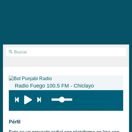
Radio Fuego 100.5 FM - Chiclayo
top:300px;
left:100px; width:58px;
height:28px; background:#005f79;'
class='hap-icon hap-icon-heart'>
Pérfil