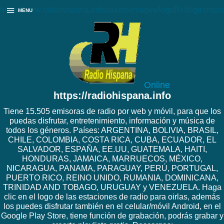
https://www.radiohispana.info/assets/images/logoRHbigtranspa
MENU
Online
https://radiohispana.info
Tiene 15.505 emisoras de radio por web y móvil, para que los
puedas disfrutar, entretenimiento, información y música de
todos los géneros. Países: ARGENTINA, BOLIVIA, BRASIL,
CHILE, COLOMBIA, COSTA RICA, CUBA, ECUADOR, EL
SALVADOR, ESPAÑA, EE.UU, GUATEMALA, HAITI,
HONDURAS, JAMAICA, MARRUECOS, MÉXICO,
NICARAGUA, PANAMA, PARAGUAY, PERÚ, PORTUGAL,
PUERTO RICO, REINO UNIDO, RUMANIA, DOMINICANA,
TRINIDAD AND TOBAGO, URUGUAY y VENEZUELA. Haga
clic en el logo de las estaciones de radio para oirlas, además
los puedes disfrutar también en el celular/móvil Android, en el
Google Play Store, tiene función de grabación, podrás grabar y