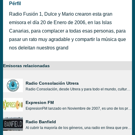
Pérfil
Radio Fusión 1, Dulce y Mario crearon esta gran
emisora el día 20 de Enero de 2006, en las Islas
Canarias, para complacer a todas esas personas, para
pasar un rato muy agradable y compartir la música que
nos deleitan nuestros grand
Emisoras relacionadas
Radio Consolación Utrera
Radio Consolación, desde Utrera y para todo el mundo, cultura, noticias sobre nuestra ciudad, la mejor musica y entrevistas.
Expresion FM
ExpresionFM lanzado en Noviembre de 2007, es uno de los primeros portales de música en todos los géneros. Hoy en día se jacta de ser la red de radio más grande de Internet. La primera estación de radio web ExpresionFM; ofrece 24 horas de radio transmisión por Internet en vivo sin interrupciones.
Radio Banfield
Al cubrir la mayoría de los géneros, una radio en línea que pretenda entretener a sus oyentes debería cubrir y al mismo tiempo también transmitir los mayores éxitos en todo el mundo, Radio Banfield se está volviendo cada vez más popular entre sus oyentes por su trabajo y presentación de hermosos programas.