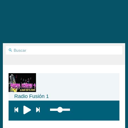
Radio Fusión 1
top:300px;
left:100px; width:58px;
height:28px; background:#005f79;'
class='hap-icon hap-icon-heart'>