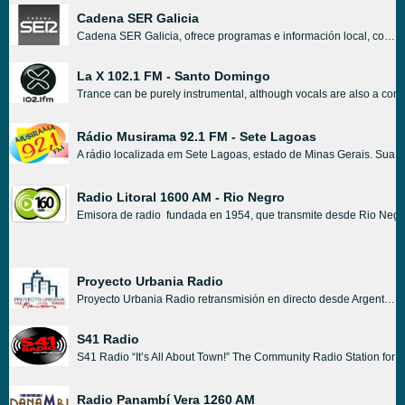
Cadena SER Galicia
Cadena SER Galicia, ofrece programas e información local, con conexiones informativas nacionales a la central Cadena SER.
La X 102.1 FM - Santo Domingo
Trance can be purely instrumental, although vocals are also a comm
Rádio Musirama 92.1 FM - Sete Lagoas
A rádio localizada em Sete Lagoas, estado de Minas Gerais. Sua 
Radio Litoral 1600 AM - Rio Negro
Emisora de radio fundada en 1954, que transmite desde Rio Negro, 
Proyecto Urbania Radio
Proyecto Urbania Radio retransmisión en directo desde Argentina. Proyecto Urbania Radio difunde diversos tipos de música rock, pop, funk, electrónica, tango, etc. Proyecto Urbania Radio es una de las estaciones de radio online más famosas de Argentina.
S41 Radio
S41 Radio “It’s All About Town!” The Community Radio Station for C
Radio Panambí Vera 1260 AM