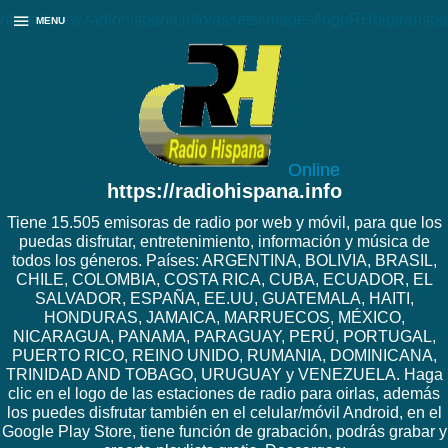
https://www.radiohispana.info/assets/images/logoRHbigtranspa
MENU
Online
https://radiohispana.info
Tiene 15.505 emisoras de radio por web y móvil, para que los
puedas disfrutar, entretenimiento, información y música de
todos los géneros. Países: ARGENTINA, BOLIVIA, BRASIL,
CHILE, COLOMBIA, COSTA RICA, CUBA, ECUADOR, EL
SALVADOR, ESPAÑA, EE.UU, GUATEMALA, HAITI,
HONDURAS, JAMAICA, MARRUECOS, MÉXICO,
NICARAGUA, PANAMA, PARAGUAY, PERÚ, PORTUGAL,
PUERTO RICO, REINO UNIDO, RUMANIA, DOMINICANA,
TRINIDAD AND TOBAGO, URUGUAY y VENEZUELA. Haga
clic en el logo de las estaciones de radio para oirlas, además
los puedes disfrutar también en el celular/móvil Android, en el
Google Play Store, tiene función de grabación, podrás grabar y