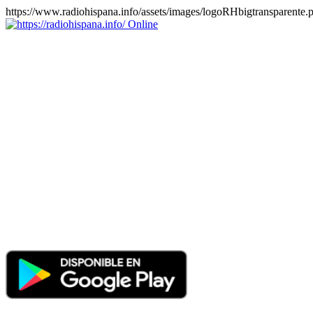
https://www.radiohispana.info/assets/images/logoRHbigtransparente.
Online
https://radiohispana.info
Tiene 15.505 emisoras de radio por web y móvil, para que los
puedas disfrutar, entretenimiento, información y música de todos los
géneros. Países: ARGENTINA, BOLIVIA, BRASIL, CHILE,
COLOMBIA, COSTA RICA, CUBA, ECUADOR, EL
SALVADOR, ESPAÑA, EE.UU, GUATEMALA, HAITI,
HONDURAS, JAMAICA, MARRUECOS, MÉXICO,
NICARAGUA, PANAMA, PARAGUAY, PERÚ, PORTUGAL,
PUERTO RICO, REINO UNIDO, RUMANIA, DOMINICANA,
TRINIDAD AND TOBAGO, URUGUAY y VENEZUELA.
Haga clic en el logo de las estaciones de radio para oirlas, además
los puedes disfrutar también en el celular/móvil Android, en el
Google Play Store, tiene función de grabación, podrás grabar y
crearte playlists gratis. Descargas: