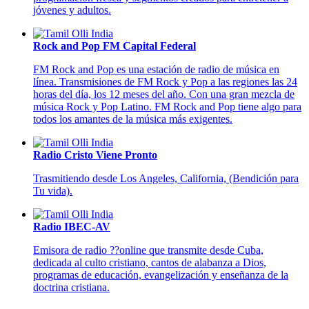
jóvenes y adultos.
Rock and Pop FM Capital Federal
FM Rock and Pop es una estación de radio de música en
línea. Transmisiones de FM Rock y Pop a las regiones las 24
horas del día, los 12 meses del año. Con una gran mezcla de
música Rock y Pop Latino. FM Rock and Pop tiene algo para
todos los amantes de la música más exigentes.
Radio Cristo Viene Pronto
Trasmitiendo desde Los Angeles, California, (Bendición para
Tu vida).
Radio IBEC-AV
Emisora de radio ??online que transmite desde Cuba,
dedicada al culto cristiano, cantos de alabanza a Dios,
programas de educación, evangelización y enseñanza de la
doctrina cristiana.