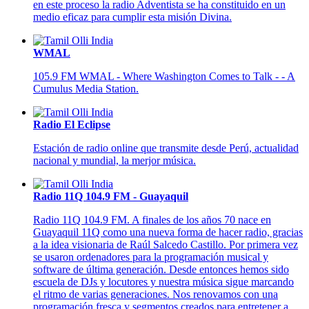
en este proceso la radio Adventista se ha constituido en un
medio eficaz para cumplir esta misión Divina.
WMAL
105.9 FM WMAL - Where Washington Comes to Talk - - A
Cumulus Media Station.
Radio El Eclipse
Estación de radio online que transmite desde Perú, actualidad
nacional y mundial, la merjor música.
Radio 11Q 104.9 FM - Guayaquil
Radio 11Q 104.9 FM. A finales de los años 70 nace en
Guayaquil 11Q como una nueva forma de hacer radio, gracias
a la idea visionaria de Raúl Salcedo Castillo. Por primera vez
se usaron ordenadores para la programación musical y
software de última generación. Desde entonces hemos sido
escuela de DJs y locutores y nuestra música sigue marcando
el ritmo de varias generaciones. Nos renovamos con una
programación fresca y segmentos creados para entretener a