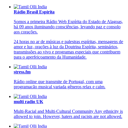
Rádio Brasil Espírita
Somos a primeira Rádio Web Espírita do Estado de Alagoas,
há 09 anos iluminando consciências, levando paz e consolo
aos corações.
24 horas no ar de músicas e palestras espíritas, mensagens de
amor e luz, orações à luz da Doutrina Espírita, seminários,
transmissões ao vivo e programas especiais que contribuem
para o aperfeiçoamento da Humanidade.
stress.fm
Rádio online que transmite de Portugal, com uma
programação musical variada gêneros relax e calm.
multi radio UK
Multi-Racial and Multi-Cultural Community Any ethnicity is
allowed to join. However, haters and racists are not allowed.