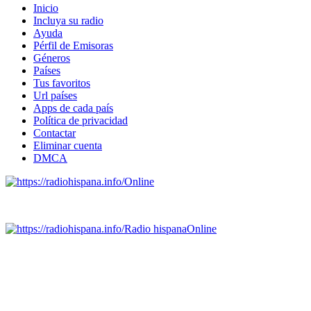
Inicio
Incluya su radio
Ayuda
Pérfil de Emisoras
Géneros
Países
Tus favoritos
Url países
Apps de cada país
Política de privacidad
Contactar
Eliminar cuenta
DMCA
Online
Emisoras de radio por web y móvil.
Radio hispana
Online
Todas las principales estaciones de radio del mundo hispano,
portugués-brasileiro y anglosajon (ARGENTINA, BOLIVIA,
BRASIL, CHILE, COLOMBIA, COSTA RICA, CUBA,
ECUADOR, EL SALVADOR, ESPAÑA, GUATEMALA,
HAITI, HONDURAS, JAMAICA, MÉXICO, NICARAGUA,