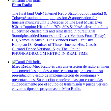
Phun Radio
The First (and Only) Internet Retro Station out of Trinidad &
TobagoA station built upon passion & appreciation for
timeless musicPlaying 3 Decades of The Best Music Ever
!Chart Topping Hits of the 70's, 80's & 90'sA labyrinth of hits
all certified charted hits and remastered in pureDigital
Soundplus added bonuses too!Cover Versions From Today's
Big Names In Music, 12" Extended Plays,Exclusive
European DJ Remixes of These Timeless Hits, Classic
Cutsand Dance Versions! Njoy The "Phun"
PHUNRADIO.COM RETRO IN REAL TIME
Miro Radio
Miro Radio es casi una estación de radio en línea
sin comerciales que desea que se sienta mejor acerca de su
presentación y estilo de implementación de programas y
presentaciones. Su elección y preferencias son escuchadas
cuidadosamente por el equipo de transmisión y puede ver eso
en varios tipos de programas de Miro Radio.