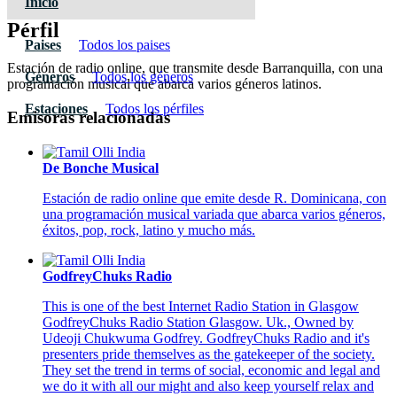
Inicio
Pérfil
Paises
Todos los paises
Estación de radio online, que transmite desde Barranquilla, con una
Géneros
Todos los géneros
programación musical que abarca varios géneros latinos.
Estaciones
Todos los pérfiles
Emisoras relacionadas
De Bonche Musical
Estación de radio online que emite desde R. Dominicana, con
una programación musical variada que abarca varios géneros,
éxitos, pop, rock, latino y mucho más.
GodfreyChuks Radio
This is one of the best Internet Radio Station in Glasgow
GodfreyChuks Radio Station Glasgow. Uk., Owned by
Udeoji Chukwuma Godfrey. GodfreyChuks Radio and it's
presenters pride themselves as the gatekeeper of the society.
They set the trend in terms of social, economic and legal and
we do it with all our might and also keep yourself relax and