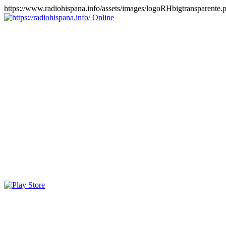
https://www.radiohispana.info/assets/images/logoRHbigtransparente.
Online
https://radiohispana.info
Tiene 15.505 emisoras de radio por web y móvil, para que los
puedas disfrutar, entretenimiento, información y música de todos los
géneros. Países: ARGENTINA, BOLIVIA, BRASIL, CHILE,
COLOMBIA, COSTA RICA, CUBA, ECUADOR, EL
SALVADOR, ESPAÑA, EE.UU, GUATEMALA, HAITI,
HONDURAS, JAMAICA, MARRUECOS, MÉXICO,
NICARAGUA, PANAMA, PARAGUAY, PERÚ, PORTUGAL,
PUERTO RICO, REINO UNIDO, RUMANIA, DOMINICANA,
TRINIDAD AND TOBAGO, URUGUAY y VENEZUELA.
Haga clic en el logo de las estaciones de radio para oirlas, además
los puedes disfrutar también en el celular/móvil Android, en el
Google Play Store, tiene función de grabación, podrás grabar y
crearte playlists gratis. Descargas: