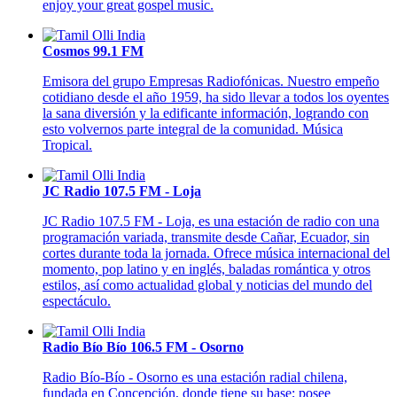
enjoy your great gospel music.
Cosmos 99.1 FM
Emisora del grupo Empresas Radiofónicas. Nuestro empeño
cotidiano desde el año 1959, ha sido llevar a todos los oyentes
la sana diversión y la edificante información, logrando con
esto volvernos parte integral de la comunidad. Música
Tropical.
JC Radio 107.5 FM - Loja
JC Radio 107.5 FM - Loja, es una estación de radio con una
programación variada, transmite desde Cañar, Ecuador, sin
cortes durante toda la jornada. Ofrece música internacional del
momento, pop latino y en inglés, baladas romántica y otros
estilos, así como actualidad global y noticias del mundo del
espectáculo.
Radio Bío Bío 106.5 FM - Osorno
Radio Bío-Bío - Osorno es una estación radial chilena,
fundada en Concepción, donde tiene su base; posee