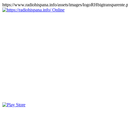
https://www.radiohispana.info/assets/images/logoRHbigtransparente.
Online
https://radiohispana.info
Tiene 15.505 emisoras de radio por web y móvil, para que los
puedas disfrutar, entretenimiento, información y música de todos los
géneros. Países: ARGENTINA, BOLIVIA, BRASIL, CHILE,
COLOMBIA, COSTA RICA, CUBA, ECUADOR, EL
SALVADOR, ESPAÑA, EE.UU, GUATEMALA, HAITI,
HONDURAS, JAMAICA, MARRUECOS, MÉXICO,
NICARAGUA, PANAMA, PARAGUAY, PERÚ, PORTUGAL,
PUERTO RICO, REINO UNIDO, RUMANIA, DOMINICANA,
TRINIDAD AND TOBAGO, URUGUAY y VENEZUELA.
Haga clic en el logo de las estaciones de radio para oirlas, además
los puedes disfrutar también en el celular/móvil Android, en el
Google Play Store, tiene función de grabación, podrás grabar y
crearte playlists gratis. Descargas: