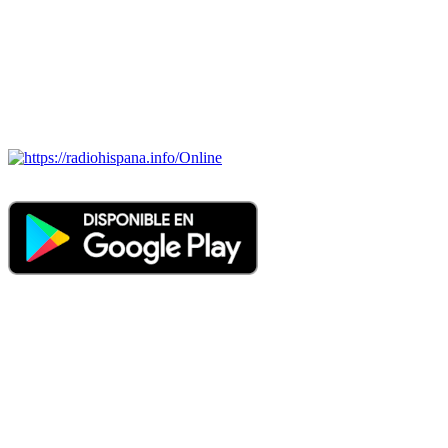
ECUADOR, EL SALVADOR, ESPAÑA, GUATEMALA,
HAITI, HONDURAS, JAMAICA, MÉXICO, NICARAGUA,
PANAMA, PARAGUAY, PERÚ, PORTUGAL, PUERTO RICO,
REINO UNIDO, DOMINICANA, TRINIDAD AND TOBAGO,
URUGUAY y VENEZUELA). Haga clic en el logo de las
estaciones de radio para oirlas. (Estamos trabajando incorporando
más estaciones diariamente).
Online
Nuevo: Emisoras de radio por web y móvil. Descargas: