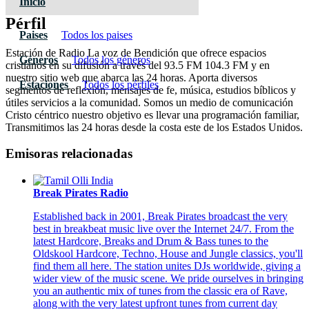
Inicio
Pérfil
Paises
Todos los paises
Estación de Radio La voz de Bendición que ofrece espacios
Géneros
Todos los géneros
cristianos en su difusión a través del 93.5 FM 104.3 FM y en
nuestro sitio web que abarca las 24 horas. Aporta diversos
Estaciones
Todos los pérfiles
segmentos de reflexión, mensajes de fe, música, estudios bíblicos y
útiles servicios a la comunidad. Somos un medio de comunicación
Cristo céntrico nuestro objetivo es llevar una programación familiar,
Transmitimos las 24 horas desde la costa este de los Estados Unidos.
Emisoras relacionadas
Break Pirates Radio
Established back in 2001, Break Pirates broadcast the very
best in breakbeat music live over the Internet 24/7. From the
latest Hardcore, Breaks and Drum & Bass tunes to the
Oldskool Hardcore, Techno, House and Jungle classics, you'll
find them all here. The station unites DJs worldwide, giving a
wider view of the music scene. We pride ourselves in bringing
you an authentic mix of tunes from the classic era of Rave,
along with the very latest upfront tunes from current day