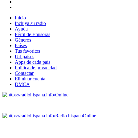
Inicio
Incluya su radio
Ayuda
Pérfil de Emisoras
Géneros
Países
Tus favoritos
Url países
Apps de cada país
Política de privacidad
Contactar
Eliminar cuenta
DMCA
Online
Emisoras de radio por web y móvil.
Radio hispana
Online
Todas las principales estaciones de radio del mundo hispano,
portugués-brasileiro y anglosajon (ARGENTINA, BOLIVIA,
BRASIL, CHILE, COLOMBIA, COSTA RICA, CUBA,