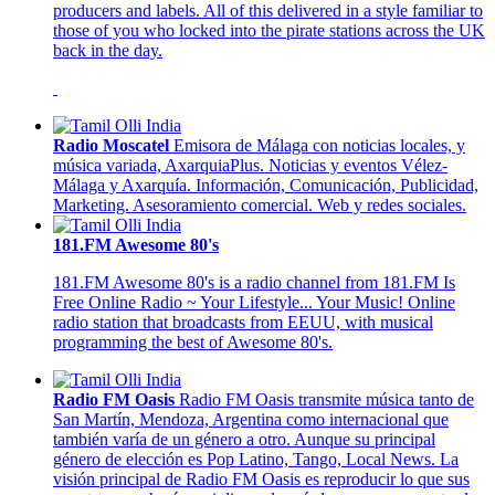
producers and labels. All of this delivered in a style familiar to
those of you who locked into the pirate stations across the UK
back in the day.
Radio Moscatel
Emisora de Málaga con noticias locales, y
música variada, AxarquiaPlus. Noticias y eventos Vélez-
Málaga y Axarquía. Información, Comunicación, Publicidad,
Marketing. Asesoramiento comercial. Web y redes sociales.
181.FM Awesome 80's
181.FM Awesome 80's is a radio channel from 181.FM Is
Free Online Radio ~ Your Lifestyle... Your Music! Online
radio station that broadcasts from EEUU, with musical
programming the best of Awesome 80's.
Radio FM Oasis
Radio FM Oasis transmite música tanto de
San Martín, Mendoza, Argentina como internacional que
también varía de un género a otro. Aunque su principal
género de elección es Pop Latino, Tango, Local News. La
visión principal de Radio FM Oasis es reproducir lo que sus