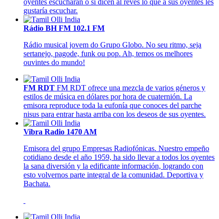
oyentes escucharán o si dicen al revés lo que a sus oyentes les
gustaría escuchar.
Rádio BH FM 102.1 FM
Rádio musical jovem do Grupo Globo. No seu ritmo, seja
sertanejo, pagode, funk ou pop. Ah, temos os melhores
ouvintes do mundo!
FM RDT
FM RDT ofrece una mezcla de varios géneros y
estilos de música en dólares por hora de cuaternión. La
emisora reproduce toda la eufonía que conoces del parche
nisus para entrar hasta arriba con los deseos de sus oyentes.
Vibra Radio 1470 AM
Emisora del grupo Empresas Radiofónicas. Nuestro empeño
cotidiano desde el año 1959, ha sido llevar a todos los oyentes
la sana diversión y la edificante información, logrando con
esto volvernos parte integral de la comunidad. Deportiva y
Bachata.