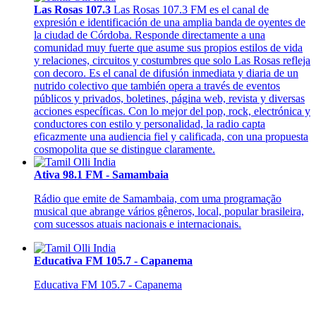
Las Rosas 107.3
Las Rosas 107.3 FM es el canal de
expresión e identificación de una amplia banda de oyentes de
la ciudad de Córdoba. Responde directamente a una
comunidad muy fuerte que asume sus propios estilos de vida
y relaciones, circuitos y costumbres que solo Las Rosas refleja
con decoro. Es el canal de difusión inmediata y diaria de un
nutrido colectivo que también opera a través de eventos
públicos y privados, boletines, página web, revista y diversas
acciones específicas. Con lo mejor del pop, rock, electrónica y
conductores con estilo y personalidad, la radio capta
eficazmente una audiencia fiel y calificada, con una propuesta
cosmopolita que se distingue claramente.
Ativa 98.1 FM - Samambaia
Rádio que emite de Samambaia, com uma programação
musical que abrange vários gêneros, local, popular brasileira,
com sucessos atuais nacionais e internacionais.
Educativa FM 105.7 - Capanema
Educativa FM 105.7 - Capanema