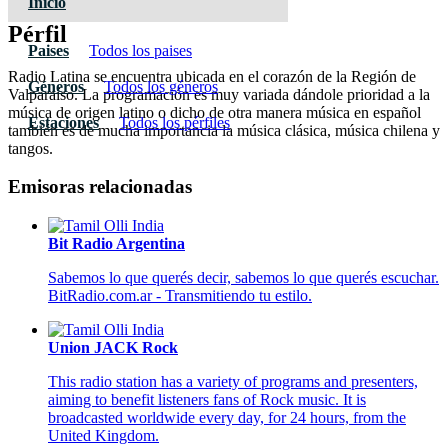
Inicio
Pérfil
Paises
Todos los paises
Radio Latina se encuentra ubicada en el corazón de la Región de
Géneros
Todos los géneros
Valparaíso. La programación es muy variada dándole prioridad a la
música de origen latino o dicho de otra manera música en español
Estaciones
Todos los pérfiles
también es de mucha importancia la música clásica, música chilena y
tangos.
Emisoras relacionadas
Bit Radio Argentina
Sabemos lo que querés decir, sabemos lo que querés escuchar.
BitRadio.com.ar - Transmitiendo tu estilo.
Union JACK Rock
This radio station has a variety of programs and presenters,
aiming to benefit listeners fans of Rock music. It is
broadcasted worldwide every day, for 24 hours, from the
United Kingdom.