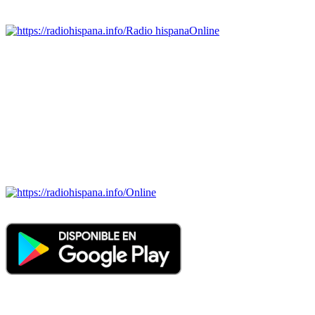
Emisoras de radio por web y móvil.
Radio hispana
Online
Todas las principales estaciones de radio del mundo hispano,
portugués-brasileiro y anglosajon (ARGENTINA, BOLIVIA,
BRASIL, CHILE, COLOMBIA, COSTA RICA, CUBA,
ECUADOR, EL SALVADOR, ESPAÑA, GUATEMALA,
HAITI, HONDURAS, JAMAICA, MÉXICO, NICARAGUA,
PANAMA, PARAGUAY, PERÚ, PORTUGAL, PUERTO RICO,
REINO UNIDO, DOMINICANA, TRINIDAD AND TOBAGO,
URUGUAY y VENEZUELA). Haga clic en el logo de las
estaciones de radio para oirlas. (Estamos trabajando incorporando
más estaciones diariamente).
Online
Nuevo: Emisoras de radio por web y móvil. Descargas: