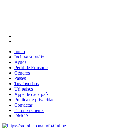
Inicio
Incluya su radio
Ayuda
Pérfil de Emisoras
Géneros
Países
Tus favoritos
Url países
Apps de cada país
Política de privacidad
Contactar
Eliminar cuenta
DMCA
Online