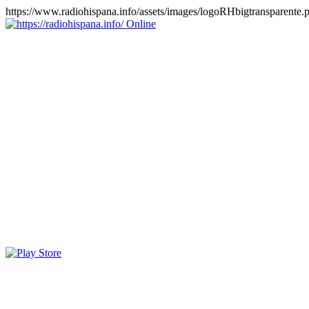
https://www.radiohispana.info/assets/images/logoRHbigtransparente.
Online
https://radiohispana.info
Tiene 15.505 emisoras de radio por web y móvil, para que los
puedas disfrutar, entretenimiento, información y música de todos los
géneros. Países: ARGENTINA, BOLIVIA, BRASIL, CHILE,
COLOMBIA, COSTA RICA, CUBA, ECUADOR, EL
SALVADOR, ESPAÑA, EE.UU, GUATEMALA, HAITI,
HONDURAS, JAMAICA, MARRUECOS, MÉXICO,
NICARAGUA, PANAMA, PARAGUAY, PERÚ, PORTUGAL,
PUERTO RICO, REINO UNIDO, RUMANIA, DOMINICANA,
TRINIDAD AND TOBAGO, URUGUAY y VENEZUELA.
Haga clic en el logo de las estaciones de radio para oirlas, además
los puedes disfrutar también en el celular/móvil Android, en el
Google Play Store, tiene función de grabación, podrás grabar y
crearte playlists gratis. Descargas: