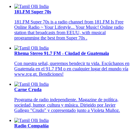
181.FM Super 70s
181.FM Super 70s is a radio channel from 181.FM Is Free
Online Radio ~ Your Lifestyle... Your Music! Online radio
station that broadcasts from EEUU, with musical
programming the best from Super 70s .
Rhema Stereo 91.7 FM - Ciudad de Guatemala
Con nuestra señal, queremos bendecir tu vida. Escúchanos en
Guatemala en el 91.7 FM o en cualquier lugar del mundo vía
www.rcg.gt. Bendiciones!
Carne Cruda
Programa de radio independiente. Magazine de política,
sociedad, humor, cultura y música. Dirigido por Javier
Gallego "Crudo" y copresentado junto a Violeta Muñoz.
Radio Compañia