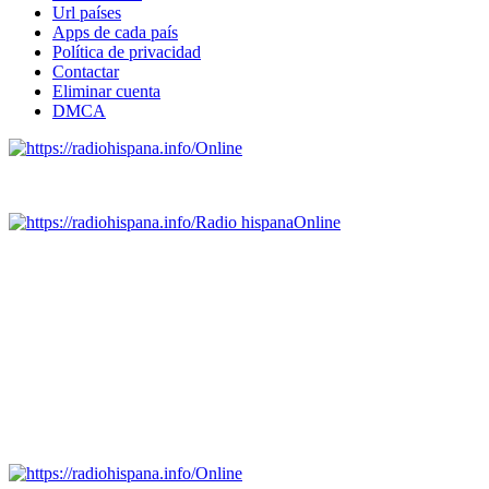
Url países
Apps de cada país
Política de privacidad
Contactar
Eliminar cuenta
DMCA
Online
Emisoras de radio por web y móvil.
Radio hispana
Online
Todas las principales estaciones de radio del mundo hispano,
portugués-brasileiro y anglosajon (ARGENTINA, BOLIVIA,
BRASIL, CHILE, COLOMBIA, COSTA RICA, CUBA,
ECUADOR, EL SALVADOR, ESPAÑA, GUATEMALA,
HAITI, HONDURAS, JAMAICA, MÉXICO, NICARAGUA,
PANAMA, PARAGUAY, PERÚ, PORTUGAL, PUERTO RICO,
REINO UNIDO, DOMINICANA, TRINIDAD AND TOBAGO,
URUGUAY y VENEZUELA). Haga clic en el logo de las
estaciones de radio para oirlas. (Estamos trabajando incorporando
más estaciones diariamente).
Online