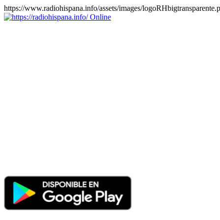
https://www.radiohispana.info/assets/images/logoRHbigtransparente.
Online
https://radiohispana.info
Tiene 15.505 emisoras de radio por web y móvil, para que los
puedas disfrutar, entretenimiento, información y música de todos los
géneros. Países: ARGENTINA, BOLIVIA, BRASIL, CHILE,
COLOMBIA, COSTA RICA, CUBA, ECUADOR, EL
SALVADOR, ESPAÑA, EE.UU, GUATEMALA, HAITI,
HONDURAS, JAMAICA, MARRUECOS, MÉXICO,
NICARAGUA, PANAMA, PARAGUAY, PERÚ, PORTUGAL,
PUERTO RICO, REINO UNIDO, RUMANIA, DOMINICANA,
TRINIDAD AND TOBAGO, URUGUAY y VENEZUELA.
Haga clic en el logo de las estaciones de radio para oirlas, además
los puedes disfrutar también en el celular/móvil Android, en el
Google Play Store, tiene función de grabación, podrás grabar y
crearte playlists gratis. Descargas: