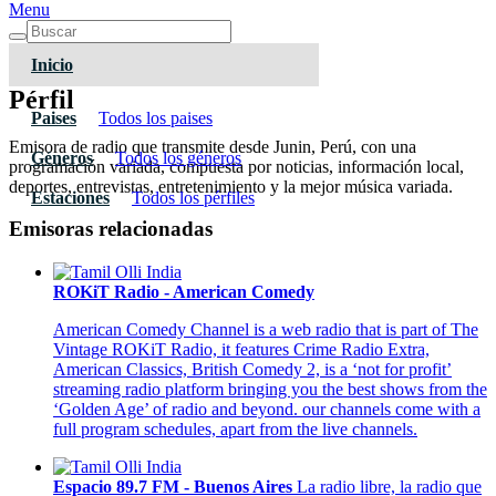
Menu
Inicio
Pérfil
Paises
Todos los paises
Emisora de radio que transmite desde Junin, Perú, con una
Géneros
Todos los géneros
programación variada, compuesta por noticias, información local,
deportes, entrevistas, entretenimiento y la mejor música variada.
Estaciones
Todos los pérfiles
Emisoras relacionadas
ROKiT Radio - American Comedy
American Comedy Channel is a web radio that is part of The
Vintage ROKiT Radio, it features Crime Radio Extra,
American Classics, British Comedy 2, is a ‘not for profit’
streaming radio platform bringing you the best shows from the
‘Golden Age’ of radio and beyond. our channels come with a
full program schedules, apart from the live channels.
Espacio 89.7 FM - Buenos Aires
La radio libre, la radio que