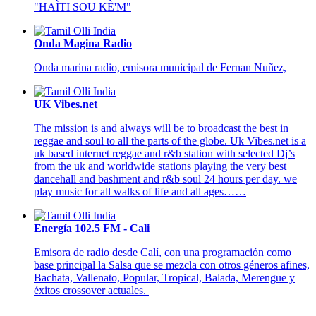
"HAÌTI SOU KÈ'M"
Onda Magina Radio
Onda marina radio, emisora municipal de Fernan Nuñez,
UK Vibes.net
The mission is and always will be to broadcast the best in
reggae and soul to all the parts of the globe. Uk Vibes.net is a
uk based internet reggae and r&b station with selected Dj’s
from the uk and worldwide stations playing the very best
dancehall and bashment and r&b soul 24 hours per day. we
play music for all walks of life and all ages……
Energía 102.5 FM - Cali
Emisora de radio desde Calí, con una programación como
base principal la Salsa que se mezcla con otros géneros afines,
Bachata, Vallenato, Popular, Tropical, Balada, Merengue y
éxitos crossover actuales.