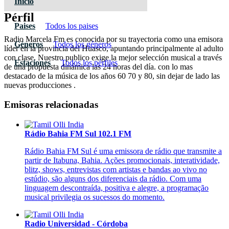
Inicio
Pérfil
Paises
Todos los paises
Radio Marcela Fm es conocida por su trayectoria como una emisora
Géneros
Todos los géneros
líder en la provincia del Huasco, apuntando principalmente al adulto
con clase. Nuestro publico exige la mejor selección musical a través
Estaciones
Todos los pérfiles
de una propuesta dinámica las 24 horas del día. con lo mas
destacado de la música de los años 60 70 y 80, sin dejar de lado las
nuevas producciones .
Emisoras relacionadas
Rádio Bahia FM Sul 102.1 FM
Rádio Bahia FM Sul é uma emissora de rádio que transmite a
partir de Itabuna, Bahia.
Ações promocionais, interatividade,
blitz, shows, entrevistas com artistas e bandas ao vivo no
estúdio, são alguns dos diferenciais da rádio. Com uma
linguagem descontraída, positiva e alegre, a programação
musical privilegia os sucessos do momento.
Radio Universidad - Córdoba