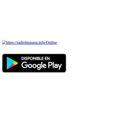
BRASIL, CHILE, COLOMBIA, COSTA RICA, CUBA,
ECUADOR, EL SALVADOR, ESPAÑA, GUATEMALA,
HAITI, HONDURAS, JAMAICA, MÉXICO, NICARAGUA,
PANAMA, PARAGUAY, PERÚ, PORTUGAL, PUERTO RICO,
REINO UNIDO, DOMINICANA, TRINIDAD AND TOBAGO,
URUGUAY y VENEZUELA). Haga clic en el logo de las
estaciones de radio para oirlas. (Estamos trabajando incorporando
más estaciones diariamente).
Online
Nuevo: Emisoras de radio por web y móvil. Descargas: