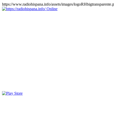
https://www.radiohispana.info/assets/images/logoRHbigtransparente.
Online
https://radiohispana.info
Tiene 15.505 emisoras de radio por web y móvil, para que los
puedas disfrutar, entretenimiento, información y música de todos los
géneros. Países: ARGENTINA, BOLIVIA, BRASIL, CHILE,
COLOMBIA, COSTA RICA, CUBA, ECUADOR, EL
SALVADOR, ESPAÑA, EE.UU, GUATEMALA, HAITI,
HONDURAS, JAMAICA, MARRUECOS, MÉXICO,
NICARAGUA, PANAMA, PARAGUAY, PERÚ, PORTUGAL,
PUERTO RICO, REINO UNIDO, RUMANIA, DOMINICANA,
TRINIDAD AND TOBAGO, URUGUAY y VENEZUELA.
Haga clic en el logo de las estaciones de radio para oirlas, además
los puedes disfrutar también en el celular/móvil Android, en el
Google Play Store, tiene función de grabación, podrás grabar y
crearte playlists gratis. Descargas: