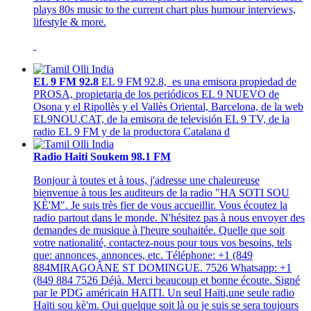
plays 80s music to the current chart plus humour interviews,
lifestyle & more.
EL 9 FM 92.8
EL 9 FM 92.8, es una emisora propiedad de
PROSA, propietaria de los periódicos EL 9 NUEVO de
Osona y el Ripollès y el Vallès Oriental, Barcelona, de la web
EL9NOU.CAT, de la emisora de televisión EL 9 TV, de la
radio EL 9 FM y de la productora Catalana d
Radio Haiti Soukem 98.1 FM
Bonjour à toutes et à tous, j'adresse une chaleureuse
bienvenue à tous les auditeurs de la radio "HA SOTI SOU
KÈ'M". Je suis très fier de vous accueillir. Vous écoutez la
radio partout dans le monde. N'hésitez pas à nous envoyer des
demandes de musique à l'heure souhaitée. Quelle que soit
votre nationalité, contactez-nous pour tous vos besoins, tels
que: annonces, annonces, etc. Téléphone: +1 (849
884MIRAGOÂNE ST DOMINGUE. 7526 Whatsapp: +1
(849 884 7526 Déjà. Merci beaucoup et bonne écoute. Signé
par le PDG américain HAITI. Un seul Haïti,une seule radio
Haïti sou kè'm. Oui quelque soit là ou je suis se sera toujours