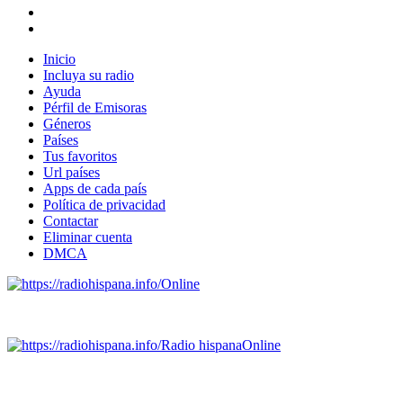
Inicio
Incluya su radio
Ayuda
Pérfil de Emisoras
Géneros
Países
Tus favoritos
Url países
Apps de cada país
Política de privacidad
Contactar
Eliminar cuenta
DMCA
Online
Emisoras de radio por web y móvil.
Radio hispana
Online
Todas las principales estaciones de radio del mundo hispano,
portugués-brasileiro y anglosajon (ARGENTINA, BOLIVIA,