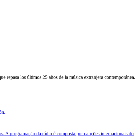
 que repasa los últimos 25 años de la música extranjera contemporánea.
ón.
os. A programação da rádio é composta por canções internacionais do