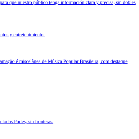
para que nuestro público tenga información clara y precisa, sin dobles
ntos y entretenimiento.
ramação é miscelânea de Música Popular Brasileira, com destaque
odas Partes, sin fronteras.