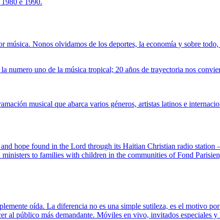
 1980 e 1990.
jor música. Nonos olvidamos de los deportes, la economía y sobre todo, 
la numero uno de la música tropical; 20 años de trayectoria nos convie
mación musical que abarca varios géneros, artistas latinos e internaci
and hope found in the Lord through its Haitian Christian radio statio
n ministers to families with children in the communities of Fond Pari
lemente oída. La diferencia no es una simple sutileza, es el motivo por
cer al público más demandante. Móviles en vivo, invitados especiales y 