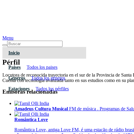
Menu
Inicio
Pérfil
Paises
Todos los paises
Locutora de reconocida trayectoria en el sur de la Provincia de Santa
Géneros
Todos los géneros
Cuenta con tecnología avanzada tanto en sus estudios como en su plant
Estaciones
Todos los pérfiles
Emisoras relacionadas
Amadeus Cultura Musical
FM de música . Programas de Salud
Romântica Love
Romântica Love, antiga Love FM, é uma estação de rádio brasi