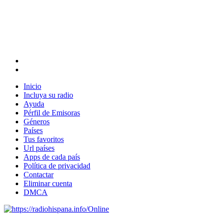
Inicio
Incluya su radio
Ayuda
Pérfil de Emisoras
Géneros
Países
Tus favoritos
Url países
Apps de cada país
Política de privacidad
Contactar
Eliminar cuenta
DMCA
Online