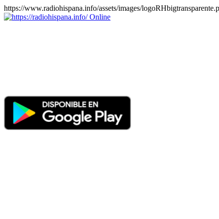
https://www.radiohispana.info/assets/images/logoRHbigtransparente.
Online
https://radiohispana.info
Tiene 15.505 emisoras de radio por web y móvil, para que los pu
COSTA RICA, CUBA, ECUADOR, EL SALVADOR, ESPAÑA,
PERÚ, PORTUGAL, PUERTO RICO, REINO UNIDO, RUMANIA, DO
oirlas, además los puedes disfrutar también en el celular/móvil Android