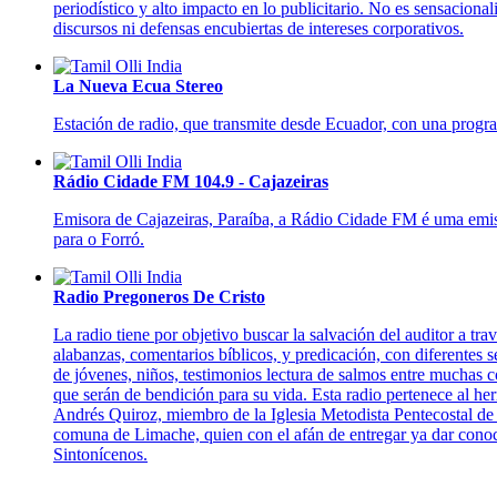
periodístico y alto impacto en lo publicitario. No es sensacion
discursos ni defensas encubiertas de intereses corporativos.
La Nueva Ecua Stereo
Estación de radio, que transmite desde Ecuador, con una progra
Rádio Cidade FM 104.9 - Cajazeiras
Emisora de Cajazeiras, Paraíba, a Rádio Cidade FM é uma emiss
para o Forró.
Radio Pregoneros De Cristo
La radio tiene por objetivo buscar la salvación del auditor a trav
alabanzas, comentarios bíblicos, y predicación, con diferentes 
de jóvenes, niños, testimonios lectura de salmos entre muchas 
que serán de bendición para su vida. Esta radio pertenece al h
Andrés Quiroz, miembro de la Iglesia Metodista Pentecostal de 
comuna de Limache, quien con el afán de entregar ya dar conoce
Sintonícenos.