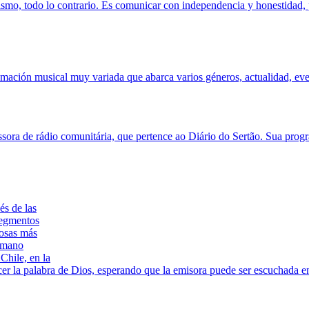
alismo, todo lo contrario. Es comunicar con independencia y honestidad, 
mación musical muy variada que abarca varios géneros, actualidad, eve
ora de rádio comunitária, que pertence ao Diário do Sertão. Sua prog
és de las
segmentos
cosas más
ermano
Chile, en la
r la palabra de Dios, esperando que la emisora puede ser escuchada en t