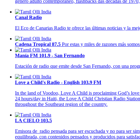
gênero adulto contemporâneo, flashbacks das décadas de 1970,
Canal Radio
El Eco de Canarias Radio te ofrece las últimas noticias y la me
Cadena Tropical 87.5
Por estas y miles de razones más somos 
Manía FM 101.9 - San Fernando
Estación de radio que emite desde San Fernando, con una progra
Love a Child's Radio - English 103.9 FM
In the land of Voodoo, Love A Child is proclaiming God’s love 
24 hours/day in Haiti, the Love A Child Christian Radio Statio
throughout the Southeast region of the country.
LA CIELO 103.5
Emisora de radio pensada para ser escuchada y no para ser simp
equilibrada, con contenidos pensados y producidos para satisfa