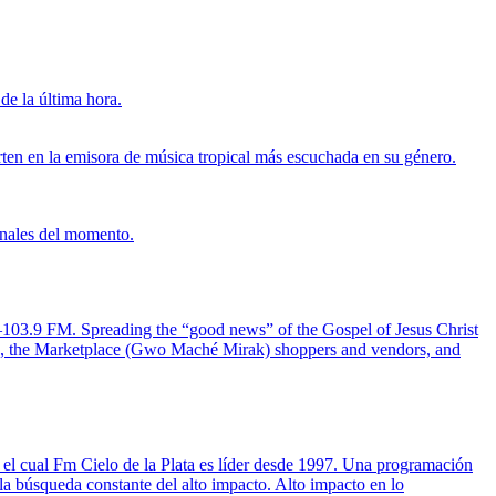
de la última hora.
rten en la emisora de música tropical más escuchada en su género.
onales del momento.
n –103.9 FM. Spreading the “good news” of the Gospel of Jesus Christ
sien, the Marketplace (Gwo Maché Mirak) shoppers and vendors, and
 el cual Fm Cielo de la Plata es líder desde 1997. Una programación
la búsqueda constante del alto impacto. Alto impacto en lo