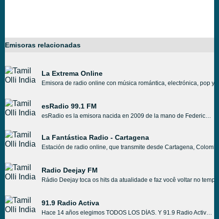
Emisoras relacionadas
La Extrema Online
Emisora de
radio online con música romántica, electrónica, pop y r
esRadio 99.1 FM
esRadio es la emisora nacida en 2009 de la mano de Federico Jiménez Losantos y Luis Herrero en la Cadena Española Libertad Digital, programas, con música, locutores y tertulianos, deportes, consejos y noticias en directo.
La Fantástica Radio - Cartagena
Estación de radio online, que transmite desde Cartagena, Colombia
Radio Deejay FM
Rádio Deejay toca os hits da atualidade e faz você voltar no tem
91.9 Radio Activa
Hace 14 años elegimos TODOS LOS DÍAS. Y 91.9 Radio Activa hace todo lo posible para GRACIAS. Que escucha durante el día: Yuli Pena, Karen Canyons, Chinese Tapia, Carlos Roca, Jaime Galarza, Sergio Mier, Oliver Montoya, Jimena Antelo, Pomacusi Jose Raul Mamani, The Apricot, Jimena Algarañaz, Dr Gris Brain y terminan de noche con , Neneco, Nardy Rodriguez, El Pony Arauz. Con información y humor llene su día.