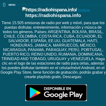
https://www.radiohispana.info/assets/images/logoRHbigtranspa
MENU
Online
https://radiohispana.info
Tiene 15.505 emisoras de radio por web y móvil, para que los
puedas disfrutar, entretenimiento, información y música de
todos los géneros. Países: ARGENTINA, BOLIVIA, BRASIL,
CHILE, COLOMBIA, COSTA RICA, CUBA, ECUADOR, EL
SALVADOR, ESPAÑA, EE.UU, GUATEMALA, HAITI,
HONDURAS, JAMAICA, MARRUECOS, MÉXICO,
NICARAGUA, PANAMA, PARAGUAY, PERÚ, PORTUGAL,
PUERTO RICO, REINO UNIDO, RUMANIA, DOMINICANA,
TRINIDAD AND TOBAGO, URUGUAY y VENEZUELA. Haga
clic en el logo de las estaciones de radio para oirlas, además
los puedes disfrutar también en el celular/móvil Android, en el
Google Play Store, tiene función de grabación, podrás grabar y
crearte playlists gratis. Descargas: