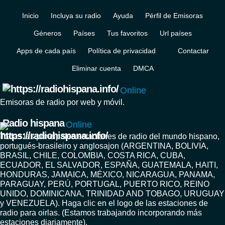
Inicio
Incluya su radio
Ayuda
Pérfil de Emisoras
Géneros
Países
Tus favoritos
Url países
Apps de cada país
Política de privacidad
Contactar
Eliminar cuenta
DMCA
Online
Emisoras de radio por web y móvil.
Radio hispana
Online
Todas las principales estaciones de radio del mundo hispano,
portugués-brasileiro y anglosajon (ARGENTINA, BOLIVIA,
BRASIL, CHILE, COLOMBIA, COSTA RICA, CUBA,
ECUADOR, EL SALVADOR, ESPAÑA, GUATEMALA, HAITI,
HONDURAS, JAMAICA, MÉXICO, NICARAGUA, PANAMA,
PARAGUAY, PERÚ, PORTUGAL, PUERTO RICO, REINO
UNIDO, DOMINICANA, TRINIDAD AND TOBAGO, URUGUAY
y VENEZUELA). Haga clic en el logo de las estaciones de
radio para oirlas. (Estamos trabajando incorporando más
estaciones diariamente).