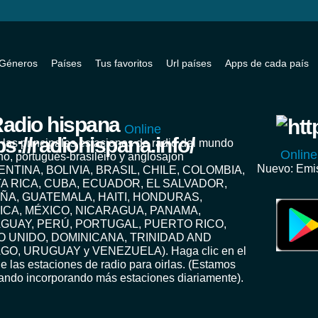
Géneros
Países
Tus favoritos
Url países
Apps de cada país
adio hispana
Online
 las principales estaciones de radio del mundo
Online
no, portugués-brasileiro y anglosajon
Nuevo: Emis
ENTINA, BOLIVIA, BRASIL, CHILE, COLOMBIA,
A RICA, CUBA, ECUADOR, EL SALVADOR,
ÑA, GUATEMALA, HAITI, HONDURAS,
ICA, MÉXICO, NICARAGUA, PANAMA,
GUAY, PERÚ, PORTUGAL, PUERTO RICO,
O UNIDO, DOMINICANA, TRINIDAD AND
GO, URUGUAY y VENEZUELA). Haga clic en el
e las estaciones de radio para oirlas. (Estamos
jando incorporando más estaciones diariamente).