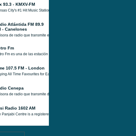
x 93.3 - KMXV-FM
sas City's #1 Hit Music Station.
dio Atlántida FM 89.9
 - Canelones
sora de radio que transmite en el 89.9 FM desde Atlántida, en Uruguay, las 24 horas
tro Fm
ro Fm es una de las estación de radio especializad en música rock, hard-rock que 
me 107.5 FM - London
ying All Time Favourites for East London, Essex & surrounding areas on 107.5 FM 
dio Cenepa
sora de radio que transmite desde Gualaquiza, Morona-santiago, Ecuador las 24 h
si Radio 1602 AM
 Panjabi Centre is a registered charity, founded in 1997. Located in Southall, West