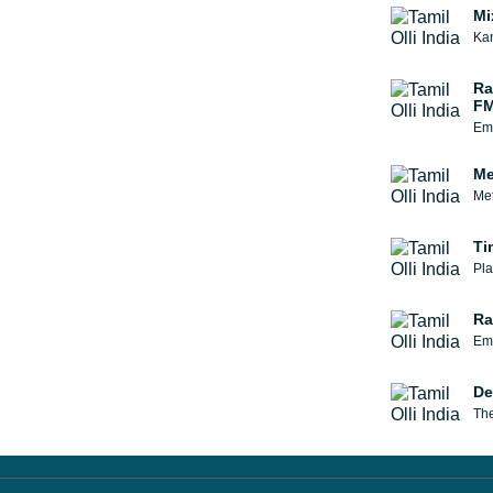
Mi
Kan
Ra
FM
Emi
Me
Met
Ti
Pla
Ra
Emi
De
The