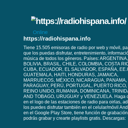
Online
https://radiohispana.info
Tiene 15.505 emisoras de radio por web y móvil, pa
que los puedas disfrutar, entretenimiento, informaci
música de todos los géneros. Países: ARGENTINA,
BOLIVIA, BRASIL, CHILE, COLOMBIA, COSTA RI
CUBA, ECUADOR, EL SALVADOR, ESPAÑA, EE.
GUATEMALA, HAITI, HONDURAS, JAMAICA,
MARRUECOS, MÉXICO, NICARAGUA, PANAMA,
PARAGUAY, PERÚ, PORTUGAL, PUERTO RICO,
REINO UNIDO, RUMANIA, DOMINICANA, TRINI
AND TOBAGO, URUGUAY y VENEZUELA. Haga c
en el logo de las estaciones de radio para oirlas, 
los puedes disfrutar también en el celular/móvil And
en el Google Play Store, tiene función de grabación
podrás grabar y crearte playlists gratis. Descargas: