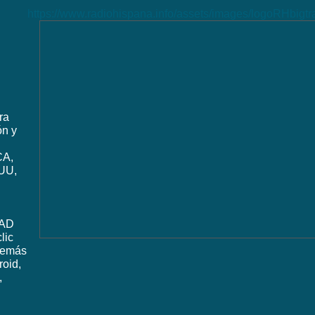
https://www.radiohispana.info/assets/images/logoRHbigt
ra
ón y
CA,
UU,
DAD
lic
además
roid,
,