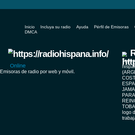
Inicio
Incluya su radio
Ayuda
Pérfil de Emisoras
DMCA
R
Todas
Online
hispa
Emisoras de radio por web y móvil.
(ARG
COST
ESPA
JAMA
PARA
REIN
TOBA
logo d
traba