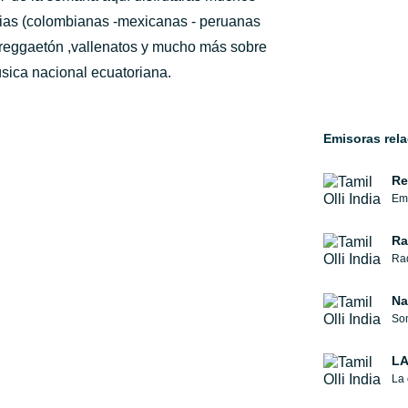
ias (colombianas -mexicanas - peruanas
) reggaetón ,vallenatos y mucho más sobre
sica nacional ecuatoriana.
Emisoras rel
Re
Emi
Ra
Rad
Na
Som
LA
La 