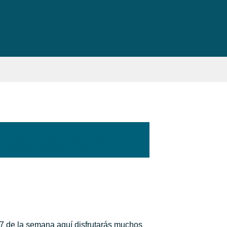
:100px; width:58px; height:28px;
'hap-icon hap-icon-heart'>
/7 de la semana aquí disfrutarás muchos