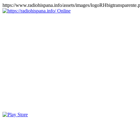
https://www.radiohispana.info/assets/images/logoRHbigtransparente.
Online
https://radiohispana.info
Tiene 15.505 emisoras de radio por web y móvil, para que los
puedas disfrutar, entretenimiento, información y música de todos los
géneros. Países: ARGENTINA, BOLIVIA, BRASIL, CHILE,
COLOMBIA, COSTA RICA, CUBA, ECUADOR, EL
SALVADOR, ESPAÑA, EE.UU, GUATEMALA, HAITI,
HONDURAS, JAMAICA, MARRUECOS, MÉXICO,
NICARAGUA, PANAMA, PARAGUAY, PERÚ, PORTUGAL,
PUERTO RICO, REINO UNIDO, RUMANIA, DOMINICANA,
TRINIDAD AND TOBAGO, URUGUAY y VENEZUELA.
Haga clic en el logo de las estaciones de radio para oirlas, además
los puedes disfrutar también en el celular/móvil Android, en el
Google Play Store, tiene función de grabación, podrás grabar y
crearte playlists gratis. Descargas: