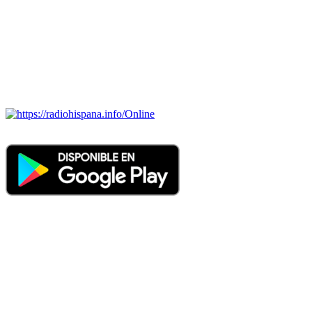
BRASIL, CHILE, COLOMBIA, COSTA RICA, CUBA,
ECUADOR, EL SALVADOR, ESPAÑA, GUATEMALA,
HAITI, HONDURAS, JAMAICA, MÉXICO, NICARAGUA,
PANAMA, PARAGUAY, PERÚ, PORTUGAL, PUERTO RICO,
REINO UNIDO, DOMINICANA, TRINIDAD AND TOBAGO,
URUGUAY y VENEZUELA). Haga clic en el logo de las
estaciones de radio para oirlas. (Estamos trabajando incorporando
más estaciones diariamente).
Online
Nuevo: Emisoras de radio por web y móvil. Descargas: