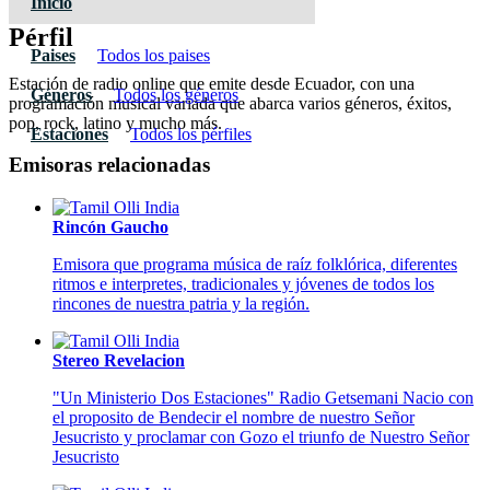
Inicio
Pérfil
Paises
Todos los paises
Estación de radio online que emite desde Ecuador, con una
Géneros
Todos los géneros
programación musical variada que abarca varios géneros, éxitos,
pop, rock, latino y mucho más.
Estaciones
Todos los pérfiles
Emisoras relacionadas
Rincón Gaucho
Emisora que programa música de raíz folklórica, diferentes
ritmos e interpretes, tradicionales y jóvenes de todos los
rincones de nuestra patria y la región.
Stereo Revelacion
"Un Ministerio Dos Estaciones" Radio Getsemani Nacio con
el proposito de Bendecir el nombre de nuestro Señor
Jesucristo y proclamar con Gozo el triunfo de Nuestro Señor
Jesucristo