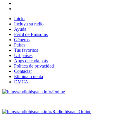
Inicio
Incluya su radio
Ayuda
Pérfil de Emisoras
Géneros
Países
Tus favoritos
Url países
Apps de cada país
Política de privacidad
Contactar
Eliminar cuenta
DMCA
Online
Emisoras de radio por web y móvil.
Radio hispana
Online
Todas las principales estaciones de radio del mundo hispano,
portugués-brasileiro y anglosajon (ARGENTINA, BOLIVIA,