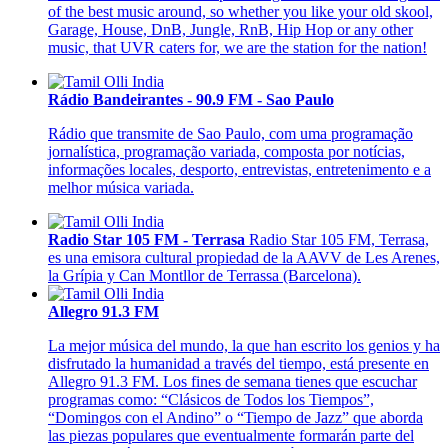
of the best music around, so whether you like your old skool,
Garage, House, DnB, Jungle, RnB, Hip Hop or any other
music, that UVR caters for, we are the station for the nation!
Rádio Bandeirantes - 90.9 FM - Sao Paulo
Rádio que transmite de Sao Paulo, com uma programação
jornalística, programação variada, composta por notícias,
informações locales, desporto, entrevistas, entretenimento e a
melhor música variada.
Radio Star 105 FM - Terrasa
Radio Star 105 FM, Terrasa,
es una emisora cultural propiedad de la AAVV de Les Arenes,
la Grípia y Can Montllor de Terrassa (Barcelona).
Allegro 91.3 FM
La mejor música del mundo, la que han escrito los genios y ha
disfrutado la humanidad a través del tiempo, está presente en
Allegro 91.3 FM. Los fines de semana tienes que escuchar
programas como: “Clásicos de Todos los Tiempos”,
“Domingos con el Andino” o “Tiempo de Jazz” que aborda
las piezas populares que eventualmente formarán parte del