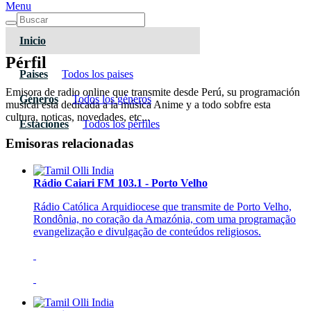
Menu
Inicio
Pérfil
Paises
Todos los paises
Emisora de radio online que transmite desde Perú, su programación
Géneros
Todos los géneros
musical esta dedicada a la música Anime y a todo sobfre esta
cultura, noticas, novedades, etc...
Estaciones
Todos los pérfiles
Emisoras relacionadas
Rádio Caiari FM 103.1 - Porto Velho
Rádio Católica Arquidiocese que transmite de Porto Velho,
Rondônia, no coração da Amazónia, com uma programação
evangelização e divulgação de conteúdos religiosos.