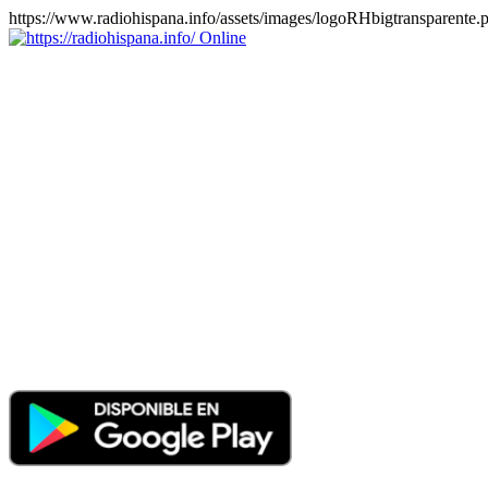
https://www.radiohispana.info/assets/images/logoRHbigtransparente.
Online
https://radiohispana.info
Tiene 15.505 emisoras de radio por web y móvil, para que los
puedas disfrutar, entretenimiento, información y música de todos los
géneros. Países: ARGENTINA, BOLIVIA, BRASIL, CHILE,
COLOMBIA, COSTA RICA, CUBA, ECUADOR, EL
SALVADOR, ESPAÑA, EE.UU, GUATEMALA, HAITI,
HONDURAS, JAMAICA, MARRUECOS, MÉXICO,
NICARAGUA, PANAMA, PARAGUAY, PERÚ, PORTUGAL,
PUERTO RICO, REINO UNIDO, RUMANIA, DOMINICANA,
TRINIDAD AND TOBAGO, URUGUAY y VENEZUELA.
Haga clic en el logo de las estaciones de radio para oirlas, además
los puedes disfrutar también en el celular/móvil Android, en el
Google Play Store, tiene función de grabación, podrás grabar y
crearte playlists gratis. Descargas: