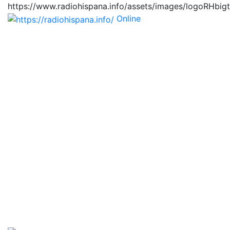
https://www.radiohispana.info/assets/images/logoRHbig
Online
https://radiohispana.i
Tiene 15.505 emisoras de radio por web y móvil, para
que los puedas disfrutar, entretenimiento, información
y música de todos los géneros. Países: ARGENTINA,
BOLIVIA, BRASIL, CHILE, COLOMBIA, COSTA RICA,
CUBA, ECUADOR, EL SALVADOR, ESPAÑA, EE.UU,
GUATEMALA, HAITI, HONDURAS, JAMAICA,
MARRUECOS, MÉXICO, NICARAGUA, PANAMA,
PARAGUAY, PERÚ, PORTUGAL, PUERTO RICO, REINO
UNIDO, RUMANIA, DOMINICANA, TRINIDAD AND
TOBAGO, URUGUAY y VENEZUELA. Haga clic en el
logo de las estaciones de radio para oirlas, además los
puedes disfrutar también en el celular/móvil Android,
en el Google Play Store, tiene función de grabación,
podrás grabar y crearte playlists gratis. Descargas: