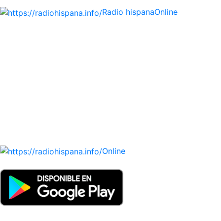
Radio hispana
Online
Todas las principales estaciones de radio del mundo
hispano, portugués-brasileiro y anglosajon (ARGENTINA,
BOLIVIA, BRASIL, CHILE, COLOMBIA, COSTA RICA, CUBA,
ECUADOR, EL SALVADOR, ESPAÑA, GUATEMALA, HAITI,
HONDURAS, JAMAICA, MÉXICO, NICARAGUA, PANAMA,
PARAGUAY, PERÚ, PORTUGAL, PUERTO RICO, REINO
UNIDO, DOMINICANA, TRINIDAD AND TOBAGO, URUGUAY
y VENEZUELA). Haga clic en el logo de las estaciones de
radio para oirlas. (Estamos trabajando incorporando más
estaciones diariamente).
Online
Nuevo: Emisoras de radio por web y móvil. Descargas: