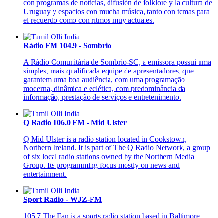
con programas de noticias, difusión de folklore y la cultura de
Uruguay y espacios con mucha música, tanto con temas para
el recuerdo como con ritmos muy actuales.
Rádio FM 104.9 - Sombrio
A Rádio Comunitária de Sombrio-SC, a emissora possui uma
simples, mais qualificada equipe de apresentadores, que
garantem uma boa audiência, com uma programação
moderna, dinâmica e eclética, com predominância da
informação, prestação de serviços e entretenimento.
Q Radio 106.0 FM - Mid Ulster
Q Mid Ulster is a radio station located in Cookstown,
Northern Ireland. It is part of The Q Radio Network, a group
of six local radio stations owned by the Northern Media
Group. Its programming focus mostly on news and
entertainment.
Sport Radio - WJZ-FM
105.7 The Fan is a sports radio station based in Baltimore,