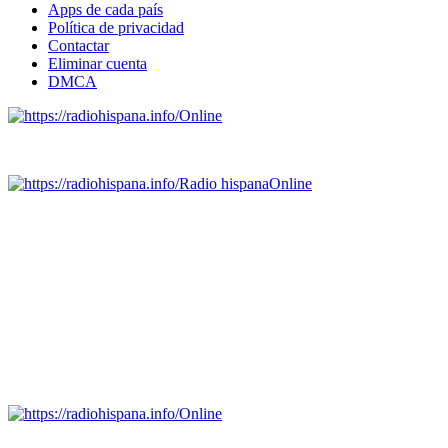
Apps de cada país
Política de privacidad
Contactar
Eliminar cuenta
DMCA
Online
Emisoras de radio por web y móvil.
Radio hispana
Online
Todas las principales estaciones de radio del mundo hispano,
portugués-brasileiro y anglosajon (ARGENTINA, BOLIVIA,
BRASIL, CHILE, COLOMBIA, COSTA RICA, CUBA,
ECUADOR, EL SALVADOR, ESPAÑA, GUATEMALA,
HAITI, HONDURAS, JAMAICA, MÉXICO, NICARAGUA,
PANAMA, PARAGUAY, PERÚ, PORTUGAL, PUERTO RICO,
REINO UNIDO, DOMINICANA, TRINIDAD AND TOBAGO,
URUGUAY y VENEZUELA). Haga clic en el logo de las
estaciones de radio para oirlas. (Estamos trabajando incorporando
más estaciones diariamente).
Online
Nuevo: Emisoras de radio por web y móvil. Descargas: