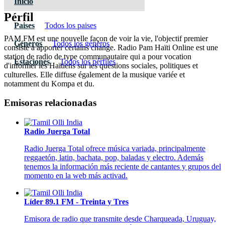
Inicio
Pérfil
Paises
Todos los paises
PAM FM est une nouvelle façon de voir la vie, l'objectif premier
Géneros
Todos los géneros
consiste a apporter certains change. Radio Pam Haïti Online est une
station de radio de type communautaire qui a pour vocation
Estaciones
Todos los pérfiles
d'informer les Haïtiens sur les questions sociales, politiques et
culturelles. Elle diffuse également de la musique variée et
notamment du Kompa et du.
Emisoras relacionadas
Radio Juerga Total
Radio Juerga Total ofrece música variada, principalmente
reggaetón, latin, bachata, pop, baladas y electro. Además
tenemos la información más reciente de cantantes y grupos del
momento en la web más activad.
Líder 89.1 FM - Treinta y Tres
Emisora de radio que transmite desde Charqueada, Uruguay,