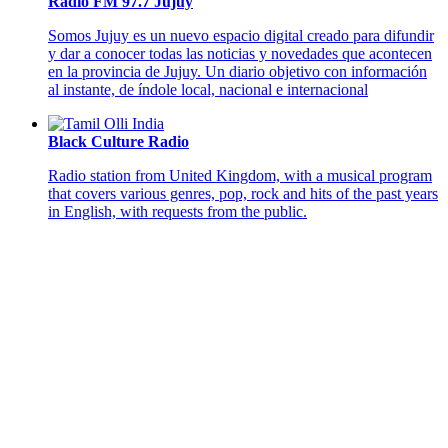
Radio FM 97.7 Jujuy
Somos Jujuy es un nuevo espacio digital creado para difundir
y dar a conocer todas las noticias y novedades que acontecen
en la provincia de Jujuy. Un diario objetivo con información
al instante, de índole local, nacional e internacional
Black Culture Radio
Radio station from United Kingdom, with a musical program
that covers various genres, pop, rock and hits of the past years
in English, with requests from the public.