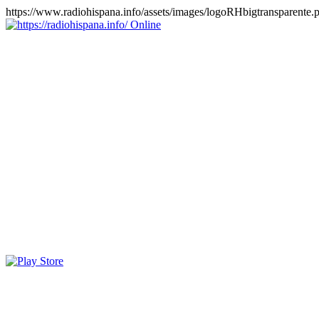
https://www.radiohispana.info/assets/images/logoRHbigtransparente.
Online
https://radiohispana.info
Tiene 15.505 emisoras de radio por web y móvil, para que los
puedas disfrutar, entretenimiento, información y música de todos los
géneros. Países: ARGENTINA, BOLIVIA, BRASIL, CHILE,
COLOMBIA, COSTA RICA, CUBA, ECUADOR, EL
SALVADOR, ESPAÑA, EE.UU, GUATEMALA, HAITI,
HONDURAS, JAMAICA, MARRUECOS, MÉXICO,
NICARAGUA, PANAMA, PARAGUAY, PERÚ, PORTUGAL,
PUERTO RICO, REINO UNIDO, RUMANIA, DOMINICANA,
TRINIDAD AND TOBAGO, URUGUAY y VENEZUELA.
Haga clic en el logo de las estaciones de radio para oirlas, además
los puedes disfrutar también en el celular/móvil Android, en el
Google Play Store, tiene función de grabación, podrás grabar y
crearte playlists gratis. Descargas: