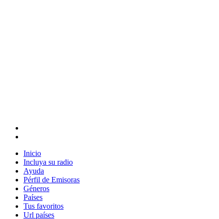
Inicio
Incluya su radio
Ayuda
Pérfil de Emisoras
Géneros
Países
Tus favoritos
Url países