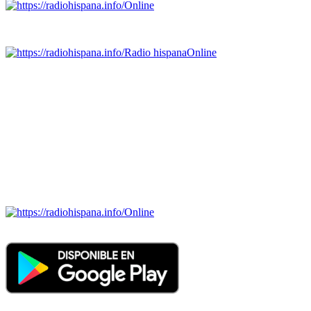
Online
Emisoras de radio por web y móvil.
Radio hispana
Online
Todas las principales estaciones de radio del mundo hispano,
portugués-brasileiro y anglosajon (ARGENTINA, BOLIVIA,
BRASIL, CHILE, COLOMBIA, COSTA RICA, CUBA,
ECUADOR, EL SALVADOR, ESPAÑA, GUATEMALA,
HAITI, HONDURAS, JAMAICA, MÉXICO, NICARAGUA,
PANAMA, PARAGUAY, PERÚ, PORTUGAL, PUERTO RICO,
REINO UNIDO, DOMINICANA, TRINIDAD AND TOBAGO,
URUGUAY y VENEZUELA). Haga clic en el logo de las
estaciones de radio para oirlas. (Estamos trabajando incorporando
más estaciones diariamente).
Online
Nuevo: Emisoras de radio por web y móvil. Descargas: