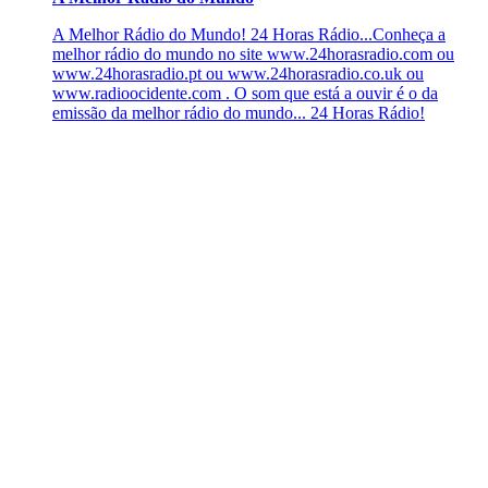
A Melhor Rádio do Mundo! 24 Horas Rádio...Conheça a
melhor rádio do mundo no site www.24horasradio.com ou
www.24horasradio.pt ou www.24horasradio.co.uk ou
www.radioocidente.com . O som que está a ouvir é o da
emissão da melhor rádio do mundo... 24 Horas Rádio!