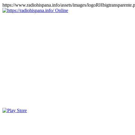
https://www.radiohispana.info/assets/images/logoRHbigtransparente.
Online
https://radiohispana.info
Tiene 15.505 emisoras de radio por web y móvil, para que los
puedas disfrutar, entretenimiento, información y música de todos los
géneros. Países: ARGENTINA, BOLIVIA, BRASIL, CHILE,
COLOMBIA, COSTA RICA, CUBA, ECUADOR, EL
SALVADOR, ESPAÑA, EE.UU, GUATEMALA, HAITI,
HONDURAS, JAMAICA, MARRUECOS, MÉXICO,
NICARAGUA, PANAMA, PARAGUAY, PERÚ, PORTUGAL,
PUERTO RICO, REINO UNIDO, RUMANIA, DOMINICANA,
TRINIDAD AND TOBAGO, URUGUAY y VENEZUELA.
Haga clic en el logo de las estaciones de radio para oirlas, además
los puedes disfrutar también en el celular/móvil Android, en el
Google Play Store, tiene función de grabación, podrás grabar y
crearte playlists gratis. Descargas: