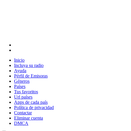
Inicio
Incluya su radio
Ayuda
Pérfil de Emisoras
Géneros
Países
Tus favoritos
Url países
Apps de cada país
Política de privacidad
Contactar
Eliminar cuenta
DMCA