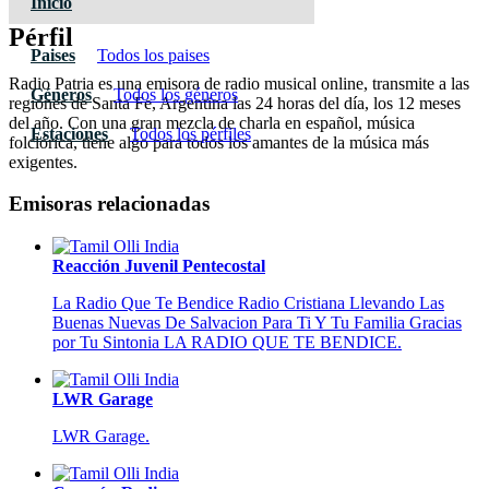
Inicio
Pérfil
Paises
Todos los paises
Radio Patria es una emisora de radio musical online, transmite a las
Géneros
Todos los géneros
regiones de Santa Fe, Argentina las 24 horas del día, los 12 meses
del año. Con una gran mezcla de charla en español, música
Estaciones
Todos los pérfiles
folclórica, tiene algo para todos los amantes de la música más
exigentes.
Emisoras relacionadas
Reacción Juvenil Pentecostal
La Radio Que Te Bendice Radio Cristiana Llevando Las
Buenas Nuevas De Salvacion Para Ti Y Tu Familia Gracias
por Tu Sintonia LA RADIO QUE TE BENDICE.
LWR Garage
LWR Garage.