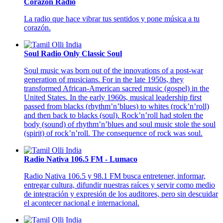
Corazón Radio
La radio que hace vibrar tus sentidos y pone música a tu
corazón.
Soul Radio Only Classic Soul
Soul music was born out of the innovations of a post-war
generation of musicians. For in the late 1950s, they
transformed African-American sacred music (gospel) in the
United States. In the early 1960s, musical leadership first
passed from blacks (rhythm’n’blues) to whites (rock’n’roll)
and then back to blacks (soul). Rock’n’roll had stolen the
body (sound) of rhythm’n’blues and soul music stole the soul
(spirit) of rock’n’roll. The consequence of rock was soul.
Radio Nativa 106.5 FM - Lumaco
Radio Nativa 106.5 y 98.1 FM busca entretener, informar,
entregar cultura, difundir nuestras raíces y servir como medio
de integración y expresión de los auditores, pero sin descuidar
el acontecer nacional e internacional.