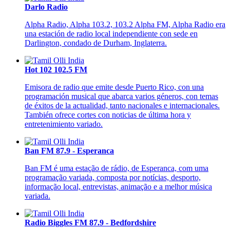
Darlo Radio
Alpha Radio, Alpha 103.2, 103.2 Alpha FM, Alpha Radio era
una estación de radio local independiente con sede en
Darlington, condado de Durham, Inglaterra.
Hot 102 102.5 FM
Emisora de radio que emite desde Puerto Rico, con una
programación musical que abarca varios géneros, con temas
de éxitos de la actualidad, tanto nacionales e internacionales.
También ofrece cortes con noticias de última hora y
entretenimiento variado.
Ban FM 87.9 - Esperanca
Ban FM é uma estação de rádio, de Esperanca, com uma
programação variada, composta por notícias, desporto,
informação local, entrevistas, animação e a melhor música
variada.
Radio Biggles FM 87.9 - Bedfordshire