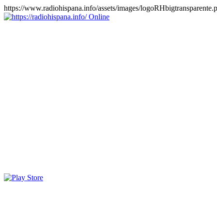
https://www.radiohispana.info/assets/images/logoRHbigtransparente.
Online
https://radiohispana.info
Tiene 15.505 emisoras de radio por web y móvil, para que los
puedas disfrutar, entretenimiento, información y música de todos los
géneros. Países: ARGENTINA, BOLIVIA, BRASIL, CHILE,
COLOMBIA, COSTA RICA, CUBA, ECUADOR, EL
SALVADOR, ESPAÑA, EE.UU, GUATEMALA, HAITI,
HONDURAS, JAMAICA, MARRUECOS, MÉXICO,
NICARAGUA, PANAMA, PARAGUAY, PERÚ, PORTUGAL,
PUERTO RICO, REINO UNIDO, RUMANIA, DOMINICANA,
TRINIDAD AND TOBAGO, URUGUAY y VENEZUELA.
Haga clic en el logo de las estaciones de radio para oirlas, además
los puedes disfrutar también en el celular/móvil Android, en el
Google Play Store, tiene función de grabación, podrás grabar y
crearte playlists gratis. Descargas: