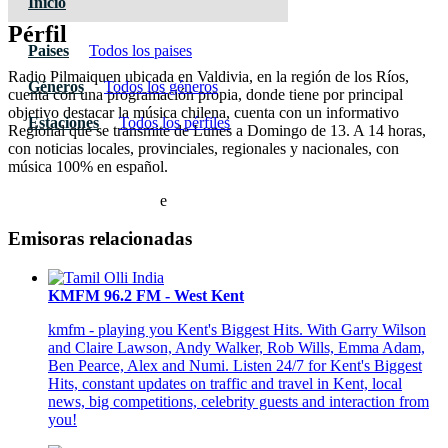
Inicio
Pérfil
Paises
Todos los paises
Radio Pilmaiquen ubicada en Valdivia, en la región de los Ríos,
Géneros
Todos los géneros
cuenta con una programación propia, donde tiene por principal
objetivo destacar la música chilena, cuenta con un informativo
Estaciones
Todos los pérfiles
Regional que se transmite de Lunes a Domingo de 13. A 14 horas,
con noticias locales, provinciales, regionales y nacionales, con
música 100% en español.
e
Emisoras relacionadas
KMFM 96.2 FM - West Kent
kmfm - playing you Kent's Biggest Hits. With Garry Wilson
and Claire Lawson, Andy Walker, Rob Wills, Emma Adam,
Ben Pearce, Alex and Numi. Listen 24/7 for Kent's Biggest
Hits, constant updates on traffic and travel in Kent, local
news, big competitions, celebrity guests and interaction from
you!