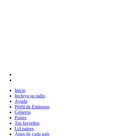
Inicio
Incluya su radio
Ayuda
Pérfil de Emisoras
Géneros
Países
Tus favoritos
Url países
Apps de cada país