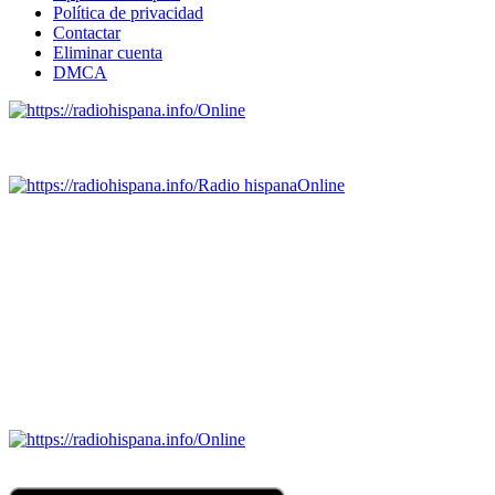
Política de privacidad
Contactar
Eliminar cuenta
DMCA
Online
Emisoras de radio por web y móvil.
Radio hispana
Online
Todas las principales estaciones de radio del mundo hispano,
portugués-brasileiro y anglosajon (ARGENTINA, BOLIVIA,
BRASIL, CHILE, COLOMBIA, COSTA RICA, CUBA,
ECUADOR, EL SALVADOR, ESPAÑA, GUATEMALA,
HAITI, HONDURAS, JAMAICA, MÉXICO, NICARAGUA,
PANAMA, PARAGUAY, PERÚ, PORTUGAL, PUERTO RICO,
REINO UNIDO, DOMINICANA, TRINIDAD AND TOBAGO,
URUGUAY y VENEZUELA). Haga clic en el logo de las
estaciones de radio para oirlas. (Estamos trabajando incorporando
más estaciones diariamente).
Online
Nuevo: Emisoras de radio por web y móvil. Descargas: