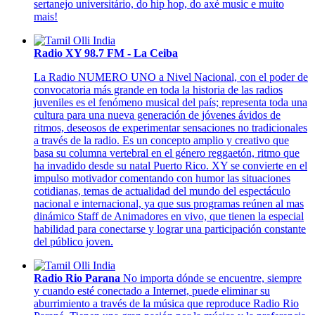
sertanejo universitário, do hip hop, do axé music e muito
mais!
Radio XY 98.7 FM - La Ceiba
La Radio NUMERO UNO a Nivel Nacional, con el poder de
convocatoria más grande en toda la historia de las radios
juveniles es el fenómeno musical del país; representa toda una
cultura para una nueva generación de jóvenes ávidos de
ritmos, deseosos de experimentar sensaciones no tradicionales
a través de la radio. Es un concepto amplio y creativo que
basa su columna vertebral en el género reggaetón, ritmo que
ha invadido desde su natal Puerto Rico. XY se convierte en el
impulso motivador comentando con humor las situaciones
cotidianas, temas de actualidad del mundo del espectáculo
nacional e internacional, ya que sus programas reúnen al mas
dinámico Staff de Animadores en vivo, que tienen la especial
habilidad para conectarse y lograr una participación constante
del público joven.
Radio Rio Parana
No importa dónde se encuentre, siempre
y cuando esté conectado a Internet, puede eliminar su
aburrimiento a través de la música que reproduce Radio Rio