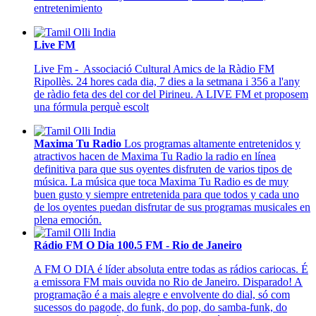
entretenimiento
Live FM
Live Fm - Associació Cultural Amics de la Ràdio FM
Ripollès. 24 hores cada dia, 7 dies a la setmana i 356 a l'any
de ràdio feta des del cor del Pirineu. A LIVE FM et proposem
una fórmula perquè escolt
Maxima Tu Radio
Los programas altamente entretenidos y
atractivos hacen de Maxima Tu Radio la radio en línea
definitiva para que sus oyentes disfruten de varios tipos de
música. La música que toca Maxima Tu Radio es de muy
buen gusto y siempre entretenida para que todos y cada uno
de los oyentes puedan disfrutar de sus programas musicales en
plena emoción.
Rádio FM O Dia 100.5 FM - Rio de Janeiro
A FM O DIA é líder absoluta entre todas as rádios cariocas. É
a emissora FM mais ouvida no Rio de Janeiro. Disparado! A
programação é a mais alegre e envolvente do dial, só com
sucessos do pagode, do funk, do pop, do samba-funk, do