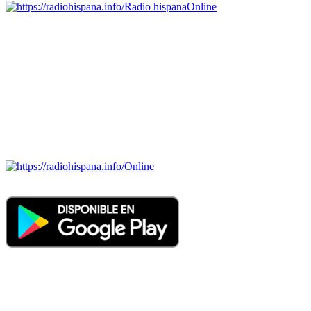
Radio hispana
Online
Todas las principales estaciones de radio del mundo hispano,
portugués-brasileiro y anglosajon (ARGENTINA, BOLIVIA,
BRASIL, CHILE, COLOMBIA, COSTA RICA, CUBA,
ECUADOR, EL SALVADOR, ESPAÑA, GUATEMALA,
HAITI, HONDURAS, JAMAICA, MÉXICO, NICARAGUA,
PANAMA, PARAGUAY, PERÚ, PORTUGAL, PUERTO RICO,
REINO UNIDO, DOMINICANA, TRINIDAD AND TOBAGO,
URUGUAY y VENEZUELA). Haga clic en el logo de las
estaciones de radio para oirlas. (Estamos trabajando incorporando
más estaciones diariamente).
Online
Nuevo: Emisoras de radio por web y móvil. Descargas: