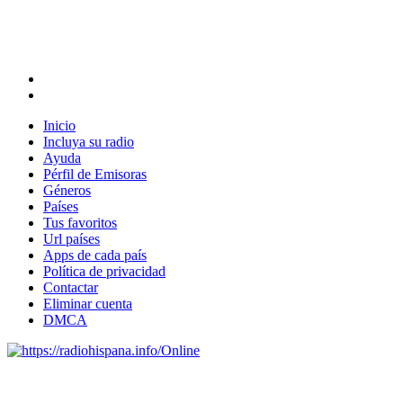
Inicio
Incluya su radio
Ayuda
Pérfil de Emisoras
Géneros
Países
Tus favoritos
Url países
Apps de cada país
Política de privacidad
Contactar
Eliminar cuenta
DMCA
Online
Emisoras de radio por web y móvil.