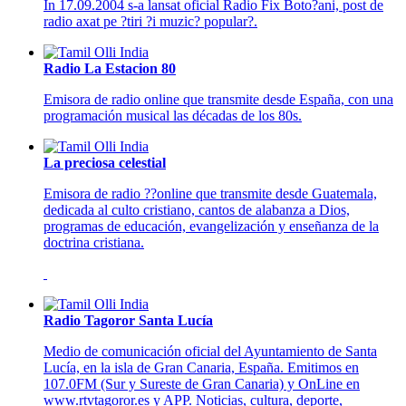
În 17.09.2004 s-a lansat oficial Radio Fix Boto?ani, post de
radio axat pe ?tiri ?i muzic? popular?.
Radio La Estacion 80
Emisora de radio online que transmite desde España, con una
programación musical las décadas de los 80s.
La preciosa celestial
Emisora de radio ??online que transmite desde Guatemala,
dedicada al culto cristiano, cantos de alabanza a Dios,
programas de educación, evangelización y enseñanza de la
doctrina cristiana.
Radio Tagoror Santa Lucía
Medio de comunicación oficial del Ayuntamiento de Santa
Lucía, en la isla de Gran Canaria, España. Emitimos en
107.0FM (Sur y Sureste de Gran Canaria) y OnLine en
www.rtvtagoror.es y APP. Noticias, cultura, deporte,