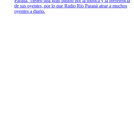
Paraná. Tienen una gran pasión por la música y la preferencia
de sus oyentes, por lo que Radio Río Paraná atrae a muchos
oyentes a diario.