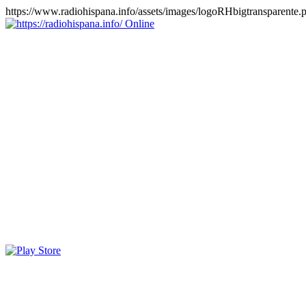
https://www.radiohispana.info/assets/images/logoRHbigtransparente.
Online
https://radiohispana.info
Tiene 15.505 emisoras de radio por web y móvil, para que los
puedas disfrutar, entretenimiento, información y música de todos los
géneros. Países: ARGENTINA, BOLIVIA, BRASIL, CHILE,
COLOMBIA, COSTA RICA, CUBA, ECUADOR, EL
SALVADOR, ESPAÑA, EE.UU, GUATEMALA, HAITI,
HONDURAS, JAMAICA, MARRUECOS, MÉXICO,
NICARAGUA, PANAMA, PARAGUAY, PERÚ, PORTUGAL,
PUERTO RICO, REINO UNIDO, RUMANIA, DOMINICANA,
TRINIDAD AND TOBAGO, URUGUAY y VENEZUELA.
Haga clic en el logo de las estaciones de radio para oirlas, además
los puedes disfrutar también en el celular/móvil Android, en el
Google Play Store, tiene función de grabación, podrás grabar y
crearte playlists gratis. Descargas: