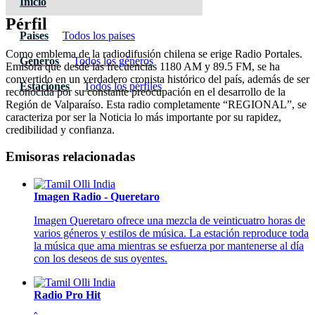
Inicio
Pérfil
Paises
Todos los paises
Como emblema de la radiodifusión chilena se erige Radio Portales.
Géneros
Todos los géneros
Emisora que desde las frecuencias 1180 AM y 89.5 FM, se ha
convertido en un verdadero cronista histórico del país, además de ser
Estaciones
Todos los pérfiles
reconocida por su constante preocupación en el desarrollo de la
Región de Valparaíso. Esta radio completamente “REGIONAL”, se
caracteriza por ser la Noticia lo más importante por su rapidez,
credibilidad y confianza.
Emisoras relacionadas
Imagen Radio - Queretaro
Imagen Queretaro ofrece una mezcla de veinticuatro horas de
varios géneros y estilos de música. La estación reproduce toda
la música que ama mientras se esfuerza por mantenerse al día
con los deseos de sus oyentes.
Radio Pro Hit