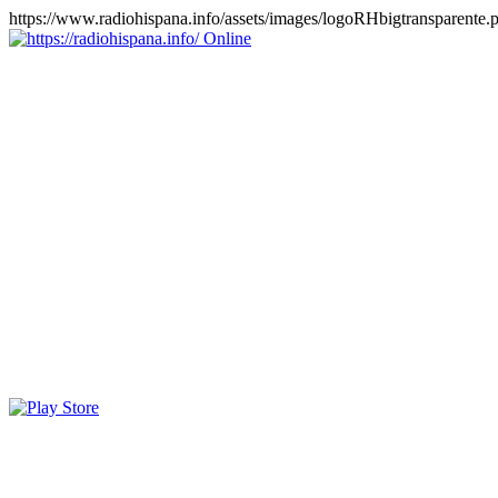
https://www.radiohispana.info/assets/images/logoRHbigtransparente.
Online
https://radiohispana.info
Tiene 15.505 emisoras de radio por web y móvil, para que los
puedas disfrutar, entretenimiento, información y música de todos los
géneros. Países: ARGENTINA, BOLIVIA, BRASIL, CHILE,
COLOMBIA, COSTA RICA, CUBA, ECUADOR, EL
SALVADOR, ESPAÑA, EE.UU, GUATEMALA, HAITI,
HONDURAS, JAMAICA, MARRUECOS, MÉXICO,
NICARAGUA, PANAMA, PARAGUAY, PERÚ, PORTUGAL,
PUERTO RICO, REINO UNIDO, RUMANIA, DOMINICANA,
TRINIDAD AND TOBAGO, URUGUAY y VENEZUELA.
Haga clic en el logo de las estaciones de radio para oirlas, además
los puedes disfrutar también en el celular/móvil Android, en el
Google Play Store, tiene función de grabación, podrás grabar y
crearte playlists gratis. Descargas: