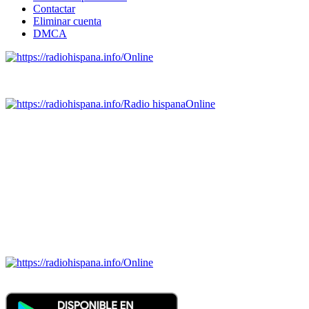
Contactar
Eliminar cuenta
DMCA
Online
Emisoras de radio por web y móvil.
Radio hispana
Online
Todas las principales estaciones de radio del mundo hispano,
portugués-brasileiro y anglosajon (ARGENTINA, BOLIVIA,
BRASIL, CHILE, COLOMBIA, COSTA RICA, CUBA,
ECUADOR, EL SALVADOR, ESPAÑA, GUATEMALA,
HAITI, HONDURAS, JAMAICA, MÉXICO, NICARAGUA,
PANAMA, PARAGUAY, PERÚ, PORTUGAL, PUERTO RICO,
REINO UNIDO, DOMINICANA, TRINIDAD AND TOBAGO,
URUGUAY y VENEZUELA). Haga clic en el logo de las
estaciones de radio para oirlas. (Estamos trabajando incorporando
más estaciones diariamente).
Online
Nuevo: Emisoras de radio por web y móvil. Descargas: