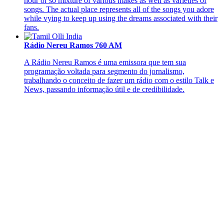
hour or so mixture of various makes as well as varieties of
songs. The actual place represents all of the songs you adore
while vying to keep up using the dreams associated with their
fans.
Rádio Nereu Ramos 760 AM
A Rádio Nereu Ramos é uma emissora que tem sua
programação voltada para segmento do jornalismo,
trabalhando o conceito de fazer um rádio com o estilo Talk e
News, passando informação útil e de credibilidade.