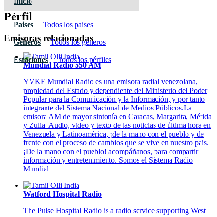
Inicio
Pérfil
Paises
Todos los paises
Emisoras relacionadas
Géneros
Todos los géneros
Estaciones
Todos los pérfiles
Mundial Radio 550 AM
YVKE Mundial Radio es una emisora radial venezolana,
propiedad del Estado y dependiente del Ministerio del Poder
Popular para la Comunicación y la Información, y por tanto
integrante del Sistema Nacional de Medios Públicos.La
emisora AM de mayor sintonía en Caracas, Margarita, Mérida
y Zulia. Audio, video y texto de las noticias de última hora en
Venezuela y Latinoamérica, ¡de la mano con el pueblo y de
frente con el proceso de cambios que se vive en nuestro país.
¡De la mano con el pueblo! acompáñanos, para compartir
información y entretenimiento. Somos el Sistema Radio
Mundial.
Watford Hospital Radio
The Pulse Hospital Radio is a radio service supporting West