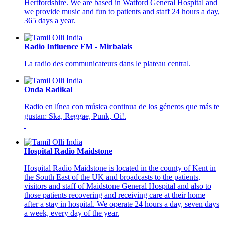
Hertfordshire. We are based in Watford General Hospital and
we provide music and fun to patients and staff 24 hours a day,
365 days a year.
Radio Influence FM - Mirbalais
La radio des communicateurs dans le plateau central.
Onda Radikal
Radio en línea con música continua de los géneros que más te
gustan: Ska, Reggae, Punk, Oi!.
Hospital Radio Maidstone
Hospital Radio Maidstone is located in the county of Kent in
the South East of the UK and broadcasts to the patients,
visitors and staff of Maidstone General Hospital and also to
those patients recovering and receiving care at their home
after a stay in hospital. We operate 24 hours a day, seven days
a week, every day of the year.