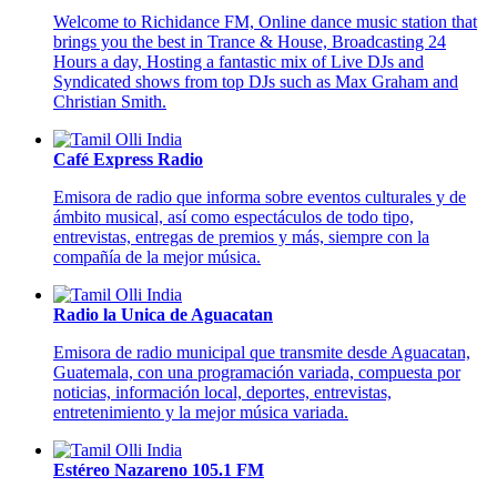
Welcome to Richidance FM, Online dance music station that
brings you the best in Trance & House, Broadcasting 24
Hours a day, Hosting a fantastic mix of Live DJs and
Syndicated shows from top DJs such as Max Graham and
Christian Smith.
Café Express Radio
Emisora de radio que informa sobre eventos culturales y de
ámbito musical, así como espectáculos de todo tipo,
entrevistas, entregas de premios y más, siempre con la
compañía de la mejor música.
Radio la Unica de Aguacatan
Emisora de radio municipal que transmite desde Aguacatan,
Guatemala, con una programación variada, compuesta por
noticias, información local, deportes, entrevistas,
entretenimiento y la mejor música variada.
Estéreo Nazareno 105.1 FM