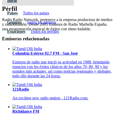
Inicio
Pérfil
Paises
Todos los paises
Radio Radio Network, pertenece a la empresa productora de medios
Géneros
Todos los géneros
y radiodifusión. Desde 2005 Emisora de Radio Marbella España,
una programación musical de éxitos con ritmo bailable.
Estaciones
Todos los pérfiles
Emisoras relacionadas
Columbia Estéreo 92.7 FM - San José
Emisora de radio que inició su actividad en 1988, brindando
espacios con los éxitos clásicos de los años 70, 80, 90 y los
sonidos más actuales, así como noticias regionales y globales,
todo ello durante las 24 horas.
121Radio
An exciting new radio station - 121Radio.com.
Richidance FM