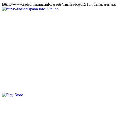
https://www.radiohispana.info/assets/images/logoRHbigtransparente.
Online
https://radiohispana.info
Tiene 15.505 emisoras de radio por web y móvil, para que los
puedas disfrutar, entretenimiento, información y música de todos los
géneros. Países: ARGENTINA, BOLIVIA, BRASIL, CHILE,
COLOMBIA, COSTA RICA, CUBA, ECUADOR, EL
SALVADOR, ESPAÑA, EE.UU, GUATEMALA, HAITI,
HONDURAS, JAMAICA, MARRUECOS, MÉXICO,
NICARAGUA, PANAMA, PARAGUAY, PERÚ, PORTUGAL,
PUERTO RICO, REINO UNIDO, RUMANIA, DOMINICANA,
TRINIDAD AND TOBAGO, URUGUAY y VENEZUELA.
Haga clic en el logo de las estaciones de radio para oirlas, además
los puedes disfrutar también en el celular/móvil Android, en el
Google Play Store, tiene función de grabación, podrás grabar y
crearte playlists gratis. Descargas: