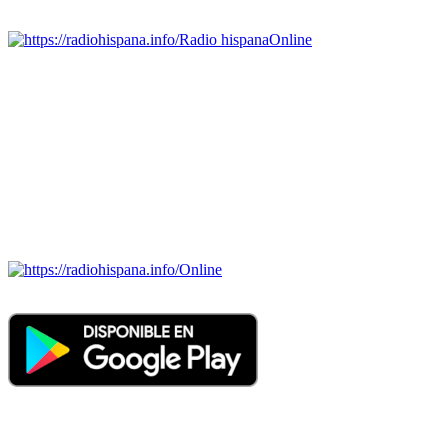
Emisoras de radio por web y móvil.
Radio hispana
Online
Todas las principales estaciones de radio del mundo hispano,
portugués-brasileiro y anglosajon (ARGENTINA, BOLIVIA,
BRASIL, CHILE, COLOMBIA, COSTA RICA, CUBA,
ECUADOR, EL SALVADOR, ESPAÑA, GUATEMALA,
HAITI, HONDURAS, JAMAICA, MÉXICO, NICARAGUA,
PANAMA, PARAGUAY, PERÚ, PORTUGAL, PUERTO RICO,
REINO UNIDO, DOMINICANA, TRINIDAD AND TOBAGO,
URUGUAY y VENEZUELA). Haga clic en el logo de las
estaciones de radio para oirlas. (Estamos trabajando incorporando
más estaciones diariamente).
Online
Nuevo: Emisoras de radio por web y móvil. Descargas: