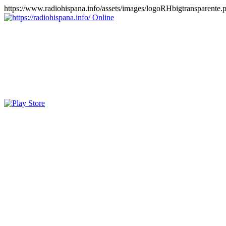
https://www.radiohispana.info/assets/images/logoRHbigtransparente.
Online
https://radiohispana.info
Tiene 15.505 emisoras de radio por web y móvil, para que los pu
COSTA RICA, CUBA, ECUADOR, EL SALVADOR, ESPAÑA,
PERÚ, PORTUGAL, PUERTO RICO, REINO UNIDO, RUMANIA, DO
oirlas, además los puedes disfrutar también en el celular/móvil Android