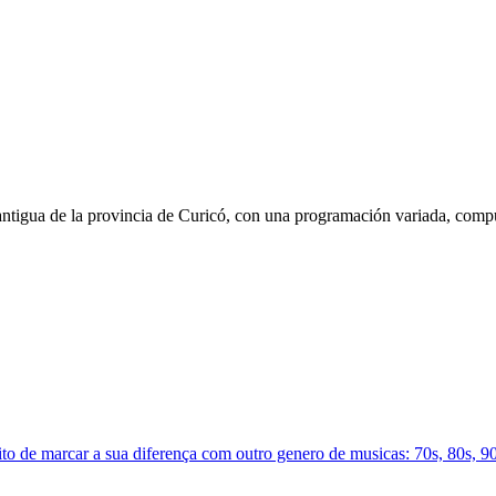
gua de la provincia de Curicó, con una programación variada, compuest
de marcar a sua diferença com outro genero de musicas: 70s, 80s, 90s