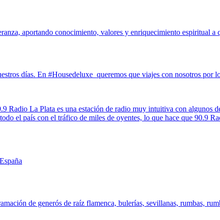
eranza, aportando conocimiento, valores y enriquecimiento espiritual a
uestros días. En #Housedeluxe queremos que viajes con nosotros por los
9 Radio La Plata es una estación de radio muy intuitiva con algunos de
odo el país con el tráfico de miles de oyentes, lo que hace que 90.9 Ra
 España
mación de generós de raíz flamenca, bulerías, sevillanas, rumbas, rumba