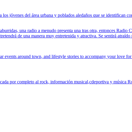
 a los jóvenes del área urbana y poblados aledaños que se identifican 
 aburridas, una radio a menudo presenta una tras otra, entonces Radio 
etendrá de una manera muy entretenida y atractiva. Se sentirá atraído po
r events around town, and lifestyle stories to accompany your love for 
cada por completo al rock, información musical,cdeportiva y música Ro