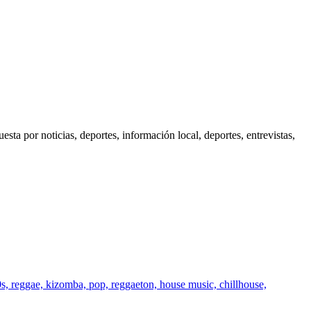
a por noticias, deportes, información local, deportes, entrevistas,
, reggae, kizomba, pop, reggaeton, house music, chillhouse,