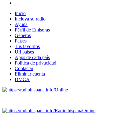
Inicio
Incluya su radio
Ayuda
Pérfil de Emisoras
Géneros
Países
Tus favoritos
Url países
Apps de cada país
Política de privacidad
Contactar
Eliminar cuenta
DMCA
Online
Emisoras de radio por web y móvil.
Radio hispana
Online
Todas las principales estaciones de radio del mundo hispano
SALVADOR, ESPAÑA, GUATEMALA, HAITI, HONDURAS, J
DOMINICANA, TRINIDAD AND TOBAGO, URUGUAY y VENEZUELA). Haga 