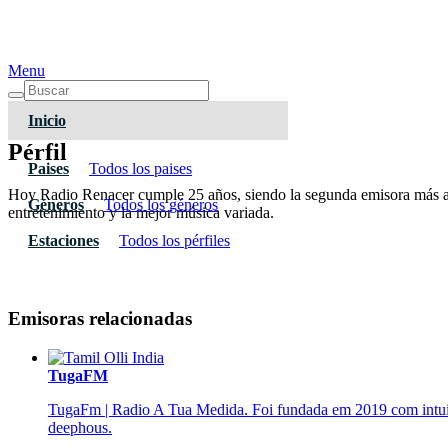
Menu
Inicio
Pérfil
Paises
Todos los paises
Hoy Radio Renacer cumple 25 años, siendo la segunda emisora más anti
Géneros
Todos los géneros
entretenimiento y la mejor música variada.
Estaciones
Todos los pérfiles
Emisoras relacionadas
TugaFM
TugaFm | Radio A Tua Medida. Foi fundada em 2019 com intuito 
deephous.