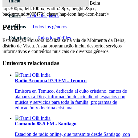
Inicio
Radio Riba Tavora 90.5 FM - Moimenta Da Beira
top:300px; left:100px; width:58px; height:28px;
background:#005f79;' class='hap-icon hap-icon-heart'>
Paises
Todos los paises
Pérfil
Géneros
Todos los géneros
Estaciones
Todos los pérfiles
Esta estação emissora localiza-se na vila de Moimenta da Beira,
distrito de Viseu. A sua programação inclui desporto, serviços
informativos e conteúdos musicais de diversos géneros.
Emisoras relacionadas
Radio Armonía 97.9 FM - Temuco
Emisora en Temuco, dedicada al culto cristiano, cantos de
alabanza a Dios, información de actualidad, espacios con
música y servicios para toda la familia, programas de
educación y doctrina cristiana.
Comando 88.5 FM - Santiago
Estación de radio online, que transmite desde Santiago, con