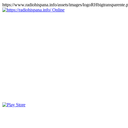
https://www.radiohispana.info/assets/images/logoRHbigtransparente.
Online
https://radiohispana.info
Tiene 15.505 emisoras de radio por web y móvil, para que los
puedas disfrutar, entretenimiento, información y música de todos los
géneros. Países: ARGENTINA, BOLIVIA, BRASIL, CHILE,
COLOMBIA, COSTA RICA, CUBA, ECUADOR, EL
SALVADOR, ESPAÑA, EE.UU, GUATEMALA, HAITI,
HONDURAS, JAMAICA, MARRUECOS, MÉXICO,
NICARAGUA, PANAMA, PARAGUAY, PERÚ, PORTUGAL,
PUERTO RICO, REINO UNIDO, RUMANIA, DOMINICANA,
TRINIDAD AND TOBAGO, URUGUAY y VENEZUELA.
Haga clic en el logo de las estaciones de radio para oirlas, además
los puedes disfrutar también en el celular/móvil Android, en el
Google Play Store, tiene función de grabación, podrás grabar y
crearte playlists gratis. Descargas: