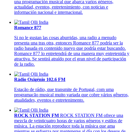
una programación musical que abarca varios géneros,
actualidad, eventos, entretenimiento, con noticias e
información nacional e internacional.
Romance 877
Si no le gustan las cosas aburridas, una radio a menudo
presenta una tras otra, entonces Romance 877 podría ser la
radio basada en contenido nuevo que podría estar buscando.
Romance 877 lo entretendrá de una manera muy entretenida y
atractiva. Se sentirá atraído por el gran nivel de participación
de la radio.
Rádio Oxigénio 102.6 FM
Estação de rádio, que transmite de Portugal, com uma
programação musical muito variada que cobre vários gêneros,
atualidades, eventos e entretenimento.
ROCK STATION FM
ROCK STATION FM ofrece una
mezcla de veinticuatro horas de varios géneros y estilos de
música. La estación reproduce toda la música que ama
mientras se esfuerza por mantenerse al día con los deseos de