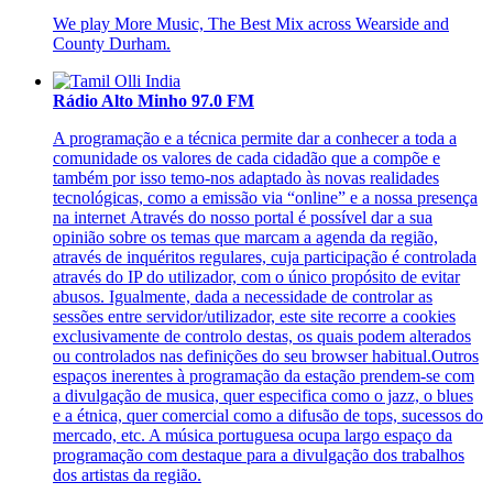
We play More Music, The Best Mix across Wearside and
County Durham.
Rádio Alto Minho 97.0 FM
A programação e a técnica permite dar a conhecer a toda a
comunidade os valores de cada cidadão que a compõe e
também por isso temo-nos adaptado às novas realidades
tecnológicas, como a emissão via “online” e a nossa presença
na internet Através do nosso portal é possível dar a sua
opinião sobre os temas que marcam a agenda da região,
através de inquéritos regulares, cuja participação é controlada
através do IP do utilizador, com o único propósito de evitar
abusos. Igualmente, dada a necessidade de controlar as
sessões entre servidor/utilizador, este site recorre a cookies
exclusivamente de controlo destas, os quais podem alterados
ou controlados nas definições do seu browser habitual.Outros
espaços inerentes à programação da estação prendem-se com
a divulgação de musica, quer especifica como o jazz, o blues
e a étnica, quer comercial como a difusão de tops, sucessos do
mercado, etc. A música portuguesa ocupa largo espaço da
programação com destaque para a divulgação dos trabalhos
dos artistas da região.