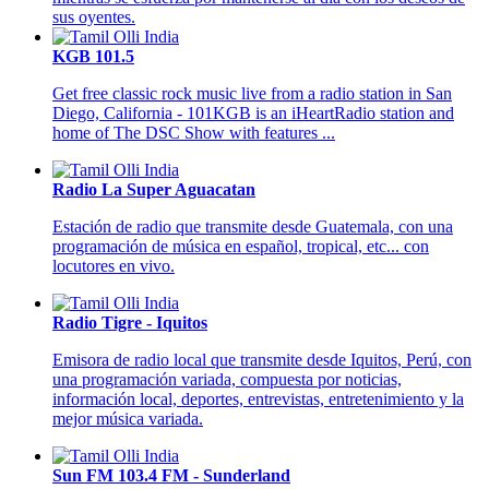
sus oyentes.
KGB 101.5
Get free classic rock music live from a radio station in San
Diego, California - 101KGB is an iHeartRadio station and
home of The DSC Show with features ...
Radio La Super Aguacatan
Estación de radio que transmite desde Guatemala, con una
programación de música en español, tropical, etc... con
locutores en vivo.
Radio Tigre - Iquitos
Emisora de radio local que transmite desde Iquitos, Perú, con
una programación variada, compuesta por noticias,
información local, deportes, entrevistas, entretenimiento y la
mejor música variada.
Sun FM 103.4 FM - Sunderland