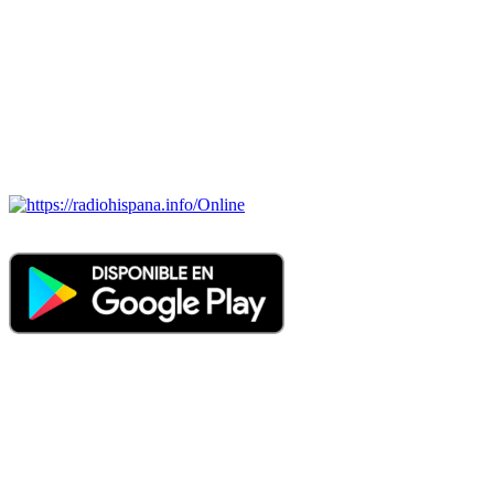
portugués-brasileiro y anglosajon (ARGENTINA, BOLIVIA,
BRASIL, CHILE, COLOMBIA, COSTA RICA, CUBA,
ECUADOR, EL SALVADOR, ESPAÑA, GUATEMALA,
HAITI, HONDURAS, JAMAICA, MÉXICO, NICARAGUA,
PANAMA, PARAGUAY, PERÚ, PORTUGAL, PUERTO RICO,
REINO UNIDO, DOMINICANA, TRINIDAD AND TOBAGO,
URUGUAY y VENEZUELA). Haga clic en el logo de las
estaciones de radio para oirlas. (Estamos trabajando incorporando
más estaciones diariamente).
Online
Nuevo: Emisoras de radio por web y móvil. Descargas: