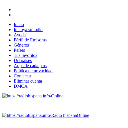
Inicio
Incluya su radio
Ayuda
Pérfil de Emisoras
Géneros
Países
Tus favoritos
Url países
Apps de cada país
Política de privacidad
Contactar
Eliminar cuenta
DMCA
Online
Emisoras de radio por web y móvil.
Radio hispana
Online
Todas las principales estaciones de radio del mundo hispano,