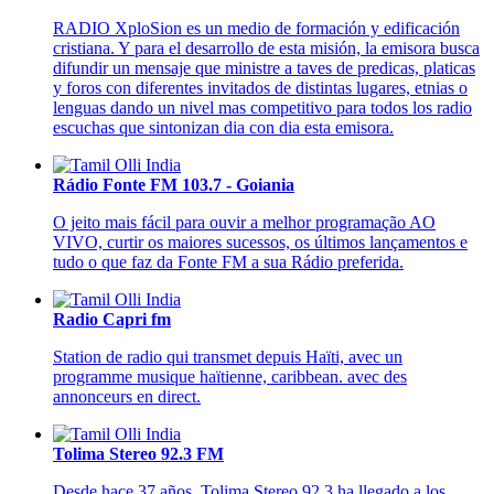
RADIO XploSion es un medio de formación y edificación
cristiana. Y para el desarrollo de esta misión, la emisora busca
difundir un mensaje que ministre a taves de predicas, platicas
y foros con diferentes invitados de distintas lugares, etnias o
lenguas dando un nivel mas competitivo para todos los radio
escuchas que sintonizan dia con dia esta emisora.
Rádio Fonte FM 103.7 - Goiania
O jeito mais fácil para ouvir a melhor programação AO
VIVO, curtir os maiores sucessos, os últimos lançamentos e
tudo o que faz da Fonte FM a sua Rádio preferida.
Radio Capri fm
Station de radio qui transmet depuis Haïti, avec un
programme musique haïtienne, caribbean. avec des
annonceurs en direct.
Tolima Stereo 92.3 FM
Desde hace 37 años, Tolima Stereo 92.3 ha llegado a los