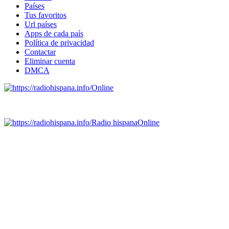
Países
Tus favoritos
Url países
Apps de cada país
Política de privacidad
Contactar
Eliminar cuenta
DMCA
Online
Emisoras de radio por web y móvil.
Radio hispana
Online
Todas las principales estaciones de radio del mundo hispano,
portugués-brasileiro y anglosajon (ARGENTINA, BOLIVIA,
BRASIL, CHILE, COLOMBIA, COSTA RICA, CUBA,
ECUADOR, EL SALVADOR, ESPAÑA, GUATEMALA,
HAITI, HONDURAS, JAMAICA, MÉXICO, NICARAGUA,
PANAMA, PARAGUAY, PERÚ, PORTUGAL, PUERTO RICO,
REINO UNIDO, DOMINICANA, TRINIDAD AND TOBAGO,
URUGUAY y VENEZUELA). Haga clic en el logo de las
estaciones de radio para oirlas. (Estamos trabajando incorporando
más estaciones diariamente).