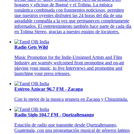
hogares y oficinas de Ibagué y el Tolima. La música
romántica combinada con fragmentos noticiosos, permiten
que nuestros oyentes disfruten las 24 horas del día de una
agradable compañía a la vez que permanecen completamente
informados. El entretenimiento también hace parte de cada día
en Tolima Stereo, gracias a nuestro equipo de locutores.
Radio Gets Wild
Music Promotion for the Indie-Unsigned Artists and Film
Industry are warmly welcomed from promoting and on-air
playing your music, to live Interviews and promoting and
launching your press releases.
Estéreo Azúcar 96.7 FM - Zacapa
Con lo mejor de la musica grupera en Zacapa y Chiquimula.
Radio Siglo 104.7 FM - Quetzaltenango
Estación de radio que transmite desde Quetzaltenango,
Guatemala, con una programación musical de géneros latinos