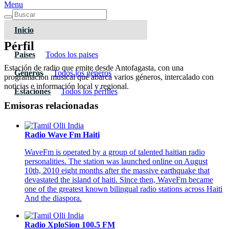
Menu
Inicio
Pérfil
Paises
Todos los paises
Estación de radio que emite desde Antofagasta, con una
Géneros
Todos los géneros
programación musical que abarca varios géneros, intercalado con
noticias e información local y regional.
Estaciones
Todos los pérfiles
Emisoras relacionadas
Radio Wave Fm Haiti
WaveFm is operated by a group of talented haitian radio
personalities. The station was launched online on August
10th, 2010 eight months after the massive earthquake that
devastated the island of haiti. Since then, WaveFm became
one of the greatest known bilingual radio stations across Haiti
And the diaspora.
Radio XploSion 100.5 FM