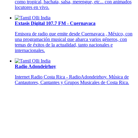
como tropical, bachata, salsa, merengue, etc... con animados
locutores en vivo.
Extasis Digital 107.7 FM - Cuernavaca
Emisora de radio que emite desde Cuernavaca , México, con
una programación musical que abarca varios géneros, con
temas de éxitos de la actualidad, tanto nacionales e
internacionales.
Radio Adondeirhoy
Internet Radio Costa Rica - RadioAdondeirhoy. Música de
Cantautores, Cantantes y Grupos Musicales de Costa Rica.