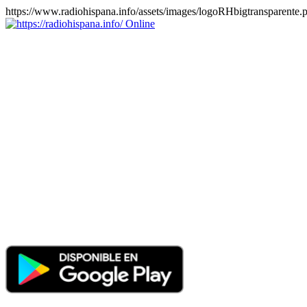
https://www.radiohispana.info/assets/images/logoRHbigtransparente.
Online
https://radiohispana.info
Tiene 15.505 emisoras de radio por web y móvil, para que los
puedas disfrutar, entretenimiento, información y música de todos los
géneros. Países: ARGENTINA, BOLIVIA, BRASIL, CHILE,
COLOMBIA, COSTA RICA, CUBA, ECUADOR, EL
SALVADOR, ESPAÑA, EE.UU, GUATEMALA, HAITI,
HONDURAS, JAMAICA, MARRUECOS, MÉXICO,
NICARAGUA, PANAMA, PARAGUAY, PERÚ, PORTUGAL,
PUERTO RICO, REINO UNIDO, RUMANIA, DOMINICANA,
TRINIDAD AND TOBAGO, URUGUAY y VENEZUELA.
Haga clic en el logo de las estaciones de radio para oirlas, además
los puedes disfrutar también en el celular/móvil Android, en el
Google Play Store, tiene función de grabación, podrás grabar y
crearte playlists gratis. Descargas: