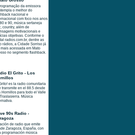
Mato Grosso
programação da emissora
templa o melhor do
shback nacional e
ernacional com foco nos anos
80 e 90, música sertaneja
z, country, além de
nsagens motivacionais e
ícias objetivas. Conforme o
tal radios.com.br, dentre as
 rádios, a Cidade Sorriso já
a mais acessada em Mato
sso no segmento flashback.
dio El Grito - Los
rnillos
Grito! es la radio comunitaria
 transmite en el 88.5 desde
 Hornillos para todo el Valle
Traslasierra. Música
ernativa.
ve 90s Radio -
ragoza
ación de radio que emite
sde Zaragoza, España, con
a programación música