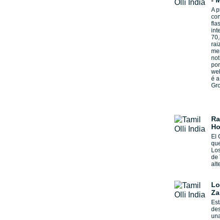
- 
A 
con
fla
int
70,
rai
me
not
por
web
é 
Gro
Ra
Ho
El 
que
Los
de 
alt
Lo
Za
Est
de
un