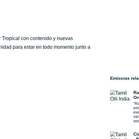
 Tropical con contenido y nuevas
nidad para estar en todo momento junto a
Emisoras rel
Ra
Or
“Ra
emp
eve
var
sed
Ci