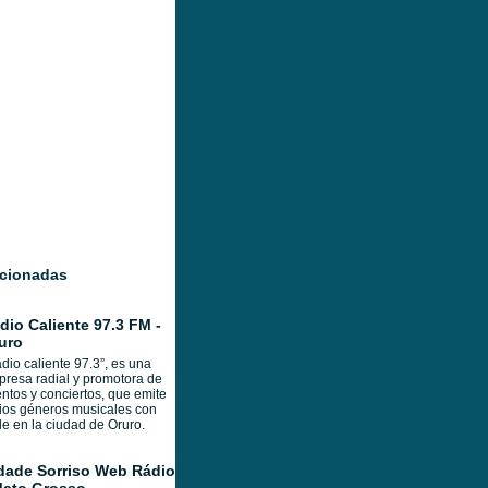
acionadas
dio Caliente 97.3 FM -
uro
dio caliente 97.3”, es una
resa radial y promotora de
ntos y conciertos, que emite
ios géneros musicales con
e en la ciudad de Oruro.
dade Sorriso Web Rádio