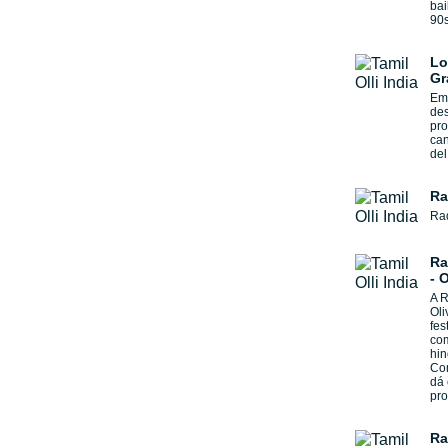
bai
90s
Lo
Gr
Emi
de
pro
can
del
Ra
Rad
Ra
- 
A R
Oli
fes
co
hin
Com
dá 
pro
Ra