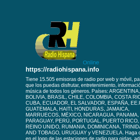
Online
https://radiohispana.info
Tiene 15.505 emisoras de radio por web y móvil, pa
que los puedas disfrutar, entretenimiento, informaci
música de todos los géneros. Países: ARGENTINA,
BOLIVIA, BRASIL, CHILE, COLOMBIA, COSTA RI
CUBA, ECUADOR, EL SALVADOR, ESPAÑA, EE.
GUATEMALA, HAITI, HONDURAS, JAMAICA,
MARRUECOS, MÉXICO, NICARAGUA, PANAMA,
PARAGUAY, PERÚ, PORTUGAL, PUERTO RICO,
REINO UNIDO, RUMANIA, DOMINICANA, TRINI
AND TOBAGO, URUGUAY y VENEZUELA. Haga c
en el logo de las estaciones de radio para oirlas, 