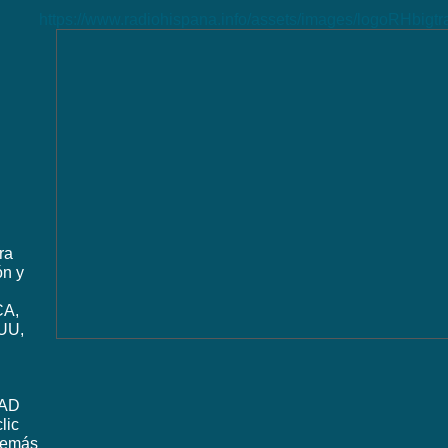
https://www.radiohispana.info/assets/images/logoRHbigt
ra
ón y
CA,
UU,
DAD
lic
además