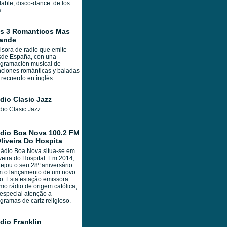
lable, disco-dance. de los
.
s 3 Romanticos Mas
ande
sora de radio que emite
sde España, con una
gramación musical de
ciones románticas y baladas
 recuerdo en inglés.
dio Clasic Jazz
io Clasic Jazz.
dio Boa Nova 100.2 FM
Oliveira Do Hospita
ádio Boa Nova situa-se em
veira do Hospital. Em 2014,
tejou o seu 28º aniversário
m o lançamento de um novo
o. Esta estação emissora.
o rádio de origem católica,
especial atenção a
gramas de cariz religioso.
dio Franklin