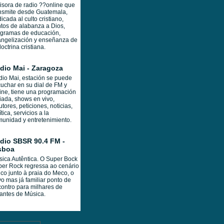
sora de radio ??online que
nsmite desde Guatemala,
icada al culto cristiano,
tos de alabanza a Dios,
ogramas de educación,
ngelización y enseñanza de
doctrina cristiana.
dio Mai - Zaragoza
io Mai, estación se puede
uchar en su dial de FM y
ine, tiene una programación
iada, shows en vivo,
utores, peticiones, noticias,
ítica, servicios a la
unidad y entretenimiento.
dio SBSR 90.4 FM -
sboa
ica Autêntica. O Super Bock
er Rock regressa ao cenário
lico junto à praia do Meco, o
o mas já familiar ponto de
ontro para milhares de
antes de Música.