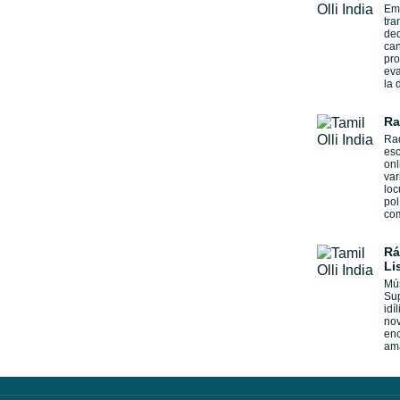
Emi
tra
ded
can
pr
eva
la 
Ra
Rad
esc
onl
var
loc
pol
com
Rá
Li
Mús
Sup
idí
nov
enc
am