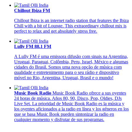
Chillout Ibiza FM
Chillout Ibiza is an internet radio station that features the Ibiza
Chill with a bit of Lounge. This extraordinary chillout mix is
perfect to relax and get absolutely stress free.
Lully FM 88.1 FM
A Lully FM é uma emissora difusão com sinais na Argentina,
Uruguai, Paraguai, Colômbia, Peru, Israel, México e algumas
cidades do Brasil. Somos uma nova opção de música com
qualidade e entretenimento para o seu rádio e dispositivo
móvel no Rio, Argentina, Uruguai, Brasil e o mundo!
Music Book Radio
Music Book Radio ofrece a sus oyentes
24 horas de música. Años 80, 90, Disco, Pop, Oldies, DJs
Live Set. La prioridad de Music Book Radio es la música y
los oyentes aficionados a la radio en línea y los géneros en los
que se basa Music Book pueden sintonizar la radio en
cualquier momento y disfrutar de sus programas.