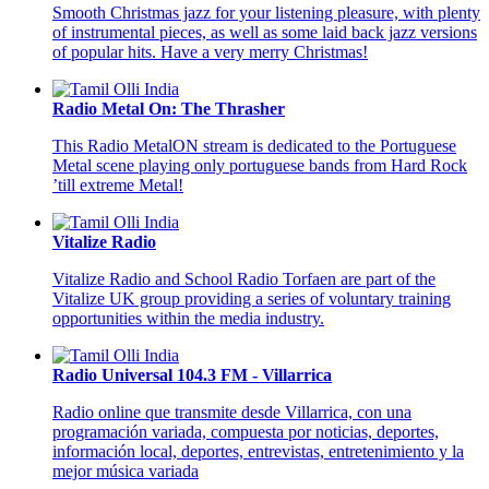
Smooth Christmas jazz for your listening pleasure, with plenty
of instrumental pieces, as well as some laid back jazz versions
of popular hits. Have a very merry Christmas!
Radio Metal On: The Thrasher
This Radio MetalON stream is dedicated to the Portuguese
Metal scene playing only portuguese bands from Hard Rock
’till extreme Metal!
Vitalize Radio
Vitalize Radio and School Radio Torfaen are part of the
Vitalize UK group providing a series of voluntary training
opportunities within the media industry.
Radio Universal 104.3 FM - Villarrica
Radio online que transmite desde Villarrica, con una
programación variada, compuesta por noticias, deportes,
información local, deportes, entrevistas, entretenimiento y la
mejor música variada