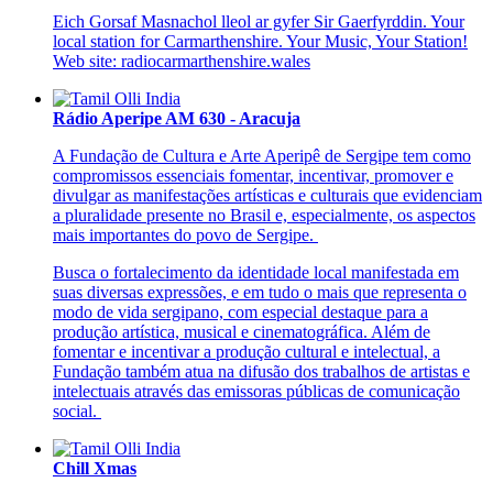
Eich Gorsaf Masnachol lleol ar gyfer Sir Gaerfyrddin. Your
local station for Carmarthenshire. Your Music, Your Station!
Web site: radiocarmarthenshire.wales
Rádio Aperipe AM 630 - Aracuja
A Fundação de Cultura e Arte Aperipê de Sergipe tem como
compromissos essenciais fomentar, incentivar, promover e
divulgar as manifestações artísticas e culturais que evidenciam
a pluralidade presente no Brasil e, especialmente, os aspectos
mais importantes do povo de Sergipe.
Busca o fortalecimento da identidade local manifestada em
suas diversas expressões, e em tudo o mais que representa o
modo de vida sergipano, com especial destaque para a
produção artística, musical e cinematográfica. Além de
fomentar e incentivar a produção cultural e intelectual, a
Fundação também atua na difusão dos trabalhos de artistas e
intelectuais através das emissoras públicas de comunicação
social.
Chill Xmas