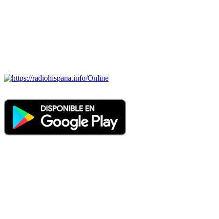
ECUADOR, EL SALVADOR, ESPAÑA, GUATEMALA,
HAITI, HONDURAS, JAMAICA, MÉXICO, NICARAGUA,
PANAMA, PARAGUAY, PERÚ, PORTUGAL, PUERTO RICO,
REINO UNIDO, DOMINICANA, TRINIDAD AND TOBAGO,
URUGUAY y VENEZUELA). Haga clic en el logo de las
estaciones de radio para oirlas. (Estamos trabajando incorporando
más estaciones diariamente).
Online
Nuevo: Emisoras de radio por web y móvil. Descargas: