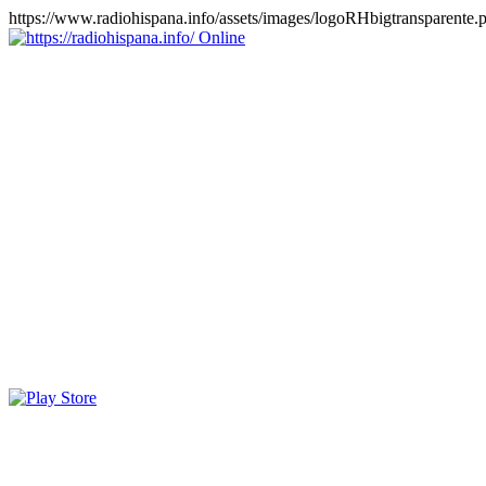
https://www.radiohispana.info/assets/images/logoRHbigtransparente.
Online
https://radiohispana.info
Tiene 15.505 emisoras de radio por web y móvil, para que los
puedas disfrutar, entretenimiento, información y música de todos los
géneros. Países: ARGENTINA, BOLIVIA, BRASIL, CHILE,
COLOMBIA, COSTA RICA, CUBA, ECUADOR, EL
SALVADOR, ESPAÑA, EE.UU, GUATEMALA, HAITI,
HONDURAS, JAMAICA, MARRUECOS, MÉXICO,
NICARAGUA, PANAMA, PARAGUAY, PERÚ, PORTUGAL,
PUERTO RICO, REINO UNIDO, RUMANIA, DOMINICANA,
TRINIDAD AND TOBAGO, URUGUAY y VENEZUELA.
Haga clic en el logo de las estaciones de radio para oirlas, además
los puedes disfrutar también en el celular/móvil Android, en el
Google Play Store, tiene función de grabación, podrás grabar y
crearte playlists gratis. Descargas: