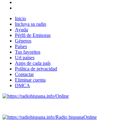
Inicio
Incluya su radio
Ayuda
Pérfil de Emisoras
Géneros
Países
Tus favoritos
Url países
Apps de cada país
Política de privacidad
Contactar
Eliminar cuenta
DMCA
Online
Emisoras de radio por web y móvil.
Radio hispana
Online
Todas las principales estaciones de radio del mundo hispano,
portugués-brasileiro y anglosajon (ARGENTINA, BOLIVIA,
BRASIL, CHILE, COLOMBIA, COSTA RICA, CUBA,