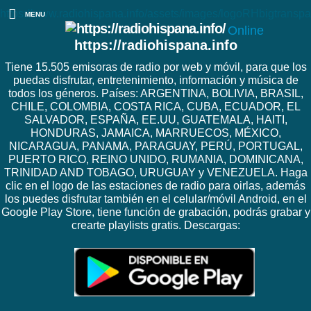
https://www.radiohispana.info/assets/images/logoRHbigtranspa
MENU
Online
https://radiohispana.info
Tiene 15.505 emisoras de radio por web y móvil, para que los
puedas disfrutar, entretenimiento, información y música de
todos los géneros. Países: ARGENTINA, BOLIVIA, BRASIL,
CHILE, COLOMBIA, COSTA RICA, CUBA, ECUADOR, EL
SALVADOR, ESPAÑA, EE.UU, GUATEMALA, HAITI,
HONDURAS, JAMAICA, MARRUECOS, MÉXICO,
NICARAGUA, PANAMA, PARAGUAY, PERÚ, PORTUGAL,
PUERTO RICO, REINO UNIDO, RUMANIA, DOMINICANA,
TRINIDAD AND TOBAGO, URUGUAY y VENEZUELA. Haga
clic en el logo de las estaciones de radio para oirlas, además
los puedes disfrutar también en el celular/móvil Android, en el
Google Play Store, tiene función de grabación, podrás grabar y
crearte playlists gratis. Descargas: