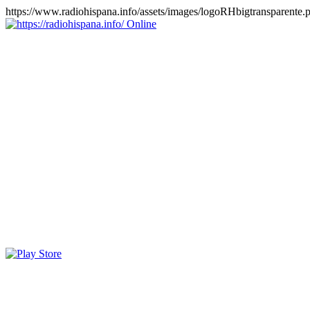
https://www.radiohispana.info/assets/images/logoRHbigtransparente.
Online
https://radiohispana.info
Tiene 15.505 emisoras de radio por web y móvil, para que los
puedas disfrutar, entretenimiento, información y música de todos los
géneros. Países: ARGENTINA, BOLIVIA, BRASIL, CHILE,
COLOMBIA, COSTA RICA, CUBA, ECUADOR, EL
SALVADOR, ESPAÑA, EE.UU, GUATEMALA, HAITI,
HONDURAS, JAMAICA, MARRUECOS, MÉXICO,
NICARAGUA, PANAMA, PARAGUAY, PERÚ, PORTUGAL,
PUERTO RICO, REINO UNIDO, RUMANIA, DOMINICANA,
TRINIDAD AND TOBAGO, URUGUAY y VENEZUELA.
Haga clic en el logo de las estaciones de radio para oirlas, además
los puedes disfrutar también en el celular/móvil Android, en el
Google Play Store, tiene función de grabación, podrás grabar y
crearte playlists gratis. Descargas: