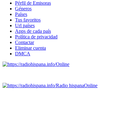
Pérfil de Emisoras
Géneros
Países
Tus favoritos
Url países
Apps de cada país
Política de privacidad
Contactar
Eliminar cuenta
DMCA
Online
Emisoras de radio por web y móvil.
Radio hispana
Online
Todas las principales estaciones de radio del mundo hispano,
portugués-brasileiro y anglosajon (ARGENTINA, BOLIVIA,
BRASIL, CHILE, COLOMBIA, COSTA RICA, CUBA,
ECUADOR, EL SALVADOR, ESPAÑA, GUATEMALA,
HAITI, HONDURAS, JAMAICA, MÉXICO, NICARAGUA,
PANAMA, PARAGUAY, PERÚ, PORTUGAL, PUERTO RICO,
REINO UNIDO, DOMINICANA, TRINIDAD AND TOBAGO,
URUGUAY y VENEZUELA). Haga clic en el logo de las