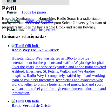
Inicio
Pérfil
Paises
Todos los paises
Based in Southampton, Hampshire, Radio Sonar is a radio station
Géneros
Todos los géneros
run by the students at the Southampton Solent University. Its team of
presenters includes the hosts Abbie Brock and Adam Powney.
Estaciones
Todos los pérfiles
Emisoras relacionadas
Radio Wey FM 87.9 - Surrey
Hospital Radio Wey was started in 1965 to provide
entertainment for the patients and staff in Weybridge hospital.
Over the years, the service expanded and at one point covered
Ashford, Ellesmere, St. Peter's, Walton and Weybridge
hospitals. Radio Wey is completely staffed by a hard working
team of volunteer presenters, technicians and associates who
work together to bring a huge range of music, talk and sport
with an aim to feel good through entertainment, education and
information.
Radio Verdad de Cristo