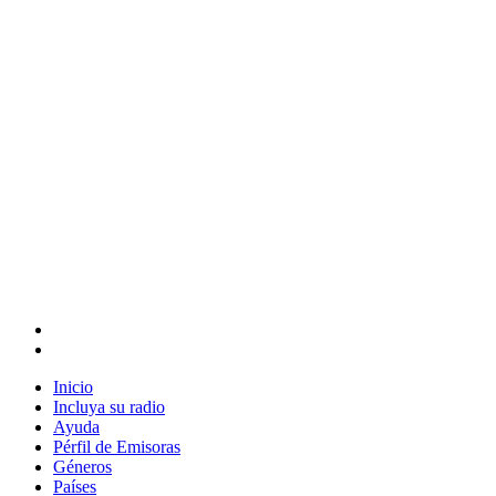
Inicio
Incluya su radio
Ayuda
Pérfil de Emisoras
Géneros
Países