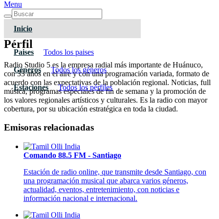
Menu
Inicio
Pérfil
Paises
Todos los paises
Radio Studio 5 es la empresa radial más importante de Huánuco,
Géneros
Todos los géneros
con 33 años en el aire y con una programación variada, formato de
acuerdo con las expectativas de la población regional. Noticias, full
Estaciones
Todos los pérfiles
música, programas especiales de fin de semana y la promoción de
los valores regionales artísticos y culturales. Es la radio con mayor
cobertura, por su ubicación estratégica en toda la ciudad.
Emisoras relacionadas
Comando 88.5 FM - Santiago
Estación de radio online, que transmite desde Santiago, con
una programación musical que abarca varios géneros,
actualidad, eventos, entretenimiento, con noticias e
información nacional e internacional.