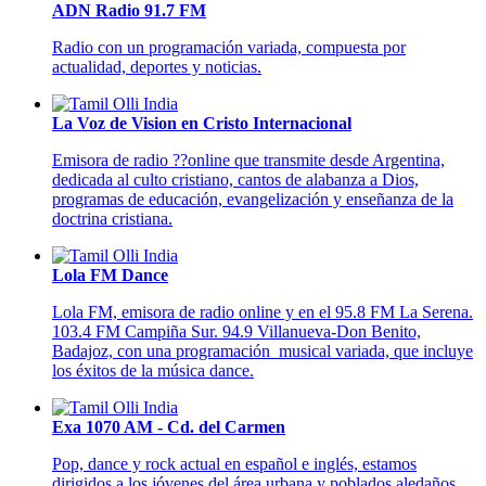
ADN Radio 91.7 FM
Radio con un programación variada, compuesta por
actualidad, deportes y noticias.
La Voz de Vision en Cristo Internacional
Emisora de radio ??online que transmite desde Argentina,
dedicada al culto cristiano, cantos de alabanza a Dios,
programas de educación, evangelización y enseñanza de la
doctrina cristiana.
Lola FM Dance
Lola FM, emisora de radio online y en el 95.8 FM La Serena.
103.4 FM Campiña Sur. 94.9 Villanueva-Don Benito,
Badajoz, con una programación musical variada, que incluye
los éxitos de la música dance.
Exa 1070 AM - Cd. del Carmen
Pop, dance y rock actual en español e inglés, estamos
dirigidos a los jóvenes del área urbana y poblados aledaños