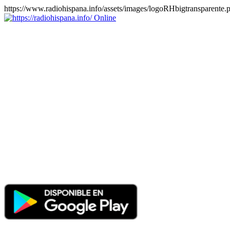
https://www.radiohispana.info/assets/images/logoRHbigtransparente.
Online
https://radiohispana.info
Tiene 15.505 emisoras de radio por web y móvil, para que los
puedas disfrutar, entretenimiento, información y música de todos los
géneros. Países: ARGENTINA, BOLIVIA, BRASIL, CHILE,
COLOMBIA, COSTA RICA, CUBA, ECUADOR, EL
SALVADOR, ESPAÑA, EE.UU, GUATEMALA, HAITI,
HONDURAS, JAMAICA, MARRUECOS, MÉXICO,
NICARAGUA, PANAMA, PARAGUAY, PERÚ, PORTUGAL,
PUERTO RICO, REINO UNIDO, RUMANIA, DOMINICANA,
TRINIDAD AND TOBAGO, URUGUAY y VENEZUELA.
Haga clic en el logo de las estaciones de radio para oirlas, además
los puedes disfrutar también en el celular/móvil Android, en el
Google Play Store, tiene función de grabación, podrás grabar y
crearte playlists gratis. Descargas: