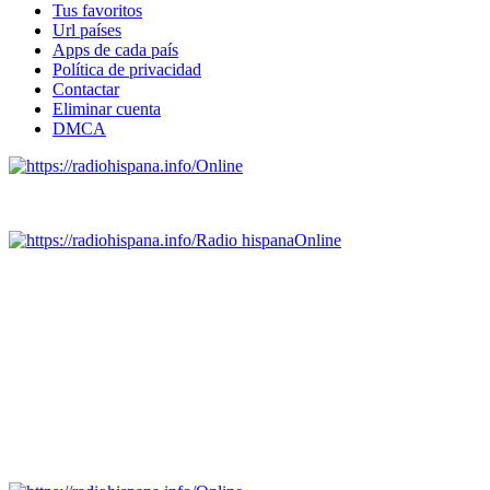
Tus favoritos
Url países
Apps de cada país
Política de privacidad
Contactar
Eliminar cuenta
DMCA
Online
Emisoras de radio por web y móvil.
Radio hispana
Online
Todas las principales estaciones de radio del mundo hispano,
portugués-brasileiro y anglosajon (ARGENTINA, BOLIVIA,
BRASIL, CHILE, COLOMBIA, COSTA RICA, CUBA,
ECUADOR, EL SALVADOR, ESPAÑA, GUATEMALA,
HAITI, HONDURAS, JAMAICA, MÉXICO, NICARAGUA,
PANAMA, PARAGUAY, PERÚ, PORTUGAL, PUERTO RICO,
REINO UNIDO, DOMINICANA, TRINIDAD AND TOBAGO,
URUGUAY y VENEZUELA). Haga clic en el logo de las
estaciones de radio para oirlas. (Estamos trabajando incorporando
más estaciones diariamente).