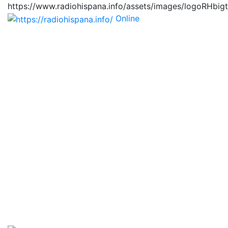
https://www.radiohispana.info/assets/images/logoRHbig
Online
https://radiohispana.i
Tiene 15.505 emisoras de radio por web y móvil, para
que los puedas disfrutar, entretenimiento, información
y música de todos los géneros. Países: ARGENTINA,
BOLIVIA, BRASIL, CHILE, COLOMBIA, COSTA RICA,
CUBA, ECUADOR, EL SALVADOR, ESPAÑA, EE.UU,
GUATEMALA, HAITI, HONDURAS, JAMAICA,
MARRUECOS, MÉXICO, NICARAGUA, PANAMA,
PARAGUAY, PERÚ, PORTUGAL, PUERTO RICO, REINO
UNIDO, RUMANIA, DOMINICANA, TRINIDAD AND
TOBAGO, URUGUAY y VENEZUELA. Haga clic en el
logo de las estaciones de radio para oirlas, además los
puedes disfrutar también en el celular/móvil Android,
en el Google Play Store, tiene función de grabación,
podrás grabar y crearte playlists gratis. Descargas: