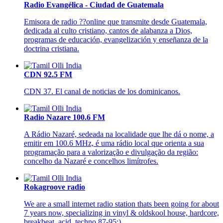
Radio Evangélica - Ciudad de Guatemala
Emisora de radio ??online que transmite desde Guatemala,
dedicada al culto cristiano, cantos de alabanza a Dios,
programas de educación, evangelización y enseñanza de la
doctrina cristiana.
CDN 92.5 FM
CDN 37. El canal de noticias de los dominicanos.
Radio Nazare 100.6 FM
A Rádio Nazaré, sedeada na localidade que lhe dá o nome, a
emitir em 100.6 MHz, é uma rádio local que orienta a sua
programação para a valorização e divulgação da região:
concelho da Nazaré e concelhos limítrofes.
Rokagroove radio
We are a small internet radio station thats been going for about
7 years now, specializing in vinyl & oldskool house, hardcore,
breakbeat, acid, techno 87-95:)