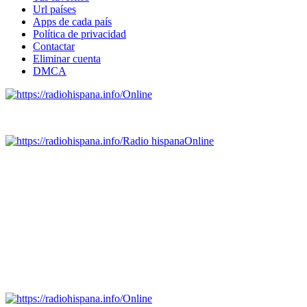
Url países
Apps de cada país
Política de privacidad
Contactar
Eliminar cuenta
DMCA
Online
Emisoras de radio por web y móvil.
Radio hispana
Online
Todas las principales estaciones de radio del mundo hispano,
portugués-brasileiro y anglosajon (ARGENTINA, BOLIVIA,
BRASIL, CHILE, COLOMBIA, COSTA RICA, CUBA,
ECUADOR, EL SALVADOR, ESPAÑA, GUATEMALA,
HAITI, HONDURAS, JAMAICA, MÉXICO, NICARAGUA,
PANAMA, PARAGUAY, PERÚ, PORTUGAL, PUERTO RICO,
REINO UNIDO, DOMINICANA, TRINIDAD AND TOBAGO,
URUGUAY y VENEZUELA). Haga clic en el logo de las
estaciones de radio para oirlas. (Estamos trabajando incorporando
más estaciones diariamente).
Online