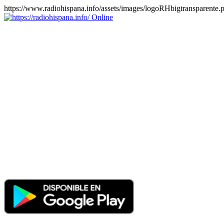
https://www.radiohispana.info/assets/images/logoRHbigtransparente.
Online
https://radiohispana.info
Tiene 15.505 emisoras de radio por web y móvil, para que los
puedas disfrutar, entretenimiento, información y música de todos los
géneros. Países: ARGENTINA, BOLIVIA, BRASIL, CHILE,
COLOMBIA, COSTA RICA, CUBA, ECUADOR, EL
SALVADOR, ESPAÑA, EE.UU, GUATEMALA, HAITI,
HONDURAS, JAMAICA, MARRUECOS, MÉXICO,
NICARAGUA, PANAMA, PARAGUAY, PERÚ, PORTUGAL,
PUERTO RICO, REINO UNIDO, RUMANIA, DOMINICANA,
TRINIDAD AND TOBAGO, URUGUAY y VENEZUELA.
Haga clic en el logo de las estaciones de radio para oirlas, además
los puedes disfrutar también en el celular/móvil Android, en el
Google Play Store, tiene función de grabación, podrás grabar y
crearte playlists gratis. Descargas: