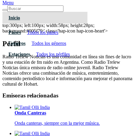
Menu
Inicio
Radio Trelew Noticias
top:300px; left:100px; width:58px; height:28px;
background:#005f79;' class='hap-icon hap-icon-heart'>
Paises
Todos los paises
Pérfil
Géneros
Todos los géneros
Estaciones
Todos los pérfiles
Radio Trelew Noticias es una comunidad en línea sin fines de lucro
y una estación de fm raido en Argentina. Como Radio Trelew
Noticias única emisora de radio online juvenil. Radio Trelew
Noticias ofrece una combinación de música, entretenimiento,
contenido periodístico local e información para mejorar el panorama
cultural de Hobart.
Emisoras relacionadas
Onda Canteras
Onda canteras, siempre con la mejor música.