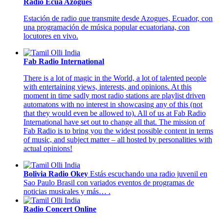
Radio Ecua Azogues
Estación de radio que transmite desde Azogues, Ecuador, con
una programación de música popular ecuatoriana, con
locutores en vivo.
Fab Radio International
There is a lot of magic in the World, a lot of talented people
with entertaining views, interests, and opinions. At this
moment in time sadly most radio stations are playlist driven
automatons with no interest in showcasing any of this (not
that they would even be allowed to). All of us at Fab Radio
International have set out to change all that. The mission of
Fab Radio is to bring you the widest possible content in terms
of music, and subject matter – all hosted by personalities with
actual opinions!
Bolivia Radio Okey
Estás escuchando una radio juvenil en
Sao Paulo Brasil con variados eventos de programas de
noticias musicales y más… .
Radio Concert Online