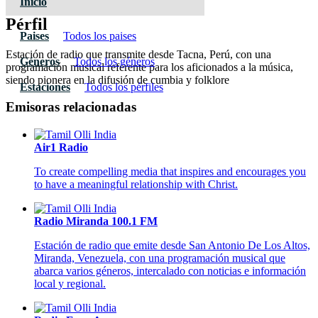
Inicio
Pérfil
Paises
Todos los paises
Estación de radio que transmite desde Tacna, Perú, con una
Géneros
Todos los géneros
programación musical referente para los aficionados a la música,
siendo pionera en la difusión de cumbia y folklore
Estaciones
Todos los pérfiles
Emisoras relacionadas
Air1 Radio
To create compelling media that inspires and encourages you
to have a meaningful relationship with Christ.
Radio Miranda 100.1 FM
Estación de radio que emite desde San Antonio De Los Altos,
Miranda, Venezuela, con una programación musical que
abarca varios géneros, intercalado con noticias e información
local y regional.