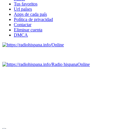
Tus favoritos
Url países
Apps de cada país
Política de privacidad
Contactar
Eliminar cuenta
DMCA
Online
Emisoras de radio por web y móvil.
Radio hispana
Online
Todas las principales estaciones de radio del mundo hispano,
portugués-brasileiro y anglosajon (ARGENTINA, BOLIVIA,
BRASIL, CHILE, COLOMBIA, COSTA RICA, CUBA,
ECUADOR, EL SALVADOR, ESPAÑA, GUATEMALA,
HAITI, HONDURAS, JAMAICA, MÉXICO, NICARAGUA,
PANAMA, PARAGUAY, PERÚ, PORTUGAL, PUERTO RICO,
REINO UNIDO, DOMINICANA, TRINIDAD AND TOBAGO,
URUGUAY y VENEZUELA). Haga clic en el logo de las
estaciones de radio para oirlas. (Estamos trabajando incorporando
más estaciones diariamente).