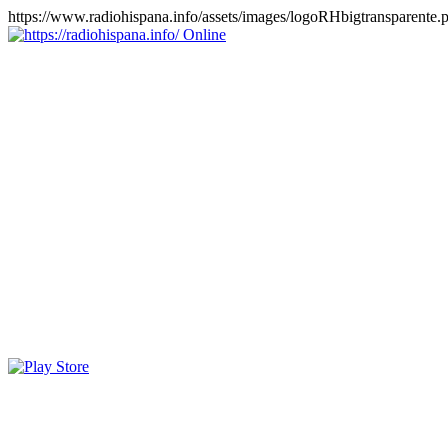
https://www.radiohispana.info/assets/images/logoRHbigtransparente.
Online
https://radiohispana.info
Tiene 15.505 emisoras de radio por web y móvil, para que los
puedas disfrutar, entretenimiento, información y música de todos los
géneros. Países: ARGENTINA, BOLIVIA, BRASIL, CHILE,
COLOMBIA, COSTA RICA, CUBA, ECUADOR, EL
SALVADOR, ESPAÑA, EE.UU, GUATEMALA, HAITI,
HONDURAS, JAMAICA, MARRUECOS, MÉXICO,
NICARAGUA, PANAMA, PARAGUAY, PERÚ, PORTUGAL,
PUERTO RICO, REINO UNIDO, RUMANIA, DOMINICANA,
TRINIDAD AND TOBAGO, URUGUAY y VENEZUELA.
Haga clic en el logo de las estaciones de radio para oirlas, además
los puedes disfrutar también en el celular/móvil Android, en el
Google Play Store, tiene función de grabación, podrás grabar y
crearte playlists gratis. Descargas: