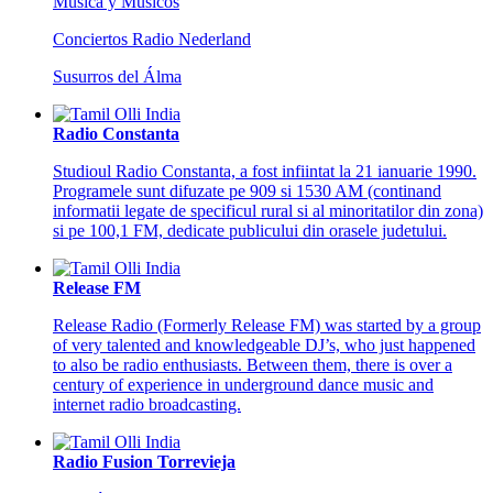
Música y Músicos
Conciertos Radio Nederland
Susurros del Álma
Radio Constanta
Studioul Radio Constanta, a fost infiintat la 21 ianuarie 1990.
Programele sunt difuzate pe 909 si 1530 AM (continand
informatii legate de specificul rural si al minoritatilor din zona)
si pe 100,1 FM, dedicate publicului din orasele judetului.
Release FM
Release Radio (Formerly Release FM) was started by a group
of very talented and knowledgeable DJ’s, who just happened
to also be radio enthusiasts. Between them, there is over a
century of experience in underground dance music and
internet radio broadcasting.
Radio Fusion Torrevieja