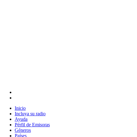
Inicio
Incluya su radio
Ayuda
Pérfil de Emisoras
Géneros
Países