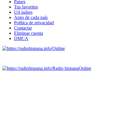
Países
Tus favoritos
Url países
Apps de cada país
Política de privacidad
Contactar
Eliminar cuenta
DMCA
Online
Emisoras de radio por web y móvil.
Radio hispana
Online
Todas las principales estaciones de radio del mundo hispano,
portugués-brasileiro y anglosajon (ARGENTINA, BOLIVIA,
BRASIL, CHILE, COLOMBIA, COSTA RICA, CUBA,
ECUADOR, EL SALVADOR, ESPAÑA, GUATEMALA,
HAITI, HONDURAS, JAMAICA, MÉXICO, NICARAGUA,
PANAMA, PARAGUAY, PERÚ, PORTUGAL, PUERTO RICO,
REINO UNIDO, DOMINICANA, TRINIDAD AND TOBAGO,
URUGUAY y VENEZUELA). Haga clic en el logo de las
estaciones de radio para oirlas. (Estamos trabajando incorporando
más estaciones diariamente).