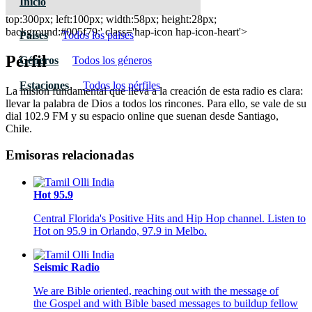
Inicio
Radio Ultima Esperanza 102.9 FM
top:300px; left:100px; width:58px; height:28px;
background:#005f79;' class='hap-icon hap-icon-heart'>
Paises
Todos los paises
Pérfil
Géneros
Todos los géneros
Estaciones
Todos los pérfiles
La misión fundamental que lleva a la creación de esta radio es clara:
llevar la palabra de Dios a todos los rincones. Para ello, se vale de su
dial 102.9 FM y su espacio online que suenan desde Santiago,
Chile.
Emisoras relacionadas
Hot 95.9
Central Florida's Positive Hits and Hip Hop channel. Listen to
Hot on 95.9 in Orlando, 97.9 in Melbo.
Seismic Radio
We are Bible oriented, reaching out with the message of
the Gospel and with Bible based messages to buildup fellow