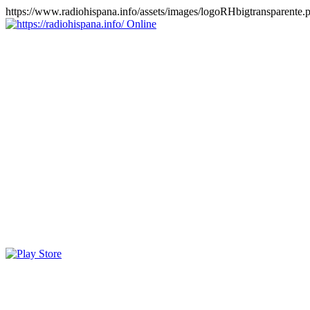
https://www.radiohispana.info/assets/images/logoRHbigtransparente.
Online
https://radiohispana.info
Tiene 15.505 emisoras de radio por web y móvil, para que los
puedas disfrutar, entretenimiento, información y música de todos los
géneros. Países: ARGENTINA, BOLIVIA, BRASIL, CHILE,
COLOMBIA, COSTA RICA, CUBA, ECUADOR, EL
SALVADOR, ESPAÑA, EE.UU, GUATEMALA, HAITI,
HONDURAS, JAMAICA, MARRUECOS, MÉXICO,
NICARAGUA, PANAMA, PARAGUAY, PERÚ, PORTUGAL,
PUERTO RICO, REINO UNIDO, RUMANIA, DOMINICANA,
TRINIDAD AND TOBAGO, URUGUAY y VENEZUELA.
Haga clic en el logo de las estaciones de radio para oirlas, además
los puedes disfrutar también en el celular/móvil Android, en el
Google Play Store, tiene función de grabación, podrás grabar y
crearte playlists gratis. Descargas: