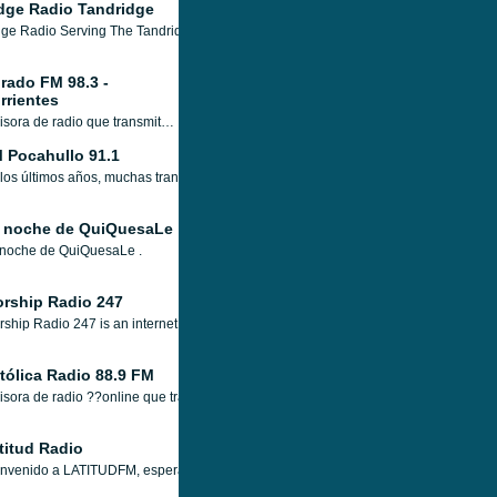
dge Radio Tandridge
ge Radio Serving The Tandridge Community... Your Radio
rado FM 98.3 -
rrientes
Emisora de radio que transmite desde Salta, Argentina, con la más actualizada información y la mejor música llegando a los hogares de todo el mundo sin interrupciones a lo largo de las 24 horas del día.
 Pocahullo 91.1
los últimos años, muchas transmisiones de radio en línea han ido y venido, pero
 noche de QuiQuesaLe
 noche de QuiQuesaLe .
rship Radio 247
ship Radio 247 is an internet Radio station dedicated to Worshipping the Lord in Sp
tólica Radio 88.9 FM
sora de radio ??online que transmite desde Puerto Rico, dedicada al culto cristia
titud Radio
nvenido a LATITUDFM, esperamos que disfrutes de nuestra selección de música des