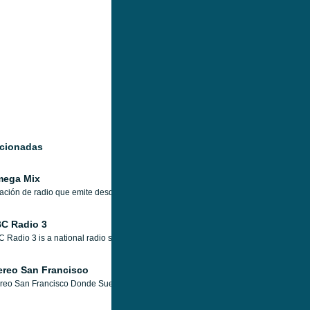
acionadas
ega Mix
ación de radio que emite desde España, con una programación de música eletróni
C Radio 3
 Radio 3 is a national radio service of the BBC, available via the Internet through
ereo San Francisco
reo San Francisco Donde Suena Tus Exitos.