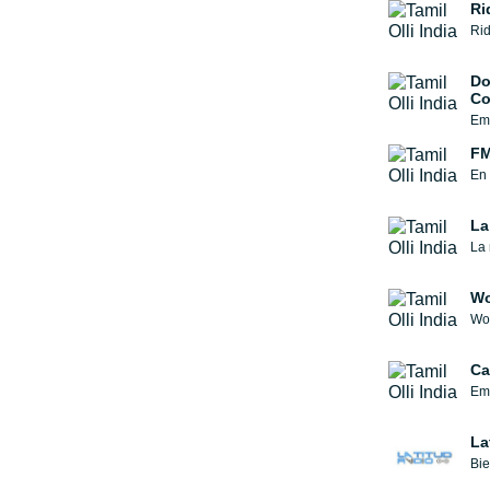
Ri
Rid
Do
Co
FM
En 
La
La
Wo
Wor
Ca
Emi
La
Bie