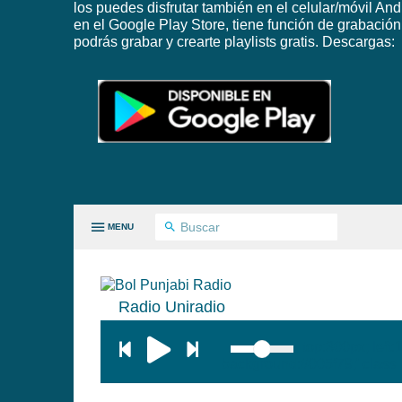
los puedes disfrutar también en el celular/móvil And
en el Google Play Store, tiene función de grabación
podrás grabar y crearte playlists gratis. Descargas:
MENU
Radio Uniradio
 PAISES
top:300px; left
background:#005f79;' class=
GÉNEROS