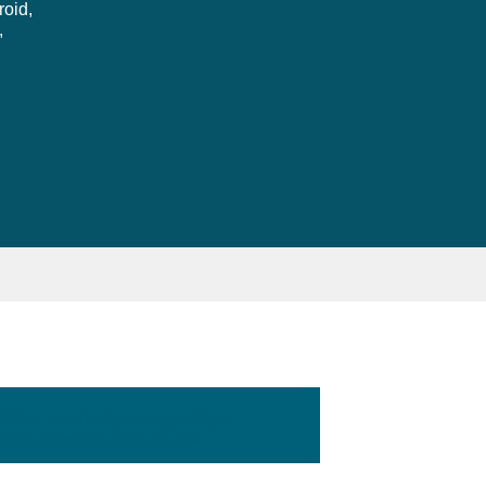
roid,
,
:100px; width:58px; height:28px;
'hap-icon hap-icon-heart'>