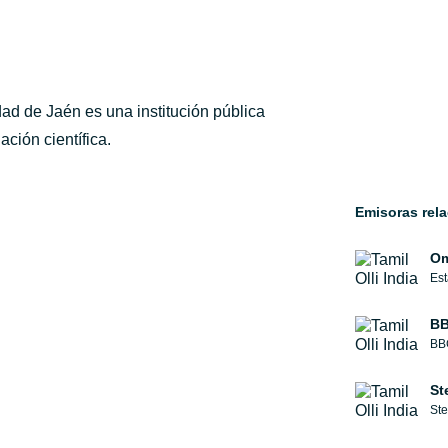
ad de Jaén es una institución pública
ación científica.
Emisoras rel
Om
Est
BB
BBC
St
Ste