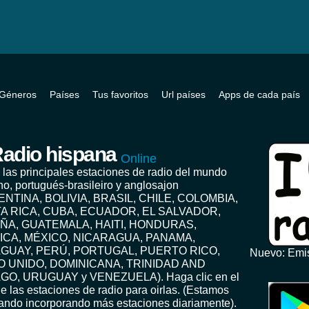
Géneros
Países
Tus favoritos
Url países
Apps de cada país
adio hispana
Online
 las principales estaciones de radio del mundo
no, portugués-brasileiro y anglosajon
ENTINA, BOLIVIA, BRASIL, CHILE, COLOMBIA,
A RICA, CUBA, ECUADOR, EL SALVADOR,
ÑA, GUATEMALA, HAITI, HONDURAS,
ICA, MÉXICO, NICARAGUA, PANAMA,
GUAY, PERÚ, PORTUGAL, PUERTO RICO,
Nuevo: Emis
O UNIDO, DOMINICANA, TRINIDAD AND
GO, URUGUAY y VENEZUELA). Haga clic en el
e las estaciones de radio para oirlas. (Estamos
jando incorporando más estaciones diariamente).