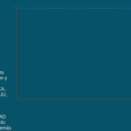
https://www.radiohispana.info/assets/images/logoRHbigt
ra
ón y
CA,
UU,
DAD
lic
además