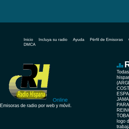
Inicio
Incluya su radio
Ayuda
Pérfil de Emisoras
DMCA
R
Todas
hispa
(ARG
COST
ESPA
JAMA
Online
PARA
Emisoras de radio por web y móvil.
REIN
TOBA
logo d
traba