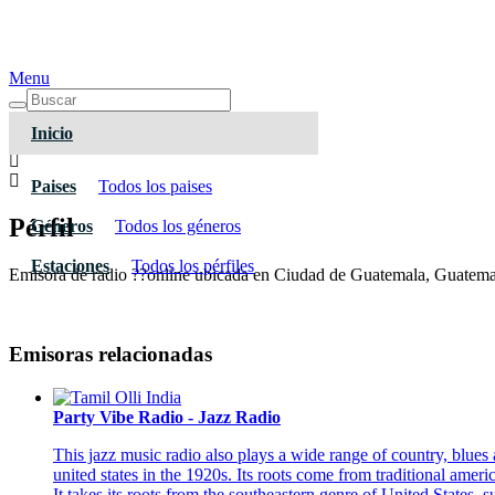
Menu
Inicio
Paises
Todos los paises
Pérfil
Géneros
Todos los géneros
Estaciones
Todos los pérfiles
Emisora de radio ??online ubicada en Ciudad de Guatemala, Guatemala,
Emisoras relacionadas
Party Vibe Radio - Jazz Radio
This jazz music radio also plays a wide range of country, blues
united states in the 1920s. Its roots come from traditional amer
It takes its roots from the southeastern genre of United States