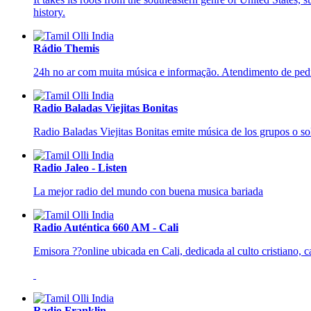
history.
Rádio Themis
24h no ar com muita música e informação. Atendimento de pedid
Radio Baladas Viejitas Bonitas
Radio Baladas Viejitas Bonitas emite música de los grupos o sol
Radio Jaleo - Listen
La mejor radio del mundo con buena musica bariada
Radio Auténtica 660 AM - Cali
Emisora ??online ubicada en Cali, dedicada al culto cristiano, 
Radio Franklin