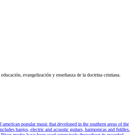
educación, evangelización y enseñanza de la doctrina cristiana.
f american popular music that developed in the southern areas of the
ncludes banjos, electric and acoustic guitars, harmonicas and fiddles.
ic. Blues modes have been used extensively throughout its recorded