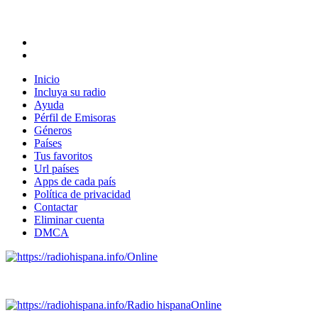
Inicio
Incluya su radio
Ayuda
Pérfil de Emisoras
Géneros
Países
Tus favoritos
Url países
Apps de cada país
Política de privacidad
Contactar
Eliminar cuenta
DMCA
Online
Emisoras de radio por web y móvil.
Radio hispana
Online