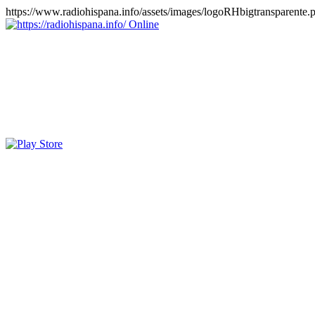
https://www.radiohispana.info/assets/images/logoRHbigtransparente.
Online
https://radiohispana.info
Tiene 15.505 emisoras de radio por web y móvil, para que los pu
COSTA RICA, CUBA, ECUADOR, EL SALVADOR, ESPAÑA,
PERÚ, PORTUGAL, PUERTO RICO, REINO UNIDO, RUMANIA, DO
oirlas, además los puedes disfrutar también en el celular/móvil Android