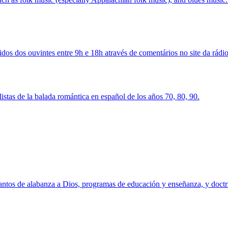
os dos ouvintes entre 9h e 18h através de comentários no site da rádio
istas de la balada romántica en español de los años 70, 80, 90.
cantos de alabanza a Dios, programas de educación y enseñanza, y doctri