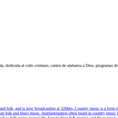
 dedicada al culto cristiano, cantos de alabanza a Dios, programas de 
 and folk, and is now broadcasting at 320kbs. Country music is a form o
ican folk and blues music. Instrumentation often heard in country music i
, such as folk music (especially Appalachian folk music), and blues mus