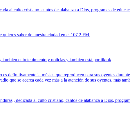
da al culto cristiano, cantos de alabanza a Dios, programas de educaci
e quieres saber de nuestra ciudad en el 107.2 FM.
también entretenimiento y noticias y también está por tiktok
 es definitivamente la música que reproducen para sus oyentes durante t
radio que se acerca cada vez más a la atención de sus oyentes. más tam
uras,, dedicada al culto cristiano, cantos de alabanza a Dios, program